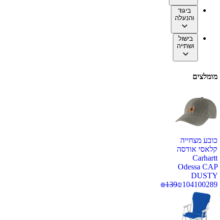
ביגוד
והנעלה
בישול
ושתייה
מומלצים
כובע מצחייה
קלאסי אודסה
Carhartt
Odessa CAP
DUSTY
₪
139
₪
104
100289