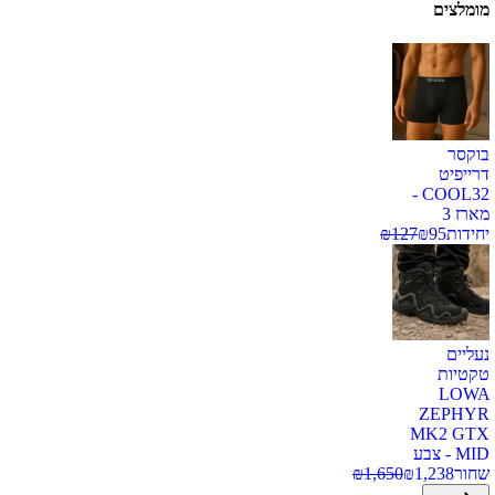
מומלצים
בוקסר
דרייפיט
COOL32 -
מארז 3
יחידות
95
₪
127
₪
נעליים
טקטיות
LOWA
ZEPHYR
MK2 GTX
MID - צבע
שחור
1,238
₪
1,650
₪