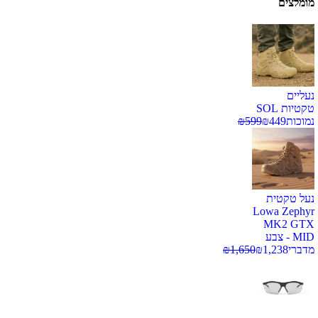
מומלצים
נעליים
טקטיות SOL
נמוכות
449
₪
599
₪
נעל טקטית
Lowa Zephyr
MK2 GTX
MID - צבע
מדברי
1,238
₪
1,650
₪