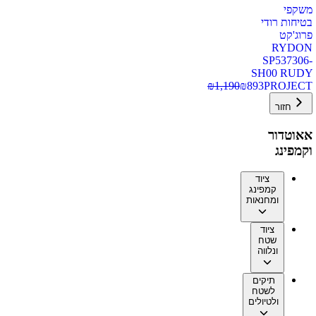
משקפי
בטיחות רודי
פרוג'קט
RYDON
SP537306-
SH00 RUDY
₪
1,190
₪
893
PROJECT
חזור
אאוטדור
וקמפינג
ציוד
קמפינג
ומחנאות
ציוד
שטח
ונלווה
תיקים
לשטח
ולטיולים