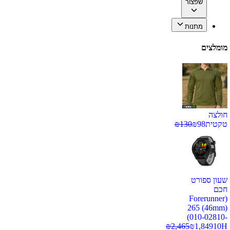
שפצור
מתנות
מומלצים
חולצה
טקטית
98
₪
130
₪
שעון ספורט
חכם
(Forerunner
265 (46mm)
(010-02810-
₪
2,465
₪
1,849
10H