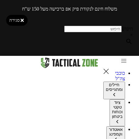
משלוח חינם לנקודת פיק אפ ברכישה מעל 150 ש"ח
סגירה
חיפוש
×
כוכבי
צה"ל
חיילים
ומתגייסים
ציוד
טקטי
וכוחות
ביטחון
אאוטדור
וקמפינג