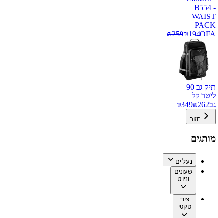
B554 -
WAIST
PACK
₪
259
₪
194
OFA
תיק גב 90
ליטר קל
גב
262
₪
349
₪
חזור
מותגים
נעליים
שעונים
וניווט
ציוד
טקטי