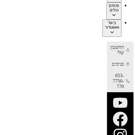
פנסים
וכלים
ביגוד
ואאוטדור
החשבון
שלי
סניפים
053-
7750-
770