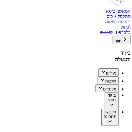
אמאלפי כיסא
מתקפל + כיס
ורצועת נשיאה
(כחול
בלבד)
119
₪
159
₪
חזור
ביגוד
והנעלה
נעליים
חולצות
מכנסיים
ביגוד
חורף
הלבשה
תחתונה