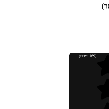
ר)
(169 נמכרו)