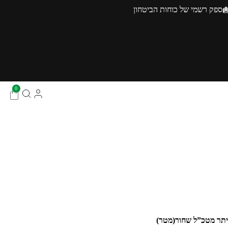
ספק רשמי של כוחות הביטחון
0
תר מטכ”ל שחור(מטר)