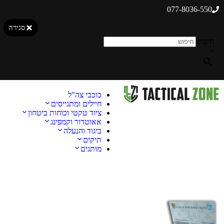
077-8036-550
סגירה
חיפוש
×
כוכבי צה"ל
חיילים ומתגייסים
ציוד טקטי וכוחות ביטחון
אאוטדור וקמפינג
ביגוד והנעלה
תיקים
מותגים