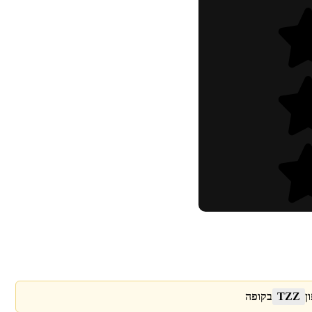
ן
TZZ
בקופה