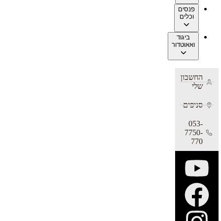
פנסים
וכלים
ביגוד
ואאוטדור
החשבון
שלי
סניפים
053-
7750-
770