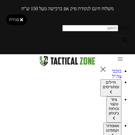
משלוח חינם לנקודת פיק אפ ברכישה מעל 150 ש"ח
סגירה
חיפוש
×
כוכבי
צה"ל
חיילים
ומתגייסים
ציוד
טקטי
וכוחות
ביטחון
אאוטדור
וקמפינג