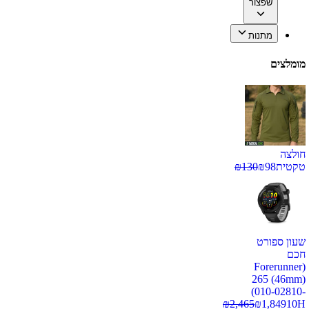
שפצור
מתנות
מומלצים
חולצה
טקטית
98
₪
130
₪
שעון ספורט
חכם
(Forerunner
265 (46mm)
(010-02810-
₪
2,465
₪
1,849
10H