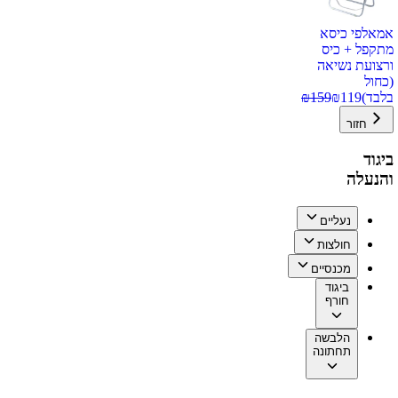
אמאלפי כיסא
מתקפל + כיס
ורצועת נשיאה
(כחול
בלבד)
119
₪
159
₪
חזור
ביגוד
והנעלה
נעליים
חולצות
מכנסיים
ביגוד
חורף
הלבשה
תחתונה