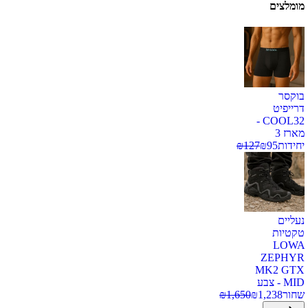
מומלצים
בוקסר
דרייפיט
COOL32 -
מארז 3
יחידות
95
₪
127
₪
נעליים
טקטיות
LOWA
ZEPHYR
MK2 GTX
MID - צבע
שחור
1,238
₪
1,650
₪