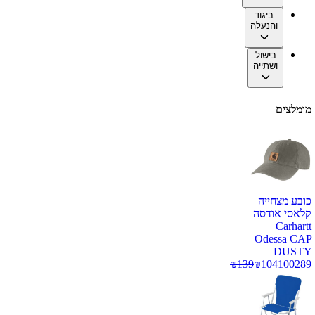
ביגוד
והנעלה
בישול
ושתייה
מומלצים
כובע מצחייה
קלאסי אודסה
Carhartt
Odessa CAP
DUSTY
₪
139
₪
104
100289