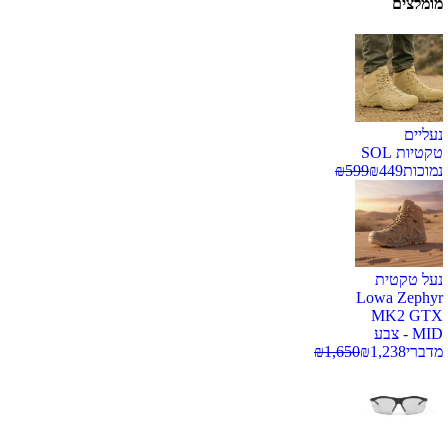
מומלצים
נעליים
טקטיות SOL
נמוכות
449
₪
599
₪
נעל טקטית
Lowa Zephyr
MK2 GTX
MID - צבע
מדברי
1,238
₪
1,650
₪