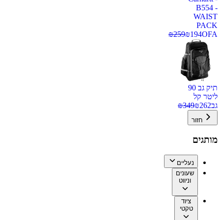
B554 -
WAIST
PACK
₪
259
₪
194
OFA
תיק גב 90
ליטר קל
גב
262
₪
349
₪
חזור
מותגים
נעליים
שעונים
וניווט
ציוד
טקטי