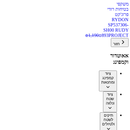
משקפי
בטיחות רודי
פרוג'קט
RYDON
SP537306-
SH00 RUDY
₪
1,190
₪
893
PROJECT
חזור
אאוטדור
וקמפינג
ציוד
קמפינג
ומחנאות
ציוד
שטח
ונלווה
תיקים
לשטח
ולטיולים