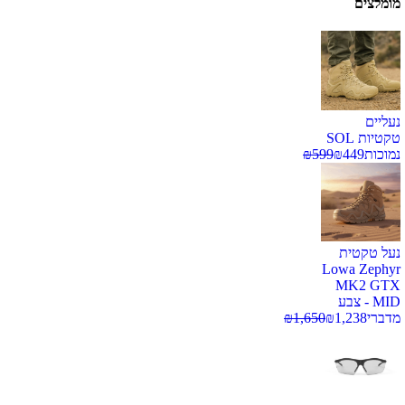
מומלצים
נעליים
טקטיות SOL
נמוכות
449
₪
599
₪
נעל טקטית
Lowa Zephyr
MK2 GTX
MID - צבע
מדברי
1,238
₪
1,650
₪