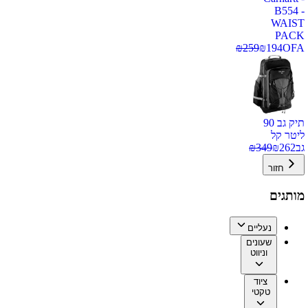
B554 -
WAIST
PACK
₪
259
₪
194
OFA
תיק גב 90
ליטר קל
גב
262
₪
349
₪
חזור
מותגים
נעליים
שעונים
וניווט
ציוד
טקטי