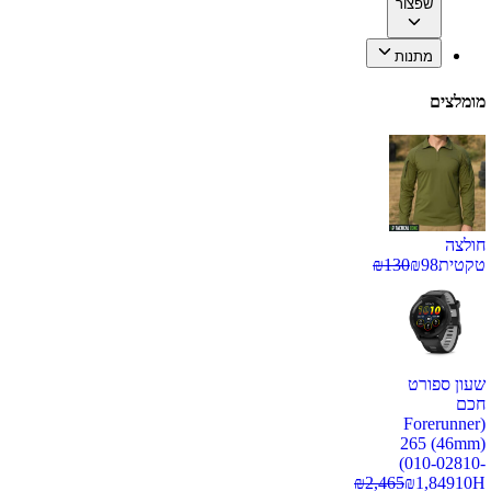
שפצור
מתנות
מומלצים
חולצה
טקטית
98
₪
130
₪
שעון ספורט
חכם
(Forerunner
265 (46mm)
(010-02810-
₪
2,465
₪
1,849
10H