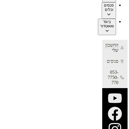
פנסים
וכלים
ביגוד
ואאוטדור
החשבון
שלי
סניפים
053-
7750-
770