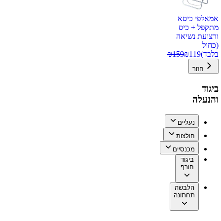
אמאלפי כיסא
מתקפל + כיס
ורצועת נשיאה
(כחול
בלבד)
119
₪
159
₪
חזור
ביגוד
והנעלה
נעליים
חולצות
מכנסיים
ביגוד
חורף
הלבשה
תחתונה