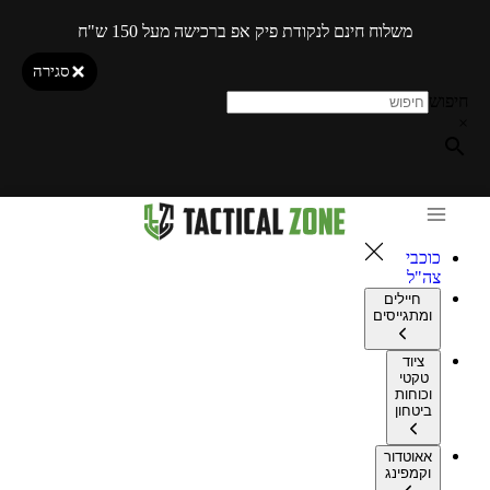
משלוח חינם לנקודת פיק אפ ברכישה מעל 150 ש"ח
סגירה
חיפוש
×
כוכבי
צה"ל
חיילים
ומתגייסים
ציוד
טקטי
וכוחות
ביטחון
אאוטדור
וקמפינג