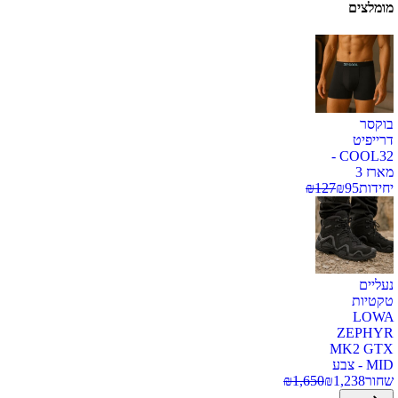
מומלצים
בוקסר
דרייפיט
COOL32 -
מארז 3
יחידות
95
₪
127
₪
נעליים
טקטיות
LOWA
ZEPHYR
MK2 GTX
MID - צבע
שחור
1,238
₪
1,650
₪