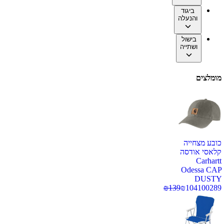
ביגוד
והנעלה
בישול
ושתייה
מומלצים
כובע מצחייה
קלאסי אודסה
Carhartt
Odessa CAP
DUSTY
₪
139
₪
104
100289