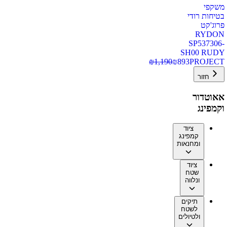
משקפי
בטיחות רודי
פרוג'קט
RYDON
SP537306-
SH00 RUDY
₪
1,190
₪
893
PROJECT
חזור
אאוטדור
וקמפינג
ציוד
קמפינג
ומחנאות
ציוד
שטח
ונלווה
תיקים
לשטח
ולטיולים