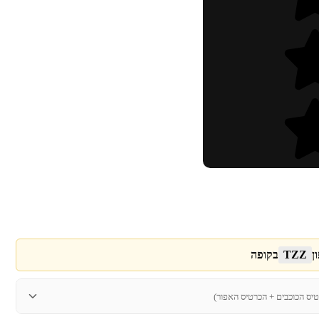
ן
TZZ
בקופה
טיס הכוכבים + הכרטיס האפור)