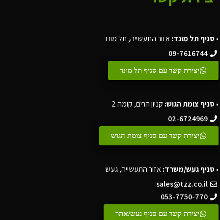
•
סניף תל מונד:
אזור התעשייה, תל מונד
09-7616744
יצירת קשר עם סניף תל מונד
•
סניף צומת הגוש:
קניון הרים, קומה 2
02-6724969
יצירת קשר עם סניף צומת הגוש
•
סניף געש/משרד:
אזור התעשייה, געש
sales@tzz.co.il
053-7750-770
יצירת קשר עם סניף געש/אתר