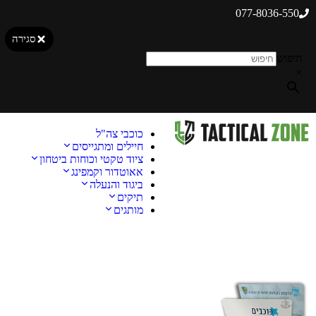
077-8036-550
סגירה
חיפוש
×
כוכבי צה"ל
חיילים ומתגייסים
ציוד טקטי וכוחות ביטחון
אאוטדור וקמפינג
ביגוד והנעלה
תיקים
מותגים