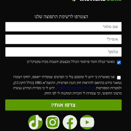
הצטרפו לרשימת התפוצה שלנו
מאשר קבלת חומר פרסומי הכולל מבצעים והטבות מבית טקטיקל זון
אני מאשר/ת כי ידוע לי ומוסכם עלי כי הפרטים שמסרתי ייאספו, יוחזקו ויעובדו
במאגר מידע בהתאם להוראות חוק הגנת הפרטיות, התשמ"א-1981 (כולל תיקון 13),
ולמטרות המפורטות
במדיניות הפרטיות של האתר
. ידוע לי כי מסירת המידע נעשית
מרצוני החופשי, וכי עומדות לי הזכויות המוקנות לי לפי החוק.
צרפו אותי!