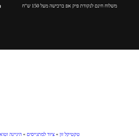
משלוח חינם לנקודת פיק אפ ברכישה מעל 150 ש"ח
טקטיקל זון
»
ציוד למתגייסים
»
היגיינה וטו