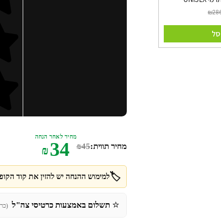
סל
מחיר לאחר הנחה
34
מחיר תווית:
45
₪
₪
🏷️
למימוש ההנחה יש להזין את קוד הקופו
⭐
תשלום באמצעות כרטיסי צה"ל
(כר