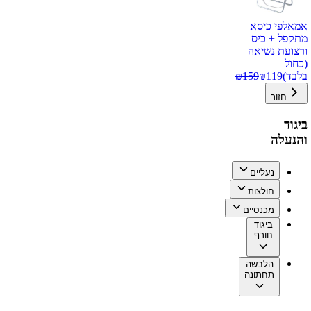
אמאלפי כיסא
מתקפל + כיס
ורצועת נשיאה
(כחול
בלבד)
119
₪
159
₪
חזור
ביגוד
והנעלה
נעליים
חולצות
מכנסיים
ביגוד
חורף
הלבשה
תחתונה