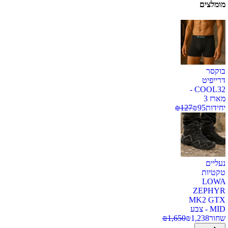
מומלצים
בוקסר
דרייפיט
COOL32 -
מארז 3
יחידות
95
₪
127
₪
נעליים
טקטיות
LOWA
ZEPHYR
MK2 GTX
MID - צבע
שחור
1,238
₪
1,650
₪