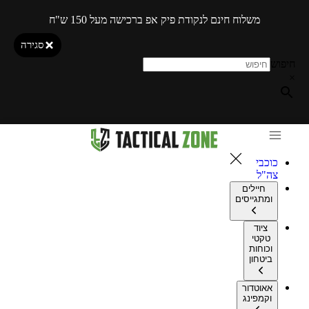
משלוח חינם לנקודת פיק אפ ברכישה מעל 150 ש"ח
סגירה
חיפוש
×
כוכבי
צה"ל
חיילים
ומתגייסים
ציוד
טקטי
וכוחות
ביטחון
אאוטדור
וקמפינג