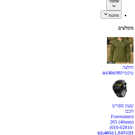
שפצור
מתנות
מומלצים
חולצה
טקטית
98
₪
130
₪
שעון ספורט
חכם
(Forerunner
265 (46mm)
(010-02810-
₪
2,465
₪
1,849
10H