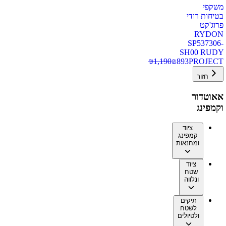
משקפי
בטיחות רודי
פרוג'קט
RYDON
SP537306-
SH00 RUDY
₪
1,190
₪
893
PROJECT
חזור
אאוטדור
וקמפינג
ציוד
קמפינג
ומחנאות
ציוד
שטח
ונלווה
תיקים
לשטח
ולטיולים