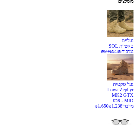
מומלצים
נעליים
טקטיות SOL
נמוכות
449
₪
599
₪
נעל טקטית
Lowa Zephyr
MK2 GTX
MID - צבע
מדברי
1,238
₪
1,650
₪