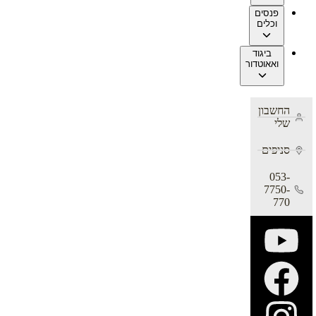
פנסים
וכלים
ביגוד
ואאוטדור
החשבון
שלי
סניפים
053-
7750-
770