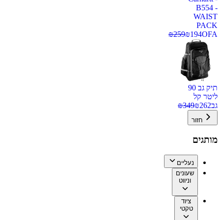
B554 -
WAIST
PACK
₪
259
₪
194
OFA
תיק גב 90
ליטר קל
גב
262
₪
349
₪
חזור
מותגים
נעליים
שעונים
וניווט
ציוד
טקטי