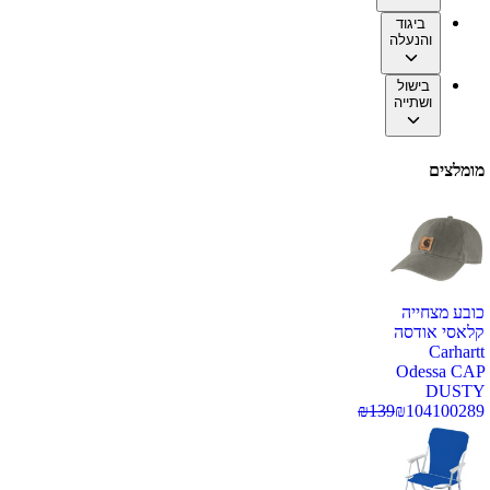
ביגוד
והנעלה
בישול
ושתייה
מומלצים
כובע מצחייה
קלאסי אודסה
Carhartt
Odessa CAP
DUSTY
₪
139
₪
104
100289