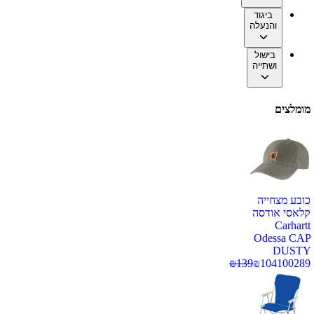
ביגוד
והנעלה
בישול
ושתייה
מומלצים
כובע מצחייה
קלאסי אודסה
Carhartt
Odessa CAP
DUSTY
₪
139
₪
104
100289