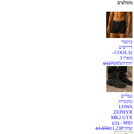
מומלצים
בוקסר
דרייפיט
COOL32 -
מארז 3
יחידות
95
₪
127
₪
נעליים
טקטיות
LOWA
ZEPHYR
MK2 GTX
MID - צבע
שחור
1,238
₪
1,650
₪