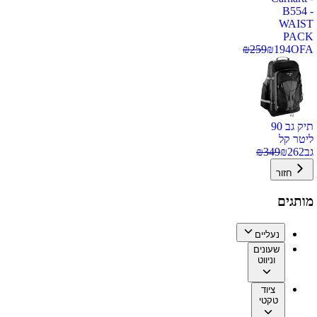
B554 -
WAIST
PACK
₪
259
₪
194
OFA
תיק גב 90
ליטר קל
גב
262
₪
349
₪
חזור
מותגים
נעליים
שעונים
וניווט
ציוד
טקטי