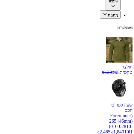
שפצור
מתנות
מומלצים
חולצה
טקטית
98
₪
130
₪
שעון ספורט
חכם
(Forerunner
265 (46mm)
(010-02810-
₪
2,465
₪
1,849
10H