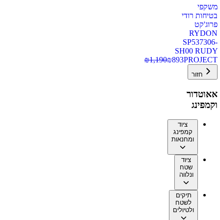
משקפי
בטיחות רודי
פרוג'קט
RYDON
SP537306-
SH00 RUDY
₪
1,190
₪
893
PROJECT
חזור
אאוטדור
וקמפינג
ציוד
קמפינג
ומחנאות
ציוד
שטח
ונלווה
תיקים
לשטח
ולטיולים