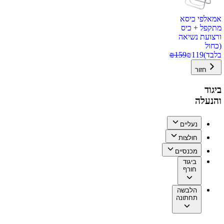
אמאלפי כיסא
מתקפל + כיס
ורצועת נשיאה
(כחול
בלבד)
119
₪
159
₪
חזור
ביגוד
והנעלה
נעליים
חולצות
מכנסיים
ביגוד
חורף
הלבשה
תחתונה