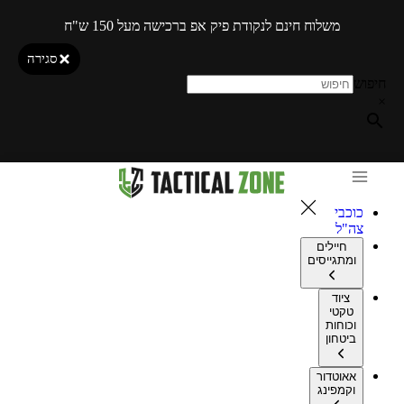
משלוח חינם לנקודת פיק אפ ברכישה מעל 150 ש"ח
סגירה
חיפוש
×
כוכבי
צה"ל
חיילים
ומתגייסים
ציוד
טקטי
וכוחות
ביטחון
אאוטדור
וקמפינג