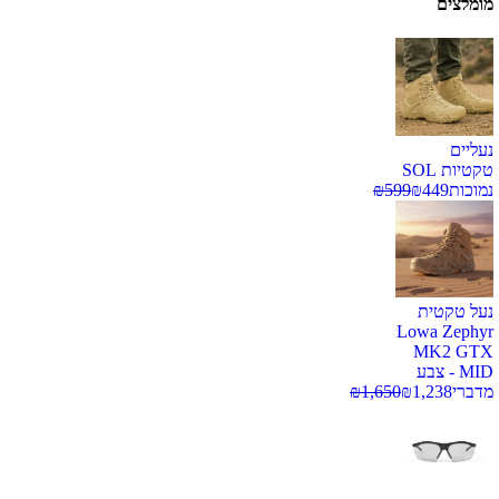
מומלצים
נעליים
טקטיות SOL
נמוכות
449
₪
599
₪
נעל טקטית
Lowa Zephyr
MK2 GTX
MID - צבע
מדברי
1,238
₪
1,650
₪