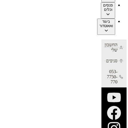
פנסים
וכלים
ביגוד
ואאוטדור
החשבון
שלי
סניפים
053-
7750-
770