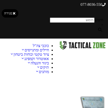
077-8036-550
סגירה
חיפוש
×
כוכבי צה"ל
חיילים ומתגייסים
ציוד טקטי וכוחות ביטחון
אאוטדור וקמפינג
ביגוד והנעלה
תיקים
מותגים