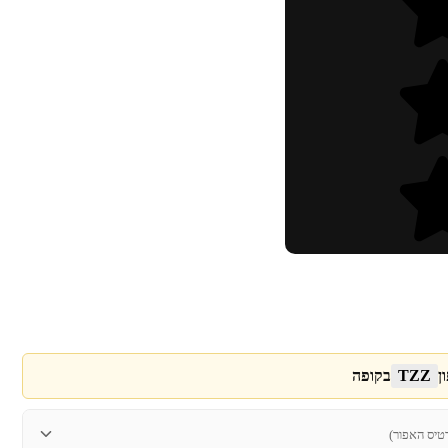
ן
TZZ
בקופה
טיס האפור)