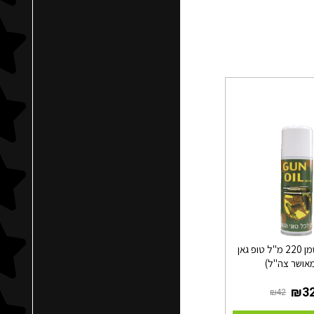
תרסיס שמן 220 מ"ל טופ גאן
אושר צה"ל)