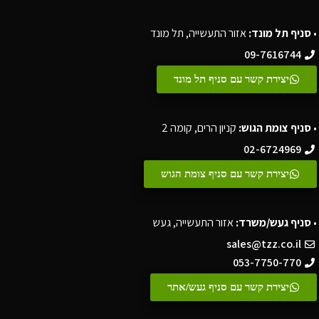
•
סניף תל מונד:
אזור התעשייה, תל מונד
09-7616744
יצירת קשר עם סניף תל מונד
•
סניף צומת הגוש:
קניון הרים, קומה 2
02-6724969
יצירת קשר עם סניף צומת הגוש
•
סניף געש/משרד:
אזור התעשייה, געש
sales@tzz.co.il
053-7750-770
יצירת קשר עם סניף געש/אתר