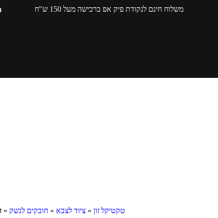
משלוח חינם לנקודת פיק אפ ברכישה מעל 150 ש"ח
טקטיקל זון
»
ציוד לצבא
»
חובקים לנשק
»
ח