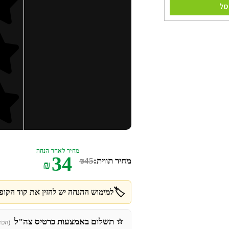
סל
מחיר לאחר הנחה
34
מחיר תווית:
45
₪
₪
🏷️
למימוש ההנחה יש להזין את קוד הקופו
⭐
תשלום באמצעות כרטיס צה"ל
(הכר