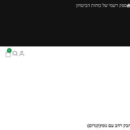
ספק רשמי של כוחות הביטחון
0
בק רחב עם גומי(קנדום)