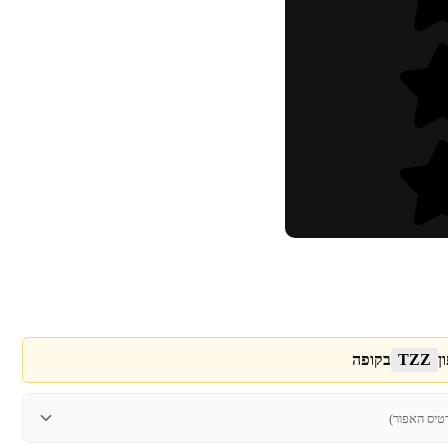
ן
TZZ
בקופה
טיס האפור)