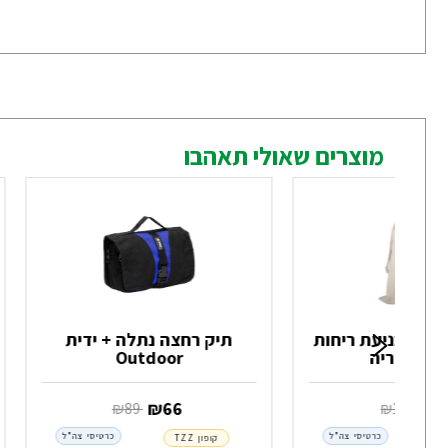
מוצרים שאולי תאהבו
בד למניעת ריחות
תיק רחצה נתלה + ידית
ם אסטוריה
Outdoor
1
‏ ₪
66
‏ ₪
19
‏ ₪
89
כרטיסי צה"ל
כרטיסי צה"ל
קופון TZZ