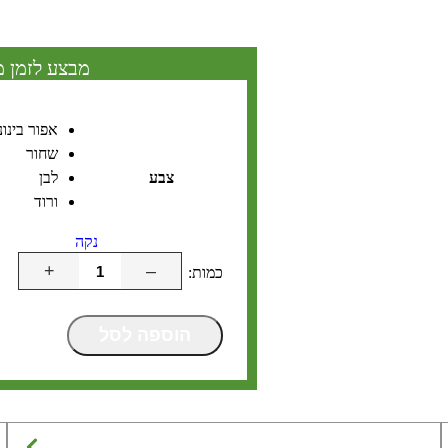
מבצע לזמן מ
אפור בינונ
שחור
צבע
לבן
ורוד
נקה
+
–
הוספה לסל