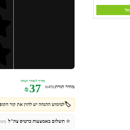
סל
מחיר לאחר הנחה
37
מחיר תווית:
49
₪
₪
🏷️
למימוש ההנחה יש להזין את קוד הקופו
⭐
תשלום באמצעות כרטיס צה"ל
(הכר