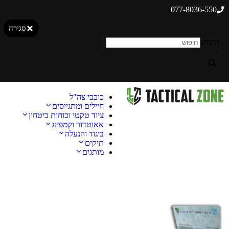
077-8036-550
סגירה
חיפוש
×
כוכבי צה"ל
חיילים ומתגייסים
ציוד טקטי וכוחות ביטחון
אאוטדור וקמפינג
ביגוד והנעלה
תיקים
מותגים