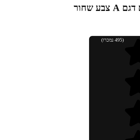
ע שחור
(495 נמכרו)