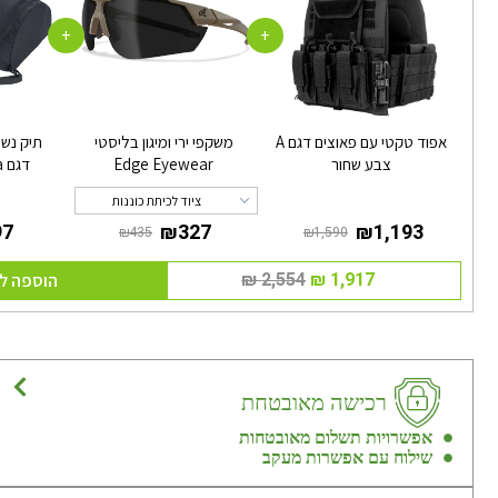
+
+
אפוד טקטי עם פאוצים דגם A
משקפי ירי ומיגון בליסטי
תיק נש
צבע שחור
Edge Eyewear
ד
ציוד לכיתת כוננות
הוספה ל
רכישה מאובטחת
אפשרויות תשלום מאובטחות
שילוח עם אפשרות מעקב