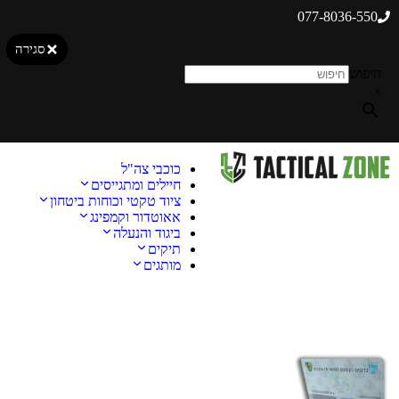
077-8036-550
סגירה
חיפוש
×
כוכבי צה"ל
חיילים ומתגייסים
ציוד טקטי וכוחות ביטחון
אאוטדור וקמפינג
ביגוד והנעלה
תיקים
מותגים