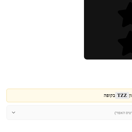
ן
TZZ
בקופה
טיס האפור)