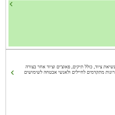
 רבות לנשיאת ציוד, כולל תיקים, פאוצ'ים וציוד אחר בצורה
רים איכותיים ועמידים, מבטיחה עמידות ויכולת הסתגלות לתנאי מגוונים וקשים. הדגם A מציע פתרונות מתקדמים לחיילים ולאנשי אבטחה לשימושים