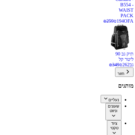
B554 -
WAIST
PACK
₪
259
₪
194
OFA
תיק גב 90
ליטר קל
גב
262
₪
349
₪
חזור
מותגים
נעליים
שעונים
וניווט
ציוד
טקטי