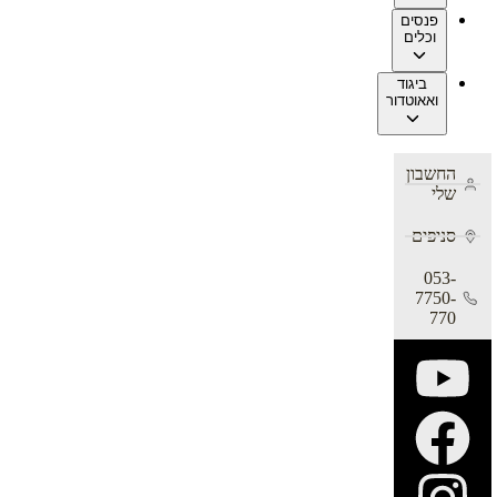
פנסים
וכלים
ביגוד
ואאוטדור
החשבון
שלי
סניפים
053-
7750-
770