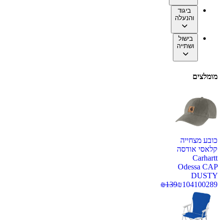
ביגוד
והנעלה
בישול
ושתייה
מומלצים
כובע מצחייה
קלאסי אודסה
Carhartt
Odessa CAP
DUSTY
₪
139
₪
104
100289