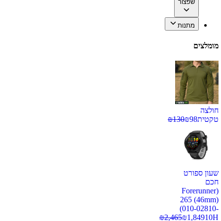
שפצור
מתנות
מומלצים
חולצה
טקטית
98
₪
130
₪
שעון ספורט
חכם
(Forerunner
265 (46mm)
(010-02810-
₪
2,465
₪
1,849
10H