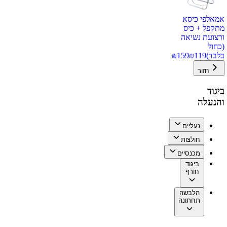
אמאלפי כיסא
מתקפל + כיס
ורצועת נשיאה
(כחול
בלבד)
119
₪
159
₪
חזור
ביגוד
והנעלה
נעליים
חולצות
מכנסיים
ביגוד
חורף
הלבשה
תחתונה