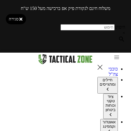
משלוח חינם לנקודת פיק אפ ברכישה מעל 150 ש"ח
סגירה
חיפוש
×
כוכבי
צה"ל
חיילים
ומתגייסים
ציוד
טקטי
וכוחות
ביטחון
אאוטדור
וקמפינג