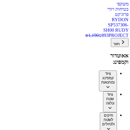
משקפי
בטיחות רודי
פרוג'קט
RYDON
SP537306-
SH00 RUDY
₪
1,190
₪
893
PROJECT
חזור
אאוטדור
וקמפינג
ציוד
קמפינג
ומחנאות
ציוד
שטח
ונלווה
תיקים
לשטח
ולטיולים