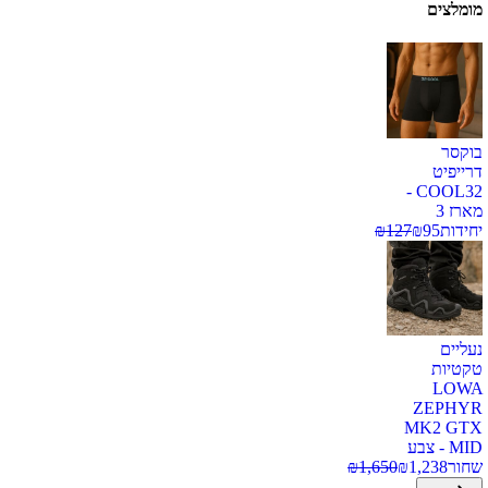
מומלצים
בוקסר
דרייפיט
COOL32 -
מארז 3
יחידות
95
₪
127
₪
נעליים
טקטיות
LOWA
ZEPHYR
MK2 GTX
MID - צבע
שחור
1,238
₪
1,650
₪