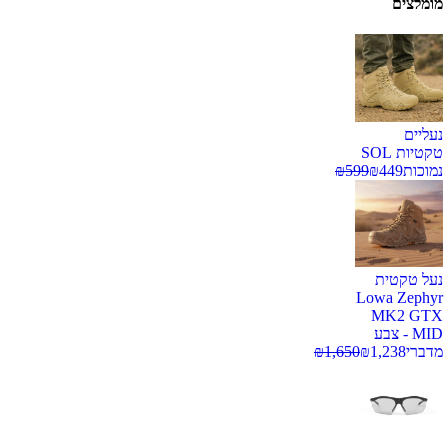
מומלצים
נעליים
טקטיות SOL
נמוכות
449
₪
599
₪
נעל טקטית
Lowa Zephyr
MK2 GTX
MID - צבע
מדברי
1,238
₪
1,650
₪