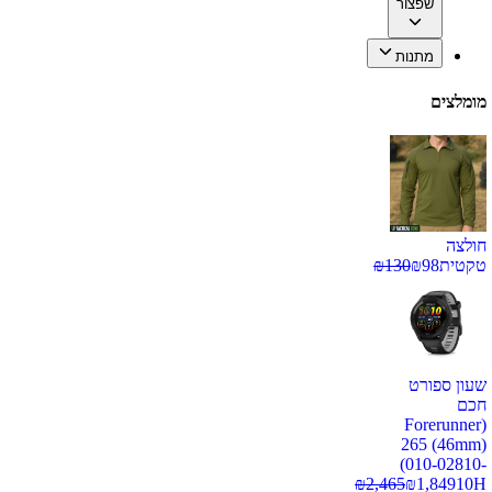
שפצור
מתנות
מומלצים
חולצה
טקטית
98
₪
130
₪
שעון ספורט
חכם
(Forerunner
265 (46mm)
(010-02810-
₪
2,465
₪
1,849
10H