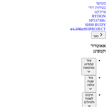
משקפי
בטיחות רודי
פרוג'קט
RYDON
SP537306-
SH00 RUDY
₪
1,190
₪
893
PROJECT
חזור
אאוטדור
וקמפינג
ציוד
קמפינג
ומחנאות
ציוד
שטח
ונלווה
תיקים
לשטח
ולטיולים