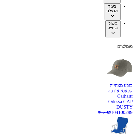
ביגוד
והנעלה
בישול
ושתייה
מומלצים
כובע מצחייה
קלאסי אודסה
Carhartt
Odessa CAP
DUSTY
₪
139
₪
104
100289