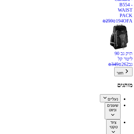
B554 -
WAIST
PACK
₪
259
₪
194
OFA
תיק גב 90
ליטר קל
גב
262
₪
349
₪
חזור
מותגים
נעליים
שעונים
וניווט
ציוד
טקטי