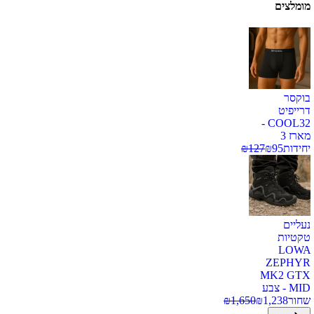
מומלצים
בוקסר
דרייפיט
COOL32 -
מארז 3
יחידות
95
₪
127
₪
נעליים
טקטיות
LOWA
ZEPHYR
MK2 GTX
MID - צבע
שחור
1,238
₪
1,650
₪