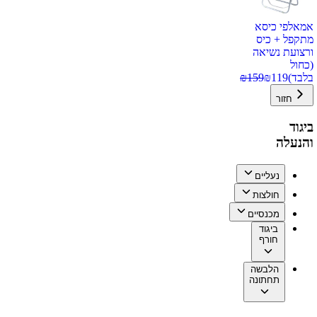
אמאלפי כיסא
מתקפל + כיס
ורצועת נשיאה
(כחול
בלבד)
119
₪
159
₪
חזור
ביגוד
והנעלה
נעליים
חולצות
מכנסיים
ביגוד
חורף
הלבשה
תחתונה