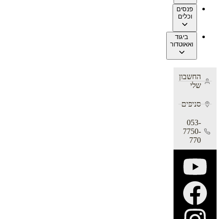
פנסים
וכלים
ביגוד
ואאוטדור
החשבון
שלי
סניפים
053-
7750-
770