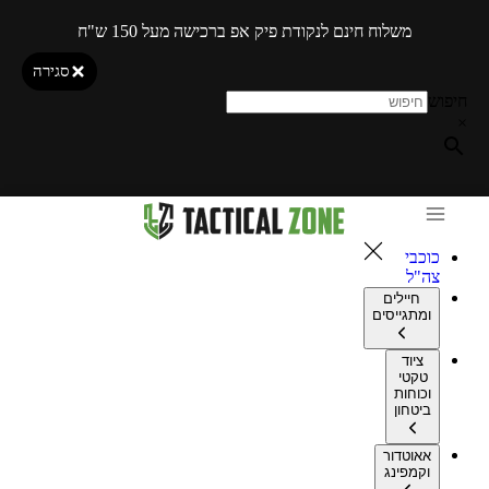
משלוח חינם לנקודת פיק אפ ברכישה מעל 150 ש"ח
סגירה
חיפוש
×
כוכבי
צה"ל
חיילים
ומתגייסים
ציוד
טקטי
וכוחות
ביטחון
אאוטדור
וקמפינג