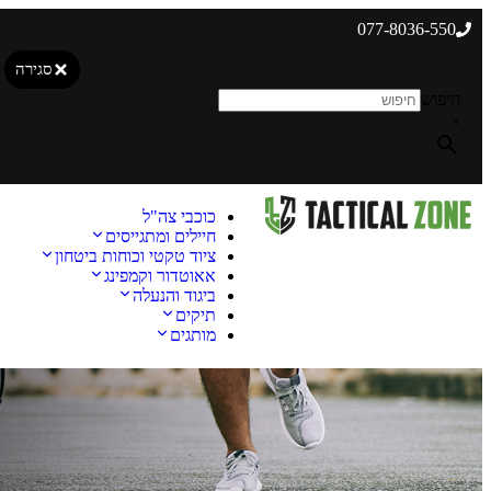
077-8036-550
סגירה
חיפוש
×
כוכבי צה"ל
חיילים ומתגייסים
ציוד טקטי וכוחות ביטחון
אאוטדור וקמפינג
ביגוד והנעלה
תיקים
מותגים