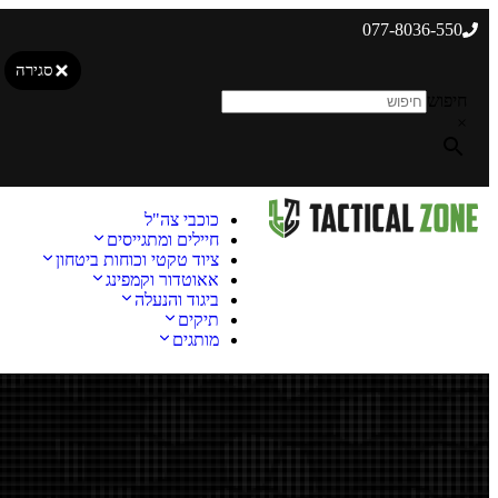
077-8036-550
סגירה
חיפוש
×
כוכבי צה"ל
חיילים ומתגייסים
ציוד טקטי וכוחות ביטחון
אאוטדור וקמפינג
ביגוד והנעלה
תיקים
מותגים