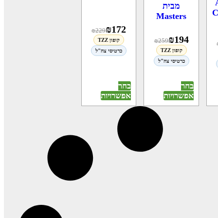
מבית
C
Masters
₪
172
₪
229
₪
194
259
₪
קופון TZZ
קופון TZZ
כרטיסי צה"ל
כרטיסי צה"ל
בחר
בחר
אפשרויות
אפשרויות