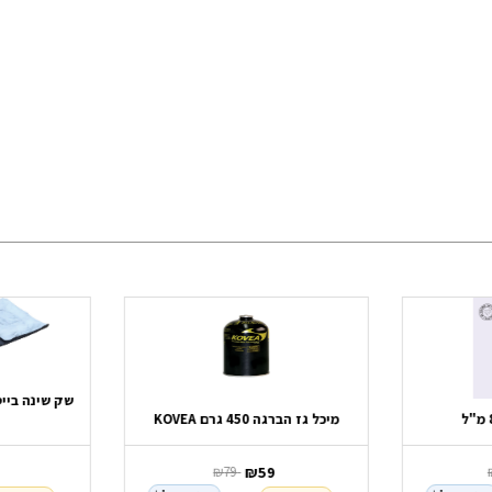
מיכל גז הברגה 450 גרם KOVEA
‏ ₪
59
‏ ₪
9
‏ ₪
79