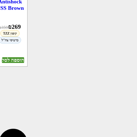
Antishock
SS Brown
₪
269
₪
359
קופון TZZ
כרטיסי צה"ל
הוספה לסל