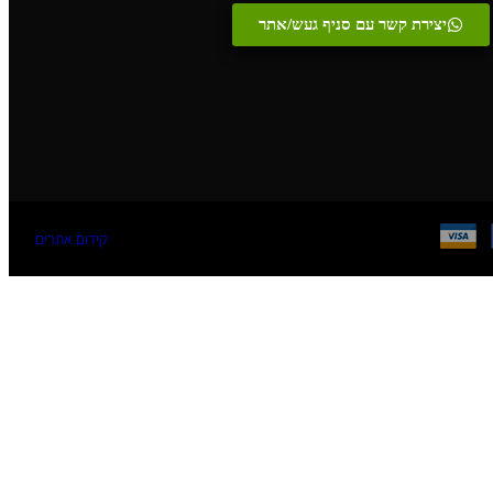
יצירת קשר עם סניף געש/אתר
קידום אתרים