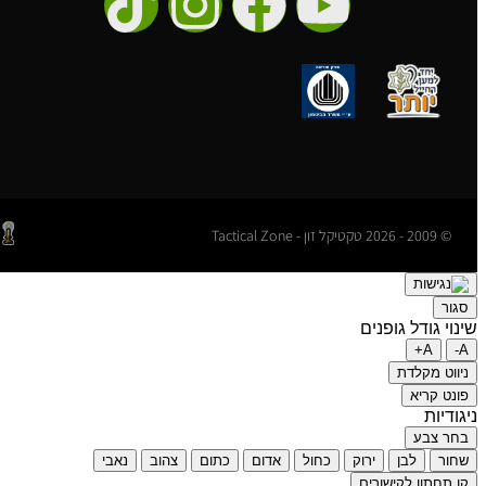
© 2009 - 2026 טקטיקל זון - Tactical Zone
סגור
שינוי גודל גופנים
A+
A-
ניווט מקלדת
פונט קריא
ניגודיות
בחר צבע
שחור
לבן
ירוק
כחול
אדום
כתום
צהוב
נאבי
קו תחתון לקישורים