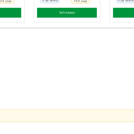
כרטיסי צה"ל
כרטיסי צה"ל
קופון TZZ
קופון TZZ
הוספה לסל