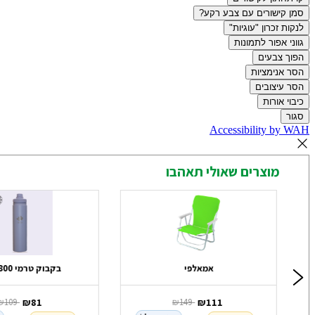
סמן קישורים עם צבע רקע?
לנקות זכרון "עוגיות"
גווני אפור לתמונות
הפוך צבעים
הסר אנימציות
הסר עיצובים
כיבוי אורות
סגור
Accessibility by WAH
מוצרים שאולי תאהבו
Columbi
אמאלפי
בקבוק טרמי 800 מ"ל
‏ ₪
111
‏ ₪
81
‏ ₪
149
‏ ₪
109