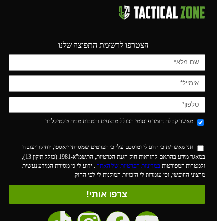
הצטרפו לרשימת התפוצה שלנו
מאשר קבלת חומר פרסומי הכולל מבצעים והטבות מבית טקטיקל זון
אני מאשר/ת כי ידוע לי ומוסכם עלי כי הפרטים שמסרתי ייאספו, יוחזקו ויעובדו
במאגר מידע בהתאם להוראות חוק הגנת הפרטיות, התשמ"א-1981 (כולל תיקון 13),
ולמטרות המפורטות
במדיניות הפרטיות של האתר
. ידוע לי כי מסירת המידע נעשית
מרצוני החופשי, וכי עומדות לי הזכויות המוקנות לי לפי החוק.
צרפו אותי!