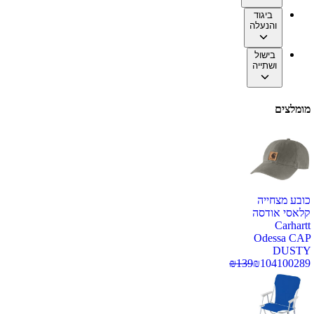
ביגוד
והנעלה
בישול
ושתייה
מומלצים
כובע מצחייה
קלאסי אודסה
Carhartt
Odessa CAP
DUSTY
₪
139
₪
104
100289