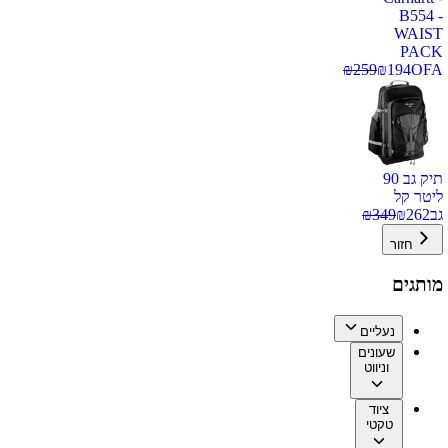
B554 -
WAIST
PACK
₪
259
₪
194
OFA
תיק גב 90
ליטר קל
גב
262
₪
349
₪
חזור
מותגים
נעליים
שעונים
וניווט
ציוד
טקטי