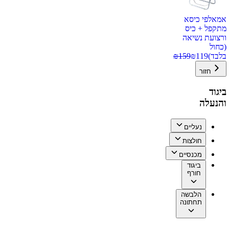
אמאלפי כיסא
מתקפל + כיס
ורצועת נשיאה
(כחול
בלבד)
119
₪
159
₪
חזור
ביגוד
והנעלה
נעליים
חולצות
מכנסיים
ביגוד
חורף
הלבשה
תחתונה