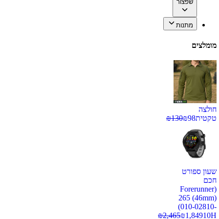
שפצור
מתנות
מומלצים
חולצה
טקטית
98
₪
130
₪
שעון ספורט
חכם
(Forerunner
265 (46mm)
(010-02810-
₪
2,465
₪
1,849
10H