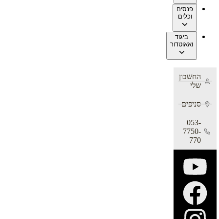
פנסים
וכלים
ביגוד
ואאוטדור
החשבון
שלי
סניפים
053-
7750-
770