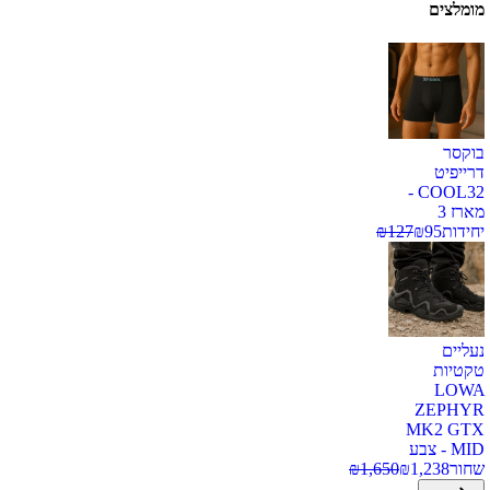
מומלצים
בוקסר
דרייפיט
COOL32 -
מארז 3
יחידות
95
₪
127
₪
נעליים
טקטיות
LOWA
ZEPHYR
MK2 GTX
MID - צבע
שחור
1,238
₪
1,650
₪