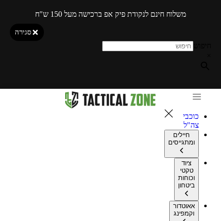
משלוח חינם לנקודת פיק אפ ברכישה מעל 150 ש"ח
סגירה
חיפוש
×
כוכבי
צה"ל
חיילים
ומתגייסים
ציוד
טקטי
וכוחות
ביטחון
אאוטדור
וקמפינג