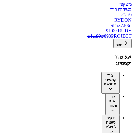
משקפי
בטיחות רודי
פרוג'קט
RYDON
SP537306-
SH00 RUDY
₪
1,190
₪
893
PROJECT
חזור
אאוטדור
וקמפינג
ציוד
קמפינג
ומחנאות
ציוד
שטח
ונלווה
תיקים
לשטח
ולטיולים