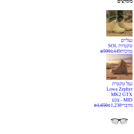
מומלצים
נעליים
טקטיות SOL
נמוכות
449
₪
599
₪
נעל טקטית
Lowa Zephyr
MK2 GTX
MID - צבע
מדברי
1,238
₪
1,650
₪