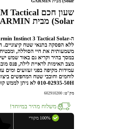
Solar) מבית GARMIN
שעון חכם ical
Solar) מבית GARMIN
ללא הפסקה בתנאי שטח קיצוניים. ה
משמעותית את חיי הסוללה, ומבטיחה 
במסך בהיר וקריא גם באור שמש ישיר,
מצב תאימות לראיית לילה, פנס מובנ
לוחמים וחובבי שטח המחפשים ביצו
010-02935-50H
לא ניתן לממש קופ
מק"ט:
602910200
משלוח מהיר במיוחד!
100% מקורי