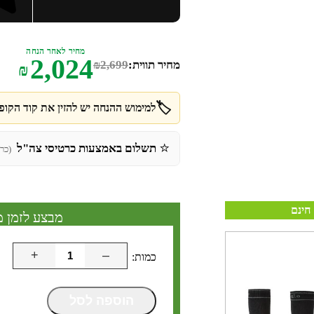
מחיר לאחר הנחה
2,024
מחיר תווית:
2,699
₪
₪
🏷️
למימוש ההנחה יש להזין את קוד הקופו
⭐
תשלום באמצעות כרטיסי צה"ל
(כר
חינם
מבצע לזמן מ
+
–
הוספה לסל