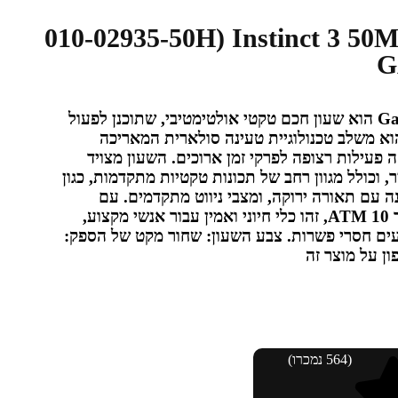
010-02935-50H) Instinct 3 50MM Tact
ה-Garmin Instinct 3 Tactical Solar הוא שעון חכם טקטי אולטימטיבי, שתוכנן לפעול
וא משלב טכנולוגיית טעינה סולארית המאריכה
פעילות רצופה לפרקי זמן ארוכים. השעון מצויד
 וכולל מגוון רחב של תכונות טקטיות מתקדמות, כגון
ה עם תאורה ירוקה, ומצבי ניווט מתקדמים. עם
עמידות מקיפה בפני זעזועים ומים עד 10 ATM, זהו כלי חיוני ואמין עבור אנשי מקצוע,
עים חסרי פשרות.
צבע השעון: שחור
מקט של הספק:
ון על מוצר זה
(564 נמכרו)