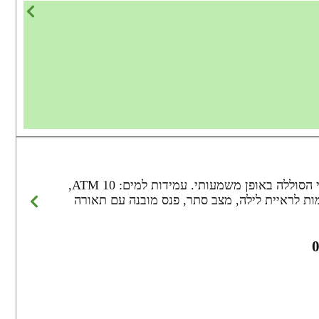
מסך: Transflective Memory-in-Pixel (MIP), קריא במיוחד באור שמש ישיר. טעינה: טכנולוגיה סולארית המאריכה את חיי הסוללה באופן משמעותי. עמידות למים: 10 ATM,
רומטרי. תכונות טקטיות: מצב תאימות לראיית לילה, מצב סתר, פנס מובנה עם תאורה