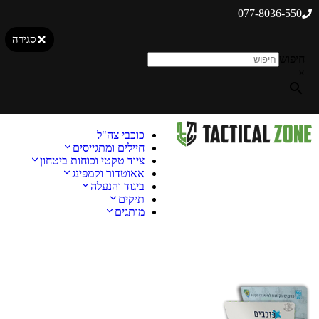
077-8036-550
סגירה
חיפוש
×
כוכבי צה"ל
חיילים ומתגייסים
ציוד טקטי וכוחות ביטחון
אאוטדור וקמפינג
ביגוד והנעלה
תיקים
מותגים