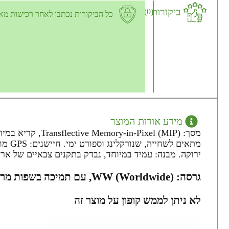
ביקורות
(0)
כל הביקורות נכתבו לאחר רכישות מא
מידע אודות המוצר
ירוקה. מבנה: עמיד במיוחד, נבדק בתקנים צבאיים של ארה"ב (-STD-810
גרסה: WW (Worldwide), עם תמיכה בשפות מרובות.
לא ניתן לממש קופון על מוצר זה