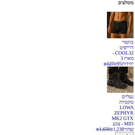
מומלצים
בוקסר
דרייפיט
COOL32 -
מארז 3
יחידות
95
₪
127
₪
נעליים
טקטיות
LOWA
ZEPHYR
MK2 GTX
MID - צבע
שחור
1,238
₪
1,650
₪