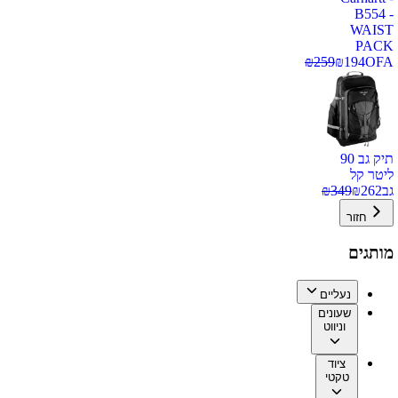
B554 -
WAIST
PACK
₪
259
₪
194
OFA
תיק גב 90
ליטר קל
גב
262
₪
349
₪
חזור
מותגים
נעליים
שעונים
וניווט
ציוד
טקטי