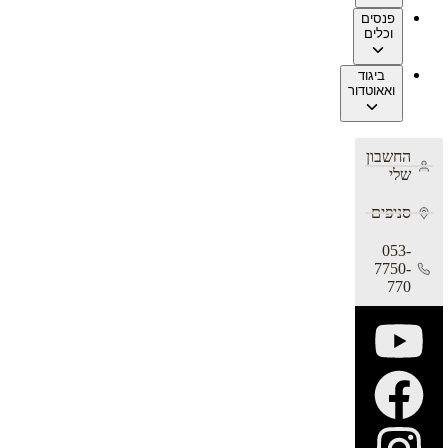
פנסים
וכלים
ביגוד
ואאוטדור
החשבון
שלי
סניפים
053-
7750-
770