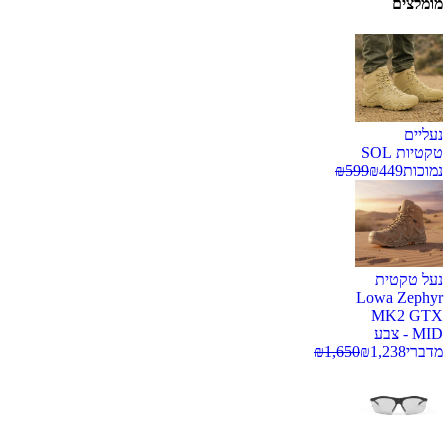
מומלצים
נעליים
טקטיות SOL
נמוכות
449
₪
599
₪
נעל טקטית
Lowa Zephyr
MK2 GTX
MID - צבע
מדברי
1,238
₪
1,650
₪