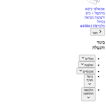
אמאלפי כיסא
מתקפל + כיס
ורצועת נשיאה
(כחול
בלבד)
119
₪
159
₪
חזור
ביגוד
והנעלה
נעליים
חולצות
מכנסיים
ביגוד
חורף
הלבשה
תחתונה