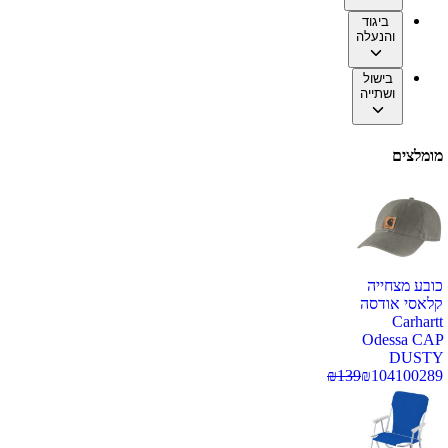
ביגוד
והנעלה
בישול
ושתייה
מומלצים
כובע מצחייה
קלאסי אודסה
Carhartt
Odessa CAP
DUSTY
₪
139
₪
104
100289