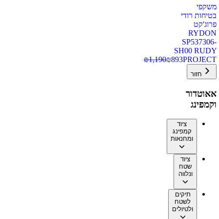
משקפי
בטיחות רודי
פרוג'קט
RYDON
SP537306-
SH00 RUDY
₪
1,190
₪
893
PROJECT
חזור
אאוטדור
וקמפינג
ציוד
קמפינג
ומחנאות
ציוד
שטח
ונלווה
תיקים
לשטח
ולטיולים