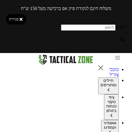
משלוח חינם לנקודת פיק אפ ברכישה מעל 150 ש"ח
סגירה
חיפוש
×
כוכבי
צה"ל
חיילים
ומתגייסים
ציוד
טקטי
וכוחות
ביטחון
אאוטדור
וקמפינג