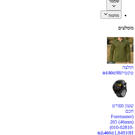
שפצור
מתנות
מומלצים
חולצה
טקטית
98
₪
130
₪
שעון ספורט
חכם
(Forerunner
265 (46mm)
(010-02810-
₪
2,465
₪
1,849
10H