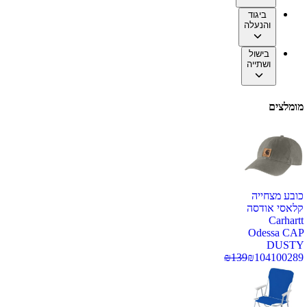
ביגוד
והנעלה
בישול
ושתייה
מומלצים
כובע מצחייה
קלאסי אודסה
Carhartt
Odessa CAP
DUSTY
₪
139
₪
104
100289