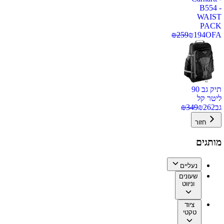
B554 -
WAIST
PACK
₪
259
₪
194
OFA
תיק גב 90
ליטר קל
גב
262
₪
349
₪
חזור
מותגים
נעליים
שעונים
וניווט
ציוד
טקטי