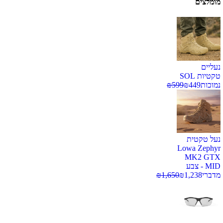
מומלצים
נעליים
טקטיות SOL
נמוכות
449
₪
599
₪
נעל טקטית
Lowa Zephyr
MK2 GTX
MID - צבע
מדברי
1,238
₪
1,650
₪