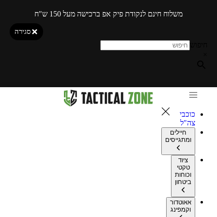
משלוח חינם לנקודת פיק אפ ברכישה מעל 150 ש"ח
סגירה
חיפוש
×
כוכבי
צה"ל
חיילים
ומתגייסים
ציוד
טקטי
וכוחות
ביטחון
אאוטדור
וקמפינג