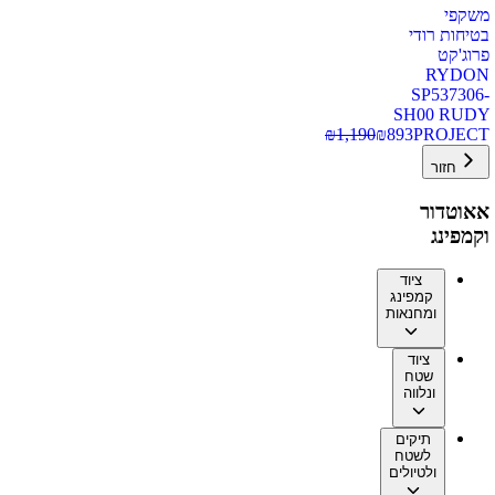
משקפי
בטיחות רודי
פרוג'קט
RYDON
SP537306-
SH00 RUDY
₪
1,190
₪
893
PROJECT
חזור
אאוטדור
וקמפינג
ציוד
קמפינג
ומחנאות
ציוד
שטח
ונלווה
תיקים
לשטח
ולטיולים