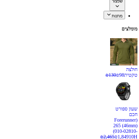
שפצור
מתנות
מומלצים
חולצה
טקטית
98
₪
130
₪
שעון ספורט
חכם
(Forerunner
265 (46mm)
(010-02810-
₪
2,465
₪
1,849
10H