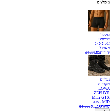
מומלצים
בוקסר
דרייפיט
COOL32 -
מארז 3
יחידות
95
₪
127
₪
נעליים
טקטיות
LOWA
ZEPHYR
MK2 GTX
MID - צבע
שחור
1,238
₪
1,650
₪