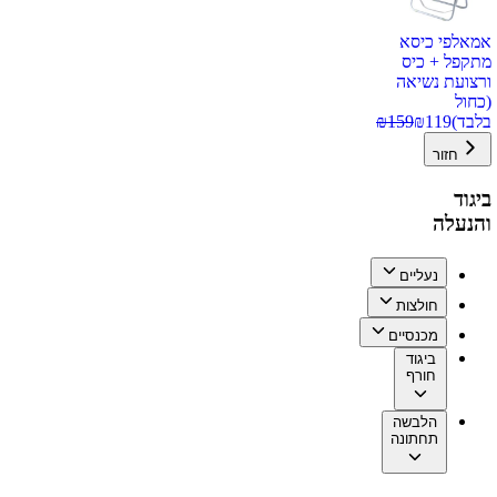
אמאלפי כיסא
מתקפל + כיס
ורצועת נשיאה
(כחול
בלבד)
119
₪
159
₪
חזור
ביגוד
והנעלה
נעליים
חולצות
מכנסיים
ביגוד
חורף
הלבשה
תחתונה