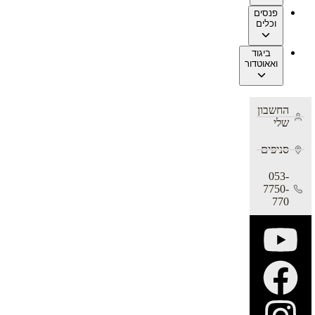
פנסים
וכלים
ביגוד
ואאוטדור
החשבון
שלי
סניפים
053-
7750-
770