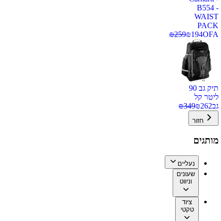
B554 -
WAIST
PACK
₪
259
₪
194
OFA
תיק גב 90
ליטר קל
גב
262
₪
349
₪
חזור
מותגים
נעליים
שעונים
וניווט
ציוד
טקטי