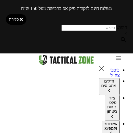
משלוח חינם לנקודת פיק אפ ברכישה מעל 150 ש"ח
סגירה
חיפוש
×
כוכבי
צה"ל
חיילים
ומתגייסים
ציוד
טקטי
וכוחות
ביטחון
אאוטדור
וקמפינג