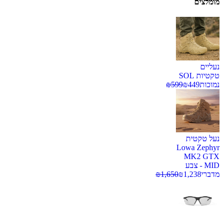
מומלצים
נעליים
טקטיות SOL
נמוכות
449
₪
599
₪
נעל טקטית
Lowa Zephyr
MK2 GTX
MID - צבע
מדברי
1,238
₪
1,650
₪