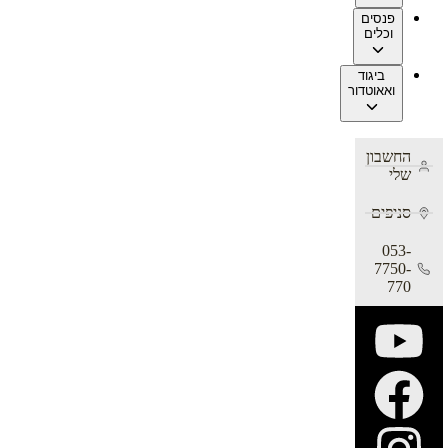
פנסים
וכלים
ביגוד
ואאוטדור
החשבון
שלי
סניפים
053-
7750-
770