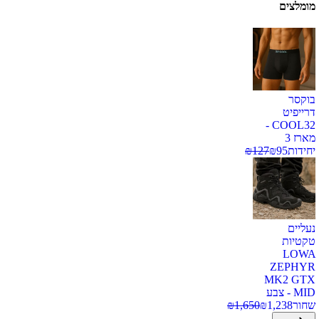
מומלצים
בוקסר
דרייפיט
COOL32 -
מארז 3
יחידות
95
₪
127
₪
נעליים
טקטיות
LOWA
ZEPHYR
MK2 GTX
MID - צבע
שחור
1,238
₪
1,650
₪