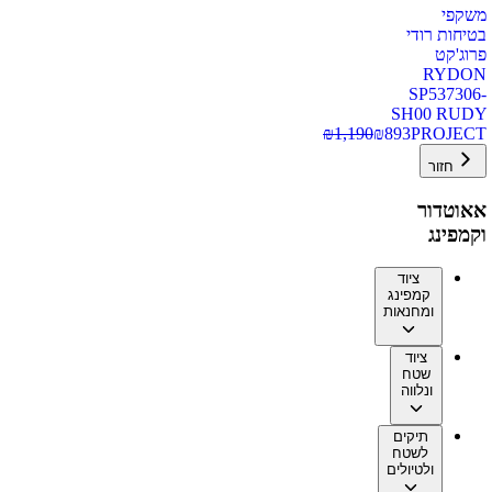
משקפי
בטיחות רודי
פרוג'קט
RYDON
SP537306-
SH00 RUDY
₪
1,190
₪
893
PROJECT
חזור
אאוטדור
וקמפינג
ציוד
קמפינג
ומחנאות
ציוד
שטח
ונלווה
תיקים
לשטח
ולטיולים