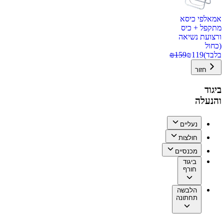
אמאלפי כיסא
מתקפל + כיס
ורצועת נשיאה
(כחול
בלבד)
119
₪
159
₪
חזור
ביגוד
והנעלה
נעליים
חולצות
מכנסיים
ביגוד
חורף
הלבשה
תחתונה