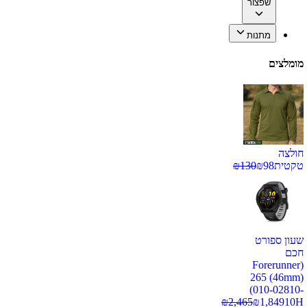
שפצור
מתנות
מומלצים
חולצה
טקטית
98
₪
130
₪
שעון ספורט
חכם
(Forerunner
265 (46mm)
(010-02810-
₪
2,465
₪
1,849
10H