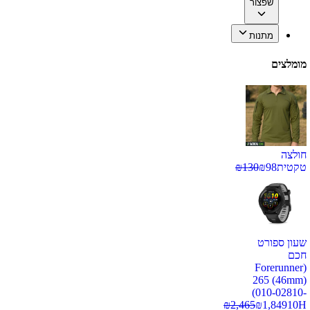
שפצור
מתנות
מומלצים
חולצה
טקטית
98
₪
130
₪
שעון ספורט
חכם
(Forerunner
265 (46mm)
(010-02810-
₪
2,465
₪
1,849
10H