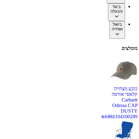
ביגוד
והנעלה
בישול
ושתייה
מומלצים
כובע מצחייה
קלאסי אודסה
Carhartt
Odessa CAP
DUSTY
₪
139
₪
104
100289