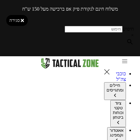
משלוח חינם לנקודת פיק אפ ברכישה מעל 150 ש"ח
סגירה
חיפוש
×
כוכבי
צה"ל
חיילים
ומתגייסים
ציוד
טקטי
וכוחות
ביטחון
אאוטדור
וקמפינג