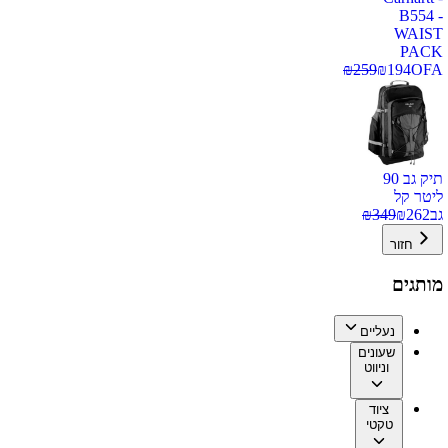
B554 -
WAIST
PACK
₪
259
₪
194
OFA
תיק גב 90
ליטר קל
גב
262
₪
349
₪
חזור
מותגים
נעליים
שעונים
וניווט
ציוד
טקטי