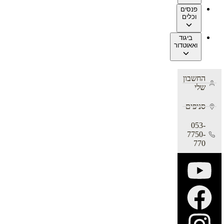
פנסים
וכלים
ביגוד
ואאוטדור
החשבון
שלי
סניפים
053-
7750-
770