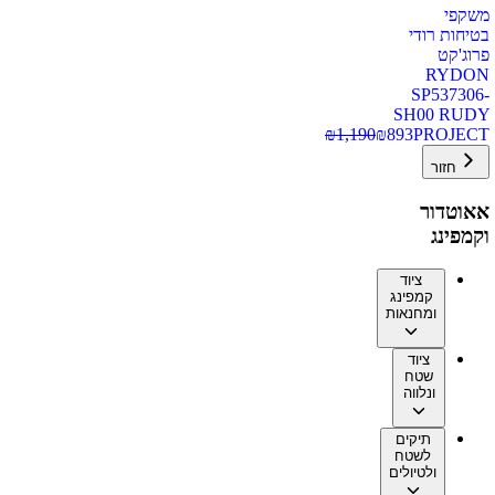
משקפי
בטיחות רודי
פרוג'קט
RYDON
SP537306-
SH00 RUDY
₪
1,190
₪
893
PROJECT
חזור
אאוטדור
וקמפינג
ציוד
קמפינג
ומחנאות
ציוד
שטח
ונלווה
תיקים
לשטח
ולטיולים