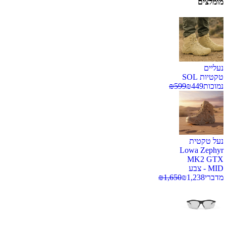
מומלצים
נעליים
טקטיות SOL
נמוכות
449
₪
599
₪
נעל טקטית
Lowa Zephyr
MK2 GTX
MID - צבע
מדברי
1,238
₪
1,650
₪