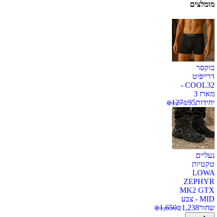
מומלצים
בוקסר
דרייפיט
COOL32 -
מארז 3
יחידות
95
₪
127
₪
נעליים
טקטיות
LOWA
ZEPHYR
MK2 GTX
MID - צבע
שחור
1,238
₪
1,650
₪