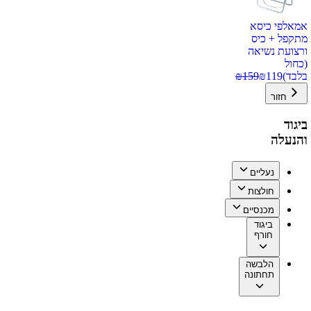
אמאלפי כיסא
מתקפל + כיס
ורצועת נשיאה
(כחול
בלבד)
119
₪
159
₪
חזור
ביגוד
והנעלה
נעליים
חולצות
מכנסיים
ביגוד
חורף
הלבשה
תחתונה