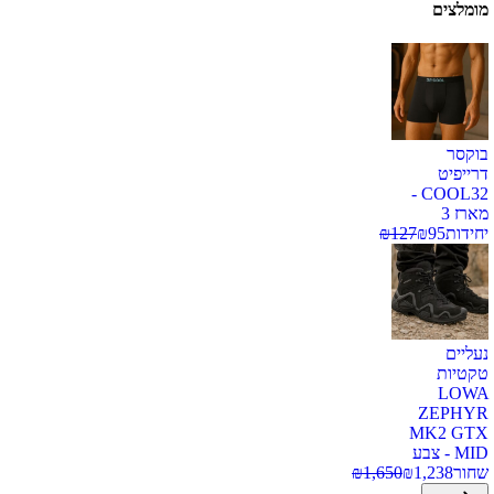
מומלצים
בוקסר
דרייפיט
COOL32 -
מארז 3
יחידות
95
₪
127
₪
נעליים
טקטיות
LOWA
ZEPHYR
MK2 GTX
MID - צבע
שחור
1,238
₪
1,650
₪