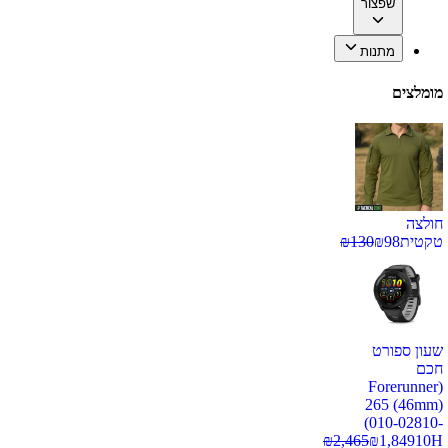
שפצור
מתנות
מומלצים
חולצה
טקטית
98
₪
130
₪
שעון ספורט
חכם
(Forerunner
265 (46mm)
(010-02810-
₪
2,465
₪
1,849
10H