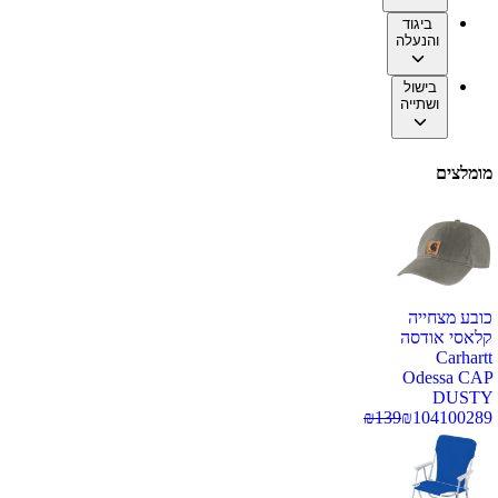
ביגוד
והנעלה
בישול
ושתייה
מומלצים
כובע מצחייה
קלאסי אודסה
Carhartt
Odessa CAP
DUSTY
₪
139
₪
104
100289