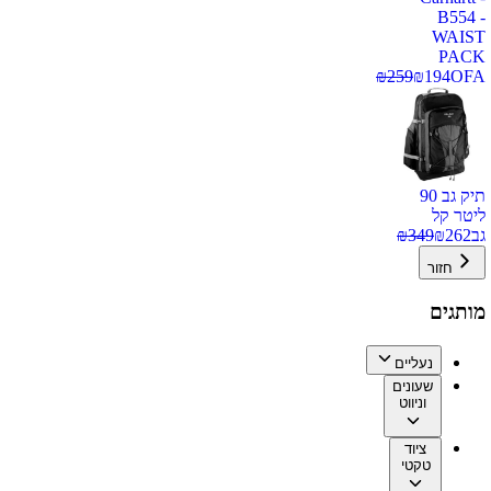
B554 -
WAIST
PACK
₪
259
₪
194
OFA
תיק גב 90
ליטר קל
גב
262
₪
349
₪
חזור
מותגים
נעליים
שעונים
וניווט
ציוד
טקטי