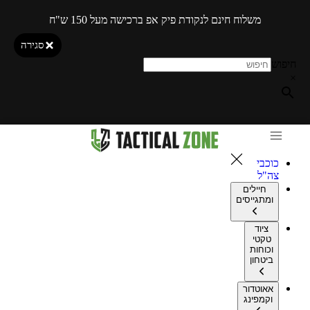
משלוח חינם לנקודת פיק אפ ברכישה מעל 150 ש"ח
סגירה
חיפוש
×
כוכבי
צה"ל
חיילים
ומתגייסים
ציוד
טקטי
וכוחות
ביטחון
אאוטדור
וקמפינג