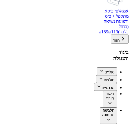
אמאלפי כיסא
מתקפל + כיס
ורצועת נשיאה
(כחול
בלבד)
119
₪
159
₪
חזור
ביגוד
והנעלה
נעליים
חולצות
מכנסיים
ביגוד
חורף
הלבשה
תחתונה