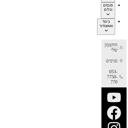
פנסים
וכלים
ביגוד
ואאוטדור
החשבון
שלי
סניפים
053-
7750-
770