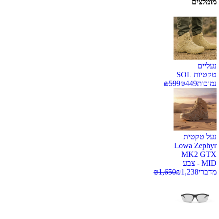
מומלצים
נעליים
טקטיות SOL
נמוכות
449
₪
599
₪
נעל טקטית
Lowa Zephyr
MK2 GTX
MID - צבע
מדברי
1,238
₪
1,650
₪