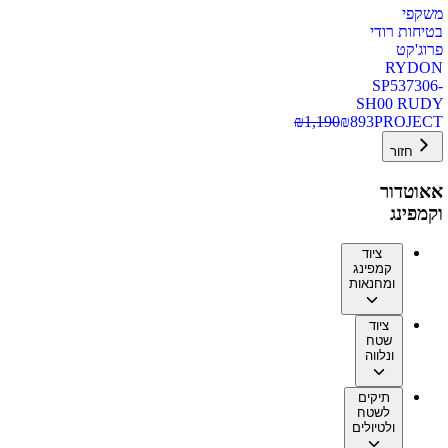
משקפי
בטיחות רודי
פרוג'קט
RYDON
SP537306-
SH00 RUDY
₪
1,190
₪
893
PROJECT
חזור
אאוטדור
וקמפינג
ציוד
קמפינג
ומחנאות
ציוד
שטח
ונלווה
תיקים
לשטח
ולטיולים