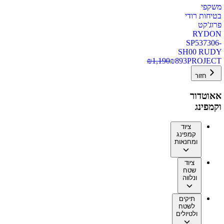
משקפי
בטיחות רודי
פרוג'קט
RYDON
SP537306-
SH00 RUDY
₪
1,190
₪
893
PROJECT
חזור
אאוטדור
וקמפינג
ציוד
קמפינג
ומחנאות
ציוד
שטח
ונלווה
תיקים
לשטח
ולטיולים