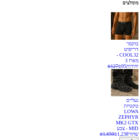
מומלצים
בוקסר
דרייפיט
COOL32 -
מארז 3
יחידות
95
₪
127
₪
נעליים
טקטיות
LOWA
ZEPHYR
MK2 GTX
MID - צבע
שחור
1,238
₪
1,650
₪