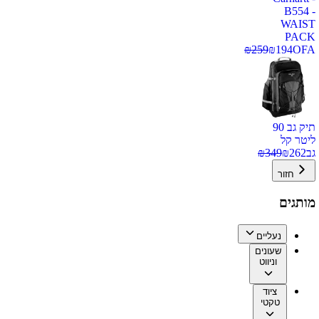
B554 -
WAIST
PACK
₪
259
₪
194
OFA
תיק גב 90
ליטר קל
גב
262
₪
349
₪
חזור
מותגים
נעליים
שעונים
וניווט
ציוד
טקטי