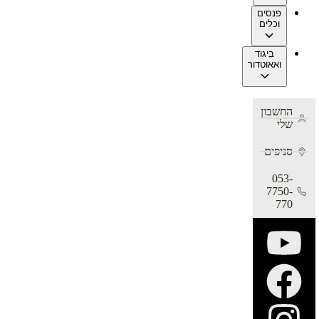
פנסים
וכלים
ביגוד
ואאוטדור
החשבון
שלי
סניפים
053-
7750-
770