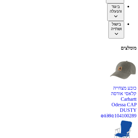
ביגוד
והנעלה
בישול
ושתייה
מומלצים
כובע מצחייה
קלאסי אודסה
Carhartt
Odessa CAP
DUSTY
₪
139
₪
104
100289