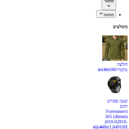
שפצור
מתנות
מומלצים
חולצה
טקטית
98
₪
130
₪
שעון ספורט
חכם
(Forerunner
265 (46mm)
(010-02810-
₪
2,465
₪
1,849
10H