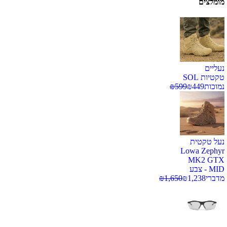
מומלצים
נעליים
טקטיות SOL
נמוכות
449
₪
599
₪
נעל טקטית
Lowa Zephyr
MK2 GTX
MID - צבע
מדברי
1,238
₪
1,650
₪