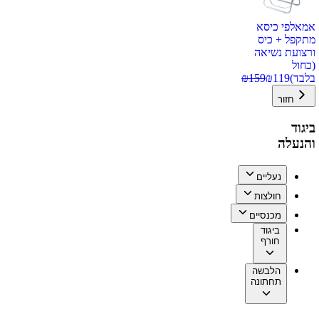
אמאלפי כיסא
מתקפל + כיס
ורצועת נשיאה
(כחול
בלבד)
119
₪
159
₪
חזור
ביגוד
והנעלה
נעליים
חולצות
מכנסיים
ביגוד
חורף
הלבשה
תחתונה