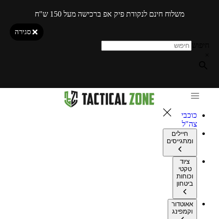
משלוח חינם לנקודת פיק אפ ברכישה מעל 150 ש"ח
סגירה
חיפוש
×
כוכבי
צה"ל
חיילים
ומתגייסים
ציוד
טקטי
וכוחות
ביטחון
אאוטדור
וקמפינג