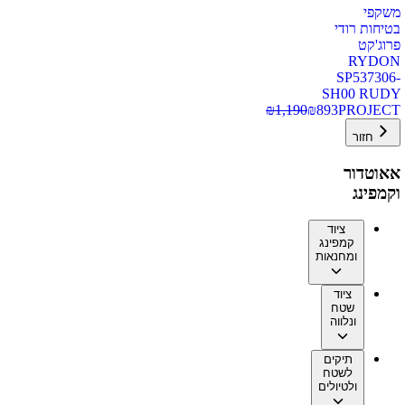
משקפי
בטיחות רודי
פרוג'קט
RYDON
SP537306-
SH00 RUDY
₪
1,190
₪
893
PROJECT
חזור
אאוטדור
וקמפינג
ציוד
קמפינג
ומחנאות
ציוד
שטח
ונלווה
תיקים
לשטח
ולטיולים