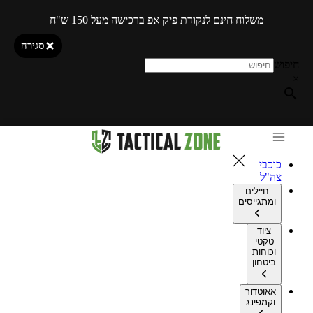
משלוח חינם לנקודת פיק אפ ברכישה מעל 150 ש"ח
סגירה
חיפוש
×
כוכבי
צה"ל
חיילים
ומתגייסים
ציוד
טקטי
וכוחות
ביטחון
אאוטדור
וקמפינג