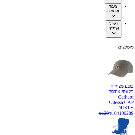
ביגוד
והנעלה
בישול
ושתייה
מומלצים
כובע מצחייה
קלאסי אודסה
Carhartt
Odessa CAP
DUSTY
₪
139
₪
104
100289