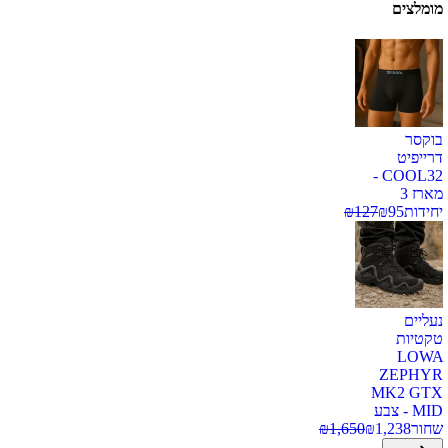
מומלצים
בוקסר
דרייפיט
COOL32 -
מארז 3
יחידות
95
₪
127
₪
נעליים
טקטיות
LOWA
ZEPHYR
MK2 GTX
MID - צבע
שחור
1,238
₪
1,650
₪