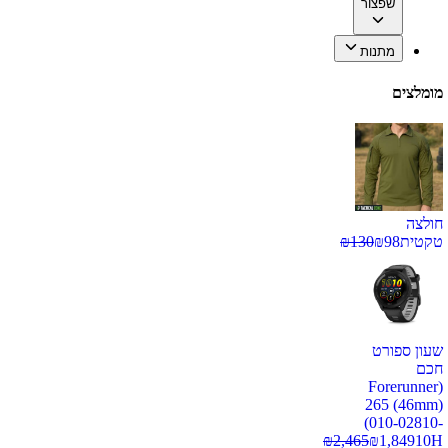
שפצור
מתנות
מומלצים
חולצה
טקטית
98
₪
130
₪
שעון ספורט
חכם
(Forerunner
265 (46mm)
(010-02810-
₪
2,465
₪
1,849
10H