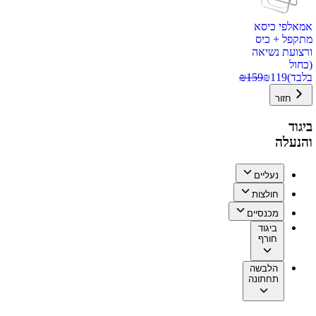
אמאלפי כיסא
מתקפל + כיס
ורצועת נשיאה
(כחול
בלבד)
119
₪
159
₪
חזור
ביגוד
והנעלה
נעליים
חולצות
מכנסיים
ביגוד
חורף
הלבשה
תחתונה