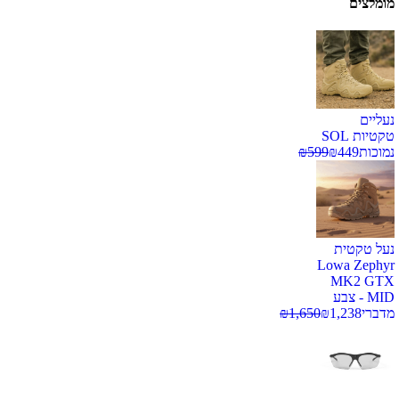
מומלצים
נעליים
טקטיות SOL
נמוכות
449
₪
599
₪
נעל טקטית
Lowa Zephyr
MK2 GTX
MID - צבע
מדברי
1,238
₪
1,650
₪