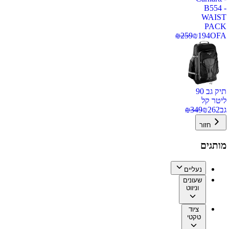
B554 -
WAIST
PACK
₪
259
₪
194
OFA
תיק גב 90
ליטר קל
גב
262
₪
349
₪
חזור
מותגים
נעליים
שעונים
וניווט
ציוד
טקטי