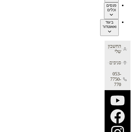
פנסים
וכלים
ביגוד
ואאוטדור
החשבון
שלי
סניפים
053-
7750-
770