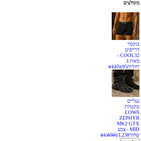
מומלצים
בוקסר
דרייפיט
COOL32 -
מארז 3
יחידות
95
₪
127
₪
נעליים
טקטיות
LOWA
ZEPHYR
MK2 GTX
MID - צבע
שחור
1,238
₪
1,650
₪