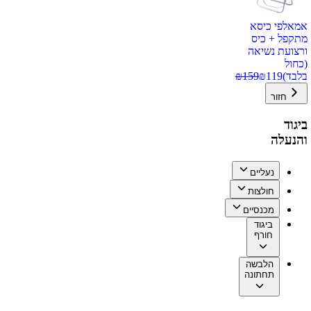
אמאלפי כיסא
מתקפל + כיס
ורצועת נשיאה
(כחול
בלבד)
119
₪
159
₪
חזור
ביגוד
והנעלה
נעליים
חולצות
מכנסיים
ביגוד
חורף
הלבשה
תחתונה