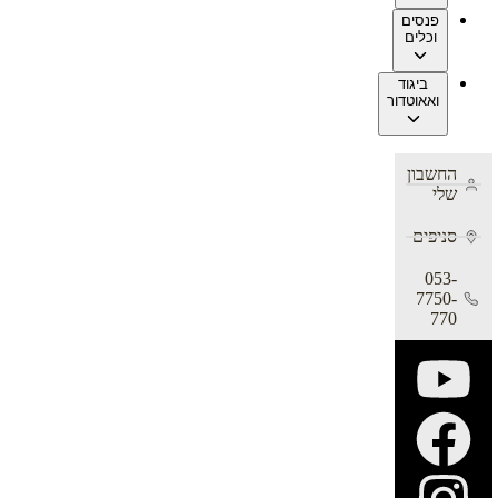
פנסים
וכלים
ביגוד
ואאוטדור
החשבון
שלי
סניפים
053-
7750-
770