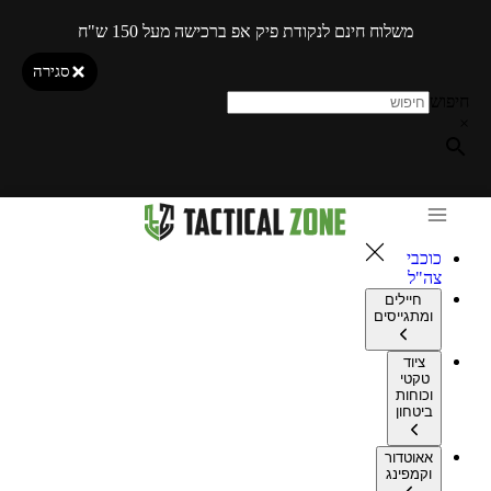
משלוח חינם לנקודת פיק אפ ברכישה מעל 150 ש"ח
סגירה
חיפוש
×
כוכבי
צה"ל
חיילים
ומתגייסים
ציוד
טקטי
וכוחות
ביטחון
אאוטדור
וקמפינג