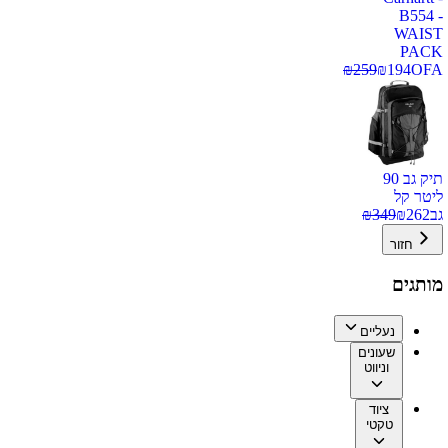
B554 -
WAIST
PACK
₪
259
₪
194
OFA
תיק גב 90
ליטר קל
גב
262
₪
349
₪
חזור
מותגים
נעליים
שעונים
וניווט
ציוד
טקטי