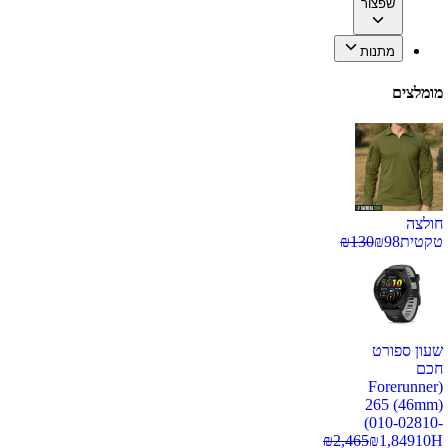
שפצור
מתנות
מומלצים
חולצה
טקטית
98
₪
130
₪
שעון ספורט
חכם
(Forerunner
265 (46mm)
(010-02810-
₪
2,465
₪
1,849
10H