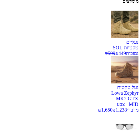
מומלצים
נעליים
טקטיות SOL
נמוכות
449
₪
599
₪
נעל טקטית
Lowa Zephyr
MK2 GTX
MID - צבע
מדברי
1,238
₪
1,650
₪