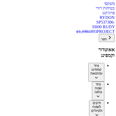
משקפי
בטיחות רודי
פרוג'קט
RYDON
SP537306-
SH00 RUDY
₪
1,190
₪
893
PROJECT
חזור
אאוטדור
וקמפינג
ציוד
קמפינג
ומחנאות
ציוד
שטח
ונלווה
תיקים
לשטח
ולטיולים