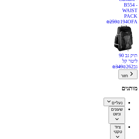
B554 -
WAIST
PACK
₪
259
₪
194
OFA
תיק גב 90
ליטר קל
גב
262
₪
349
₪
חזור
מותגים
נעליים
שעונים
וניווט
ציוד
טקטי