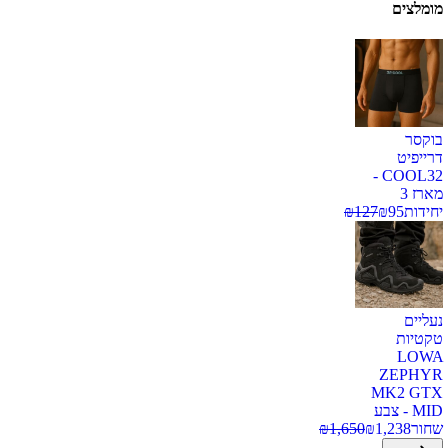
מומלצים
בוקסר
דרייפיט
COOL32 -
מארז 3
יחידות
95
₪
127
₪
נעליים
טקטיות
LOWA
ZEPHYR
MK2 GTX
MID - צבע
שחור
1,238
₪
1,650
₪