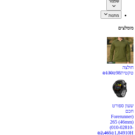
שפצור
מתנות
מומלצים
חולצה
טקטית
98
₪
130
₪
שעון ספורט
חכם
(Forerunner
265 (46mm)
(010-02810-
₪
2,465
₪
1,849
10H