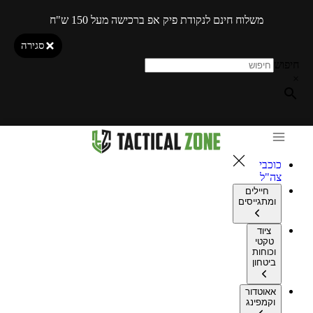
משלוח חינם לנקודת פיק אפ ברכישה מעל 150 ש"ח
סגירה
חיפוש
×
כוכבי
צה"ל
חיילים
ומתגייסים
ציוד
טקטי
וכוחות
ביטחון
אאוטדור
וקמפינג