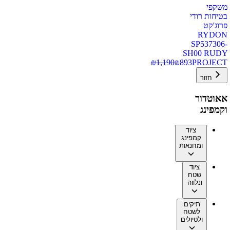
משקפי
בטיחות רודי
פרוג'קט
RYDON
SP537306-
SH00 RUDY
₪
1,190
₪
893
PROJECT
חזור
אאוטדור
וקמפינג
ציוד
קמפינג
ומחנאות
ציוד
שטח
ונלווה
תיקים
לשטח
ולטיולים