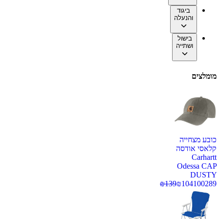
ביגוד
והנעלה
בישול
ושתייה
מומלצים
כובע מצחייה
קלאסי אודסה
Carhartt
Odessa CAP
DUSTY
₪
139
₪
104
100289