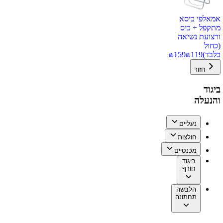
אמאלפי כיסא
מתקפל + כיס
ורצועת נשיאה
(כחול
בלבד)
119
₪
159
₪
חזור
ביגוד
והנעלה
נעליים
חולצות
מכנסיים
ביגוד
חורף
הלבשה
תחתונה