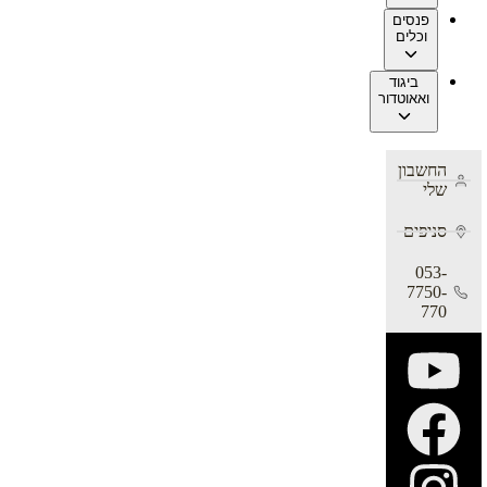
פנסים
וכלים
ביגוד
ואאוטדור
החשבון
שלי
סניפים
053-
7750-
770