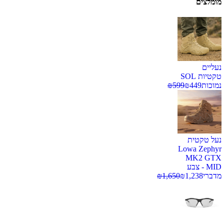
מומלצים
נעליים
טקטיות SOL
נמוכות
449
₪
599
₪
נעל טקטית
Lowa Zephyr
MK2 GTX
MID - צבע
מדברי
1,238
₪
1,650
₪