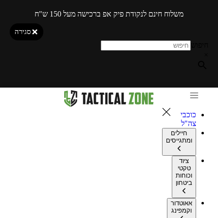
משלוח חינם לנקודת פיק אפ ברכישה מעל 150 ש"ח
סגירה
חיפוש
×
כוכבי
צה"ל
חיילים
ומתגייסים
ציוד
טקטי
וכוחות
ביטחון
אאוטדור
וקמפינג