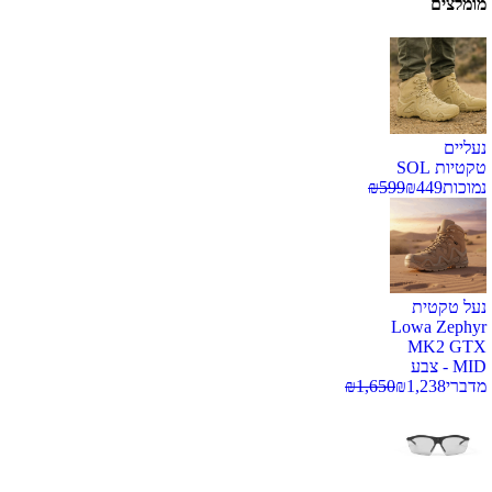
מומלצים
נעליים
טקטיות SOL
נמוכות
449
₪
599
₪
נעל טקטית
Lowa Zephyr
MK2 GTX
MID - צבע
מדברי
1,238
₪
1,650
₪