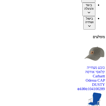
ביגוד
והנעלה
בישול
ושתייה
מומלצים
כובע מצחייה
קלאסי אודסה
Carhartt
Odessa CAP
DUSTY
₪
139
₪
104
100289