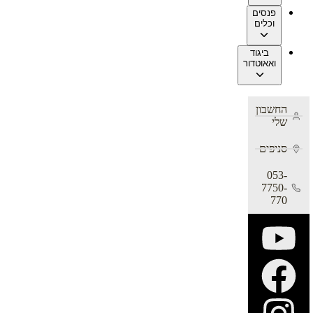
פנסים
וכלים
ביגוד
ואאוטדור
החשבון
שלי
סניפים
053-
7750-
770