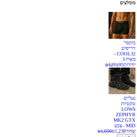
מומלצים
בוקסר
דרייפיט
COOL32 -
מארז 3
יחידות
95
₪
127
₪
נעליים
טקטיות
LOWA
ZEPHYR
MK2 GTX
MID - צבע
שחור
1,238
₪
1,650
₪