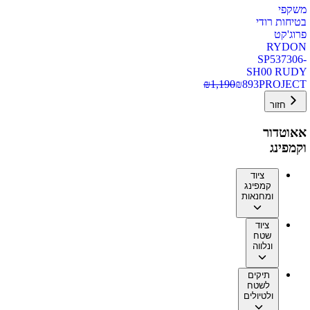
משקפי
בטיחות רודי
פרוג'קט
RYDON
SP537306-
SH00 RUDY
₪
1,190
₪
893
PROJECT
חזור
אאוטדור
וקמפינג
ציוד
קמפינג
ומחנאות
ציוד
שטח
ונלווה
תיקים
לשטח
ולטיולים