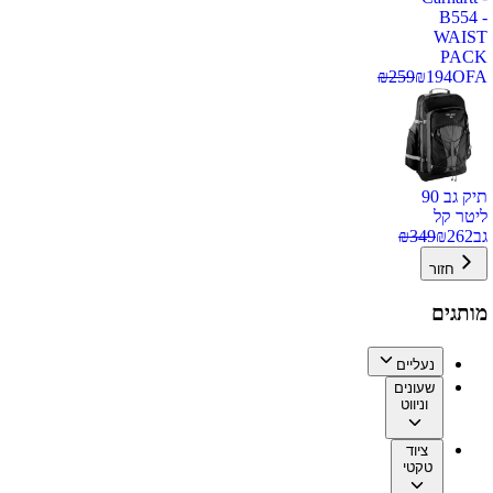
B554 -
WAIST
PACK
₪
259
₪
194
OFA
תיק גב 90
ליטר קל
גב
262
₪
349
₪
חזור
מותגים
נעליים
שעונים
וניווט
ציוד
טקטי