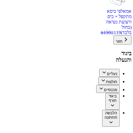
אמאלפי כיסא
מתקפל + כיס
ורצועת נשיאה
(כחול
בלבד)
119
₪
159
₪
חזור
ביגוד
והנעלה
נעליים
חולצות
מכנסיים
ביגוד
חורף
הלבשה
תחתונה