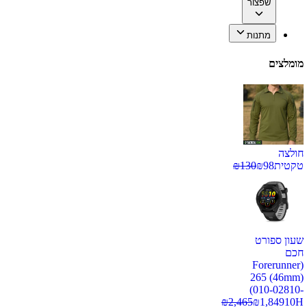
שפצור
מתנות
מומלצים
חולצה
טקטית
98
₪
130
₪
שעון ספורט
חכם
(Forerunner
265 (46mm)
(010-02810-
₪
2,465
₪
1,849
10H