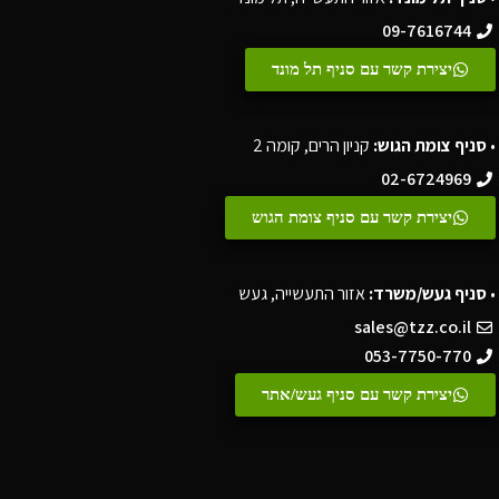
09-7616744
יצירת קשר עם סניף תל מונד
•
סניף צומת הגוש:
קניון הרים, קומה 2
02-6724969
יצירת קשר עם סניף צומת הגוש
•
סניף געש/משרד:
אזור התעשייה, געש
sales@tzz.co.il
053-7750-770
יצירת קשר עם סניף געש/אתר