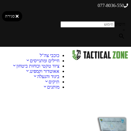
077-8036-550
סגירה
חיפוש
×
כוכבי צה"ל
חיילים ומתגייסים
ציוד טקטי וכוחות ביטחון
אאוטדור וקמפינג
ביגוד והנעלה
תיקים
מותגים