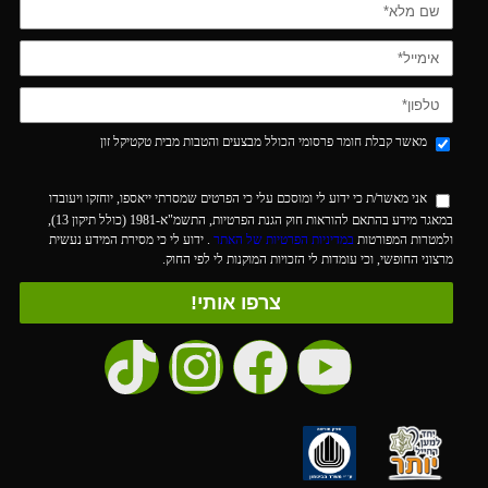
מאשר קבלת חומר פרסומי הכולל מבצעים והטבות מבית טקטיקל זון
אני מאשר/ת כי ידוע לי ומוסכם עלי כי הפרטים שמסרתי ייאספו, יוחזקו ויעובדו
במאגר מידע בהתאם להוראות חוק הגנת הפרטיות, התשמ"א-1981 (כולל תיקון 13),
ולמטרות המפורטות
במדיניות הפרטיות של האתר
. ידוע לי כי מסירת המידע נעשית
מרצוני החופשי, וכי עומדות לי הזכויות המוקנות לי לפי החוק.
צרפו אותי!