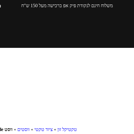
משלוח חינם לנקודת פיק אפ ברכישה מעל 150 ש"ח
טקטיקל זון
»
ציוד טקטי
»
ווסטים
»
ווסט molle – מצדה