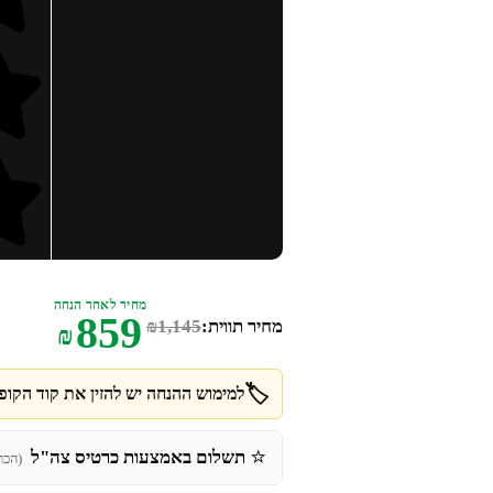
מחיר לאחר הנחה
859
מחיר תווית:
1,145
₪
₪
🏷️
למימוש ההנחה יש להזין את קוד הקופו
⭐
תשלום באמצעות כרטיס צה"ל
(הכר