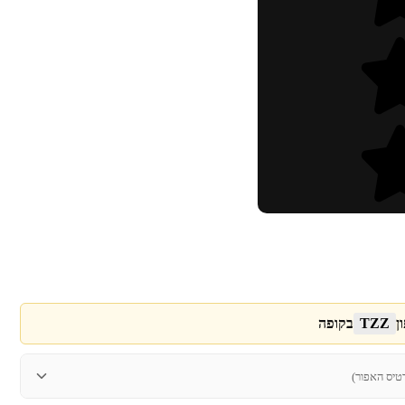
ן
TZZ
בקופה
טיס האפור)