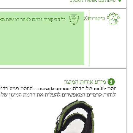
שילוח עם אפשרות מעקב
ביקורות
(0)
כל הביקורות נכתבו לאחר רכישות מא
מידע אודות המוצר
ולוחות קרמיים המאפשרים להעלות את הרמת המיגון של הווסט ל3++. יש אפשרות גם לקבל את הווסט בל