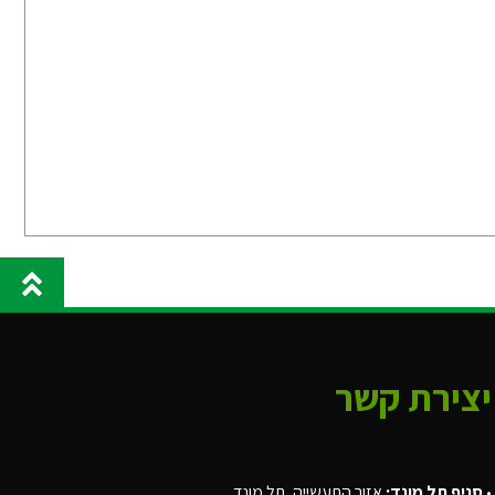
יצירת קשר
•
סניף תל מונד:
אזור התעשייה, תל מונד