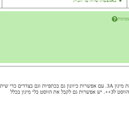
באמצעות שליח עד הבית
ומתות
ווסט molle של חברת masada armour – הווסט מגיע ברמת מיגון 3A. עם אפשרות כיוונון 
י מיגון בכלל