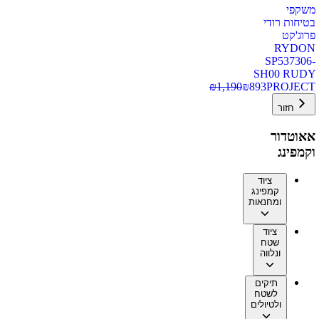
משקפי
בטיחות רודי
פרוג'קט
RYDON
SP537306-
SH00 RUDY
₪
1,190
₪
893
PROJECT
חזור
אאוטדור
וקמפינג
ציוד
קמפינג
ומחנאות
ציוד
שטח
ונלווה
תיקים
לשטח
ולטיולים