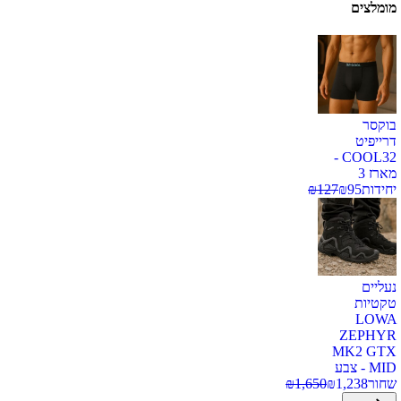
מומלצים
בוקסר
דרייפיט
COOL32 -
מארז 3
יחידות
95
₪
127
₪
נעליים
טקטיות
LOWA
ZEPHYR
MK2 GTX
MID - צבע
שחור
1,238
₪
1,650
₪