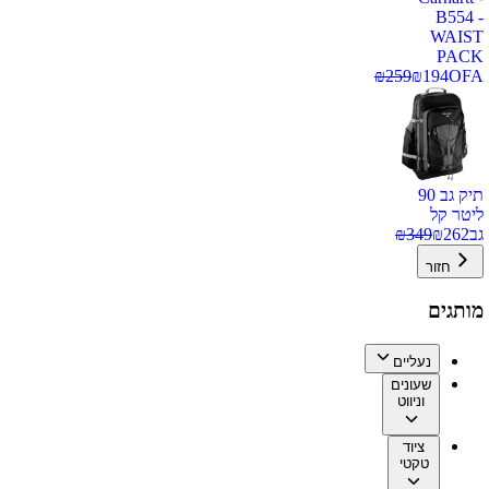
B554 -
WAIST
PACK
₪
259
₪
194
OFA
תיק גב 90
ליטר קל
גב
262
₪
349
₪
חזור
מותגים
נעליים
שעונים
וניווט
ציוד
טקטי