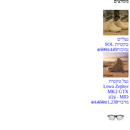
מומלצים
נעליים
טקטיות SOL
נמוכות
449
₪
599
₪
נעל טקטית
Lowa Zephyr
MK2 GTX
MID - צבע
מדברי
1,238
₪
1,650
₪