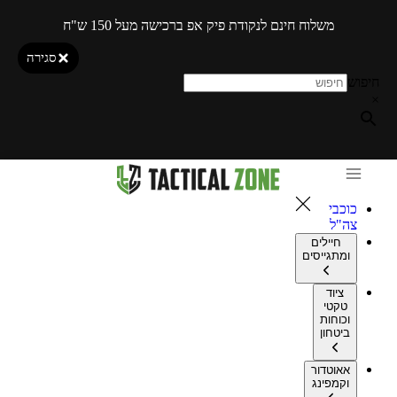
משלוח חינם לנקודת פיק אפ ברכישה מעל 150 ש"ח
סגירה
חיפוש
×
כוכבי
צה"ל
חיילים
ומתגייסים
ציוד
טקטי
וכוחות
ביטחון
אאוטדור
וקמפינג