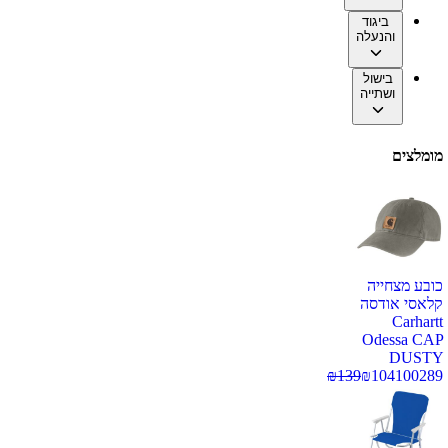
ביגוד
והנעלה
בישול
ושתייה
מומלצים
כובע מצחייה
קלאסי אודסה
Carhartt
Odessa CAP
DUSTY
₪
139
₪
104
100289