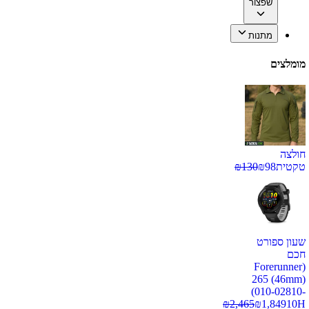
שפצור
מתנות
מומלצים
חולצה
טקטית
98
₪
130
₪
שעון ספורט
חכם
(Forerunner
265 (46mm)
(010-02810-
₪
2,465
₪
1,849
10H