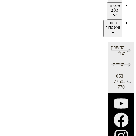
פנסים
וכלים
ביגוד
ואאוטדור
החשבון
שלי
סניפים
053-
7750-
770