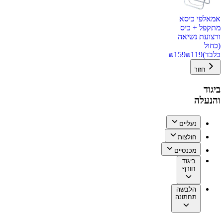
אמאלפי כיסא
מתקפל + כיס
ורצועת נשיאה
(כחול
בלבד)
119
₪
159
₪
חזור
ביגוד
והנעלה
נעליים
חולצות
מכנסיים
ביגוד
חורף
הלבשה
תחתונה