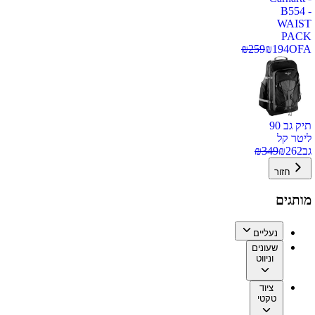
B554 -
WAIST
PACK
₪
259
₪
194
OFA
תיק גב 90
ליטר קל
גב
262
₪
349
₪
חזור
מותגים
נעליים
שעונים
וניווט
ציוד
טקטי