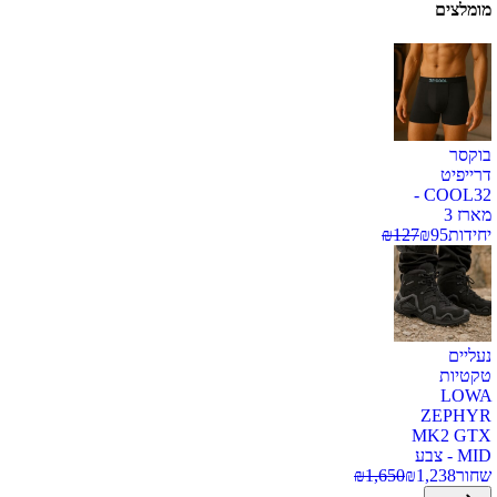
מומלצים
בוקסר
דרייפיט
COOL32 -
מארז 3
יחידות
95
₪
127
₪
נעליים
טקטיות
LOWA
ZEPHYR
MK2 GTX
MID - צבע
שחור
1,238
₪
1,650
₪