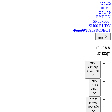
משקפי
בטיחות רודי
פרוג'קט
RYDON
SP537306-
SH00 RUDY
₪
1,190
₪
893
PROJECT
חזור
אאוטדור
וקמפינג
ציוד
קמפינג
ומחנאות
ציוד
שטח
ונלווה
תיקים
לשטח
ולטיולים