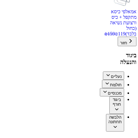
אמאלפי כיסא
מתקפל + כיס
ורצועת נשיאה
(כחול
בלבד)
119
₪
159
₪
חזור
ביגוד
והנעלה
נעליים
חולצות
מכנסיים
ביגוד
חורף
הלבשה
תחתונה