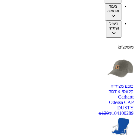
ביגוד
והנעלה
בישול
ושתייה
מומלצים
כובע מצחייה
קלאסי אודסה
Carhartt
Odessa CAP
DUSTY
₪
139
₪
104
100289