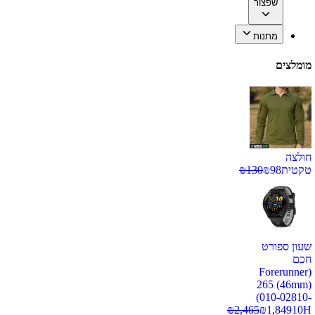
שפצור
מתנות
מומלצים
חולצה
טקטית
98
₪
130
₪
שעון ספורט
חכם
(Forerunner
265 (46mm)
(010-02810-
₪
2,465
₪
1,849
10H