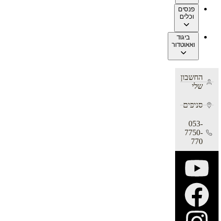
פנסים
וכלים
ביגוד
ואאוטדור
החשבון
שלי
סניפים
053-
7750-
770