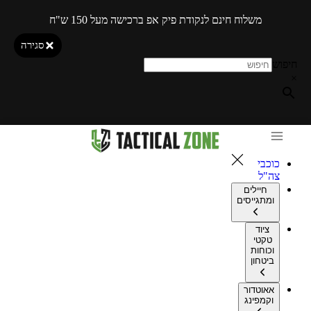
משלוח חינם לנקודת פיק אפ ברכישה מעל 150 ש"ח
סגירה
חיפוש
×
כוכבי
צה"ל
חיילים
ומתגייסים
ציוד
טקטי
וכוחות
ביטחון
אאוטדור
וקמפינג