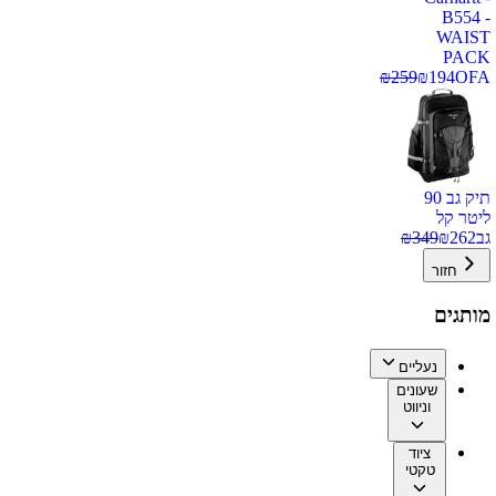
B554 -
WAIST
PACK
₪
259
₪
194
OFA
תיק גב 90
ליטר קל
גב
262
₪
349
₪
חזור
מותגים
נעליים
שעונים
וניווט
ציוד
טקטי