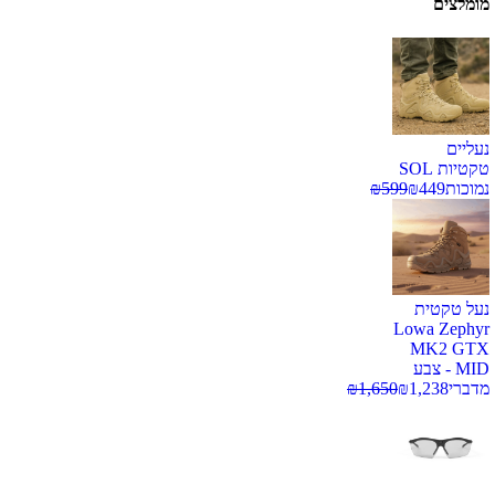
מומלצים
נעליים
טקטיות SOL
נמוכות
449
₪
599
₪
נעל טקטית
Lowa Zephyr
MK2 GTX
MID - צבע
מדברי
1,238
₪
1,650
₪