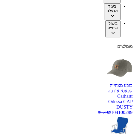
ביגוד
והנעלה
בישול
ושתייה
מומלצים
כובע מצחייה
קלאסי אודסה
Carhartt
Odessa CAP
DUSTY
₪
139
₪
104
100289