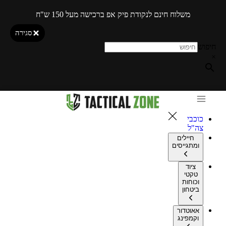
משלוח חינם לנקודת פיק אפ ברכישה מעל 150 ש"ח
סגירה
חיפוש
×
כוכבי
צה"ל
חיילים
ומתגייסים
ציוד
טקטי
וכוחות
ביטחון
אאוטדור
וקמפינג