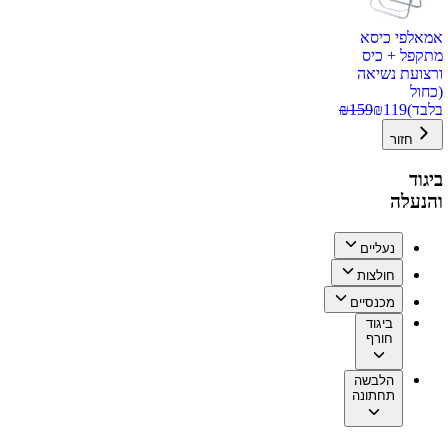
אמאלפי כיסא
מתקפל + כיס
ורצועת נשיאה
(כחול
בלבד)
119
₪
159
₪
חזור
ביגוד
והנעלה
נעליים
חולצות
מכנסיים
ביגוד
חורף
הלבשה
תחתונה