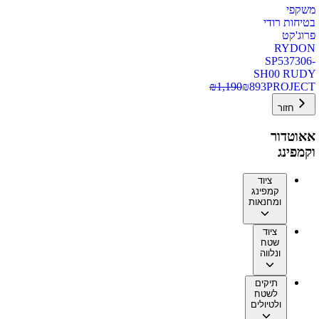
משקפי
בטיחות רודי
פרוג'קט
RYDON
SP537306-
SH00 RUDY
₪
1,190
₪
893
PROJECT
חזור
אאוטדור
וקמפינג
ציוד
קמפינג
ומחנאות
ציוד
שטח
ונלווה
תיקים
לשטח
ולטיולים