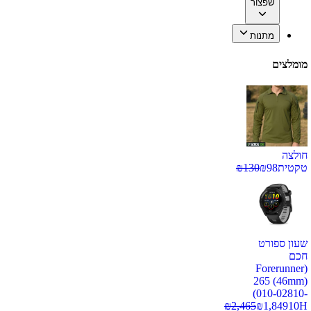
שפצור
מתנות
מומלצים
חולצה
טקטית
98
₪
130
₪
שעון ספורט
חכם
(Forerunner
265 (46mm)
(010-02810-
₪
2,465
₪
1,849
10H