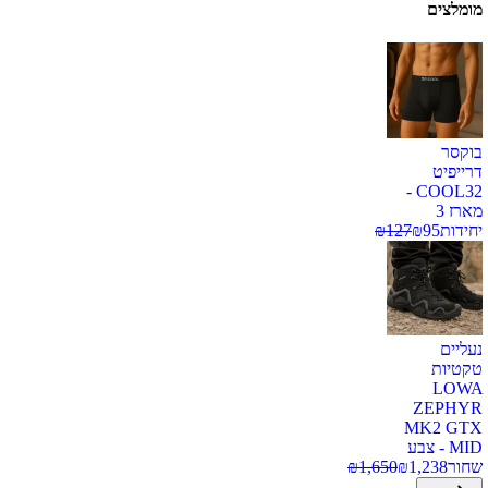
מומלצים
בוקסר
דרייפיט
COOL32 -
מארז 3
יחידות
95
₪
127
₪
נעליים
טקטיות
LOWA
ZEPHYR
MK2 GTX
MID - צבע
שחור
1,238
₪
1,650
₪