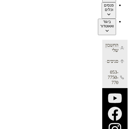
פנסים
וכלים
ביגוד
ואאוטדור
החשבון
שלי
סניפים
053-
7750-
770