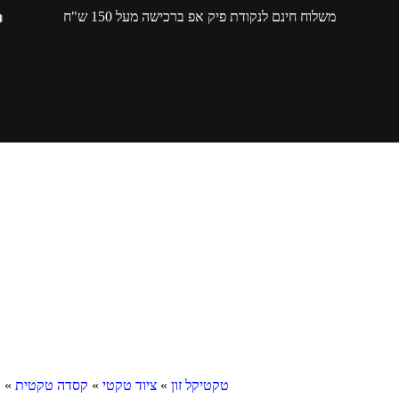
משלוח חינם לנקודת פיק אפ ברכישה מעל 150 ש"ח
טקטיקל זון
»
ציוד טקטי
»
קסדה טקטית
»
ק