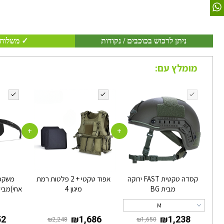
ניתן לרכוש בכוכבים / נקודות
✓ משלוח 
מומלץ עם:
+
+
קסדה טקטית FAST ירוקה
אפוד טקטי + 2 פלטות רמת
משקפי
מבית BG
מיגון 4
אחי)מבית ABER ADV
M