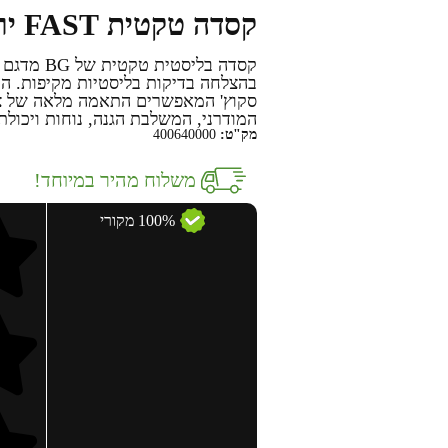
קסדה טקטית FAST ירוקה מבית BG – רמת מיגון 3A
קסדה בליסטית טקטית של BG מדגם
סקוץ' המאפשרים התאמה מלאה של ציו
המודרני, המשלבת הגנה, נוחות ויכולת
מק"ט:
400640000
משלוח מהיר במיוחד!
100% מקורי