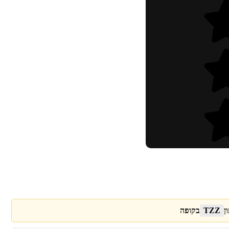
ן
TZZ
בקופה