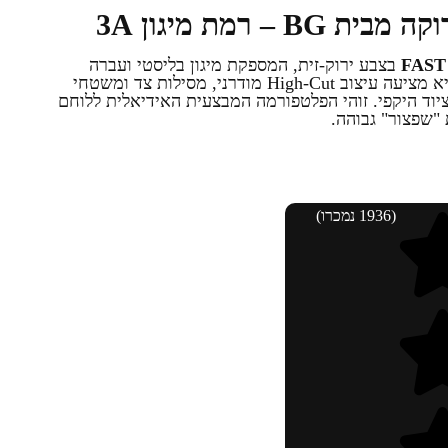
FAST
בצבע ירוק-זית, המספקת מיגון בליסטי ועברה
בהצלחה בדיקות בליסטיות מקיפות. היא מציעה עיצוב High-Cut מודרני, מסילות צד ומשטחי
ד היקפי. זוהי הפלטפורמה המבצעית האידיאלית ללוחם
 "שפצור" גבוהה.
(1936 נמכרו)