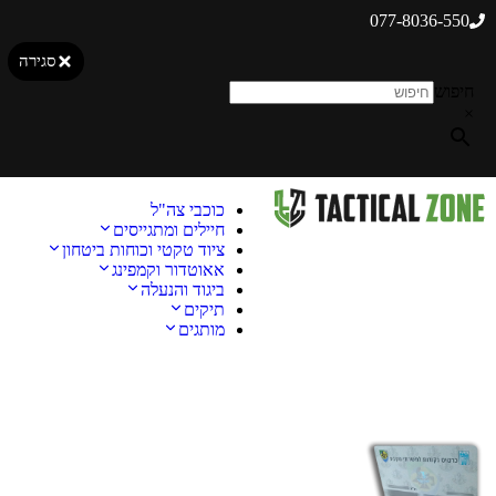
077-8036-550
סגירה
חיפוש
×
כוכבי צה"ל
חיילים ומתגייסים
ציוד טקטי וכוחות ביטחון
אאוטדור וקמפינג
ביגוד והנעלה
תיקים
מותגים