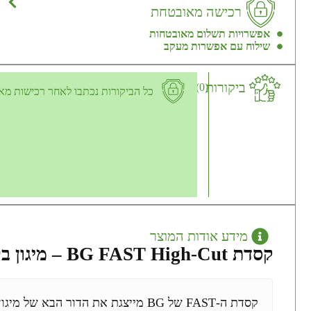
רכישה מאובטחת
אפשרויות תשלום מאובטחות
שילוח עם אפשרות מעקב
ביקורות
(0)
כל הביקורות נכתבו לאחר רכישות מא
מידע אודות המוצר
קסדת BG FAST High-Cut – מיגון בליסטי מודרני ומודולרי
קסדת ה-FAST של BG מייצגת את הדור 