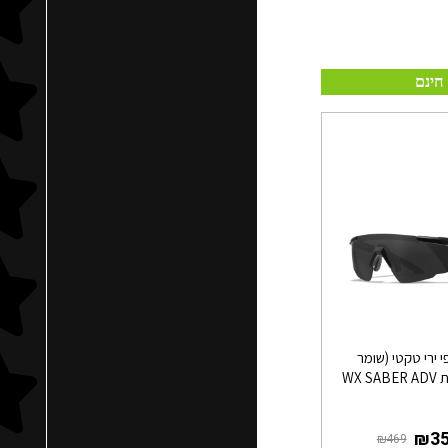
חינם
 ירי טקטי (שומר
WX S