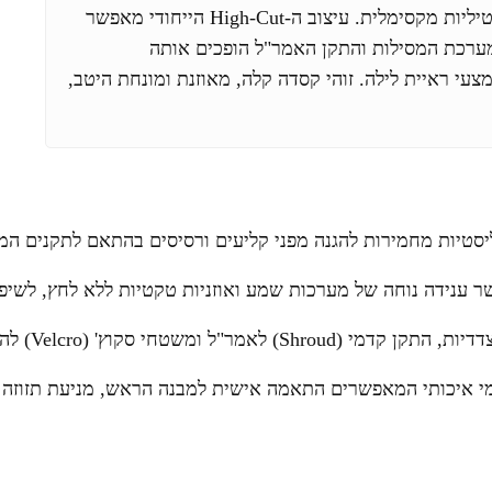
הדורשים שילוב של הגנה בליסטית מוכחת יחד עם ורסטיליות מקסימלית. עיצוב ה-High-Cut הייחודי מאפשר
מערכת המסילות והתקן האמר"ל הופכים אותה
י ראיית לילה. זוהי קסדה קלה, מאוזנת ומונחת היטב,
טיות מחמירות להגנה מפני קליעים ורסיסים בהתאם לתקנים המב
 ענידה נוחה של מערכות שמע ואוזניות טקטיות ללא לחץ, לשיפ
ימי איכותי המאפשרים התאמה אישית למבנה הראש, מניעת תזוזה ונ