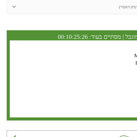
טיס האפור)
וגבל | מסתיים בעוד:
00:10:25:25