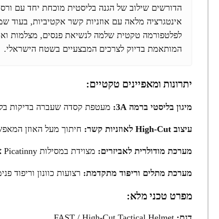
אינטגרציה מלאה עם אוזניות קשר אקטיביות, בעוד ש
לפלטפורמה טקטית שלמה לנשיאת פנסים, מצלמות ואמצע
המותאמת בדיוק לצרכים המבצעיים בשטח הישראלי.
יתרונות ומאפיינים טקטיים:
מיגון בליסטי ברמה 3A:
מעטפת קסדה שעברה בדיקות בליס
עיצוב High-Cut לאוזניות קשר:
חיתוך מעל האוזן המאפשר
מערכת מודולרית לאביזרים:
מצוידת במסילות Picatinny צדדיות, התקן קדמי (Shroud) לאמר"ל ומשטחי סקוץ' (Velcro) להתקנה מהירה של עזרים טקטיים ופאצ'ים.
מערכת מתלים וריפוד מתקדמת:
רצועות כוונון וריפוד פנ
מפרט טכני מלא:
דגם:
FAST / High-Cut Tactical Helmet