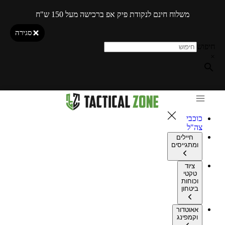
משלוח חינם לנקודת פיק אפ ברכישה מעל 150 ש"ח
סגירה
חיפוש
×
כוכבי
צה"ל
חיילים
ומתגייסים
ציוד
טקטי
וכוחות
ביטחון
אאוטדור
וקמפינג