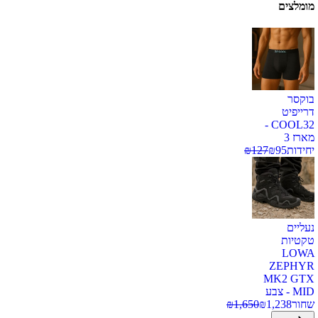
מומלצים
בוקסר
דרייפיט
COOL32 -
מארז 3
יחידות
95
₪
127
₪
נעליים
טקטיות
LOWA
ZEPHYR
MK2 GTX
MID - צבע
שחור
1,238
₪
1,650
₪