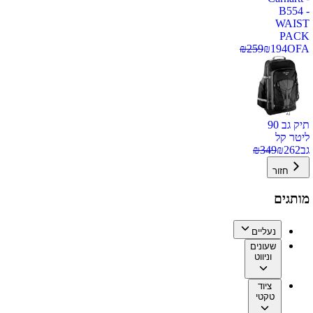
B554 -
WAIST
PACK
₪
259
₪
194
OFA
תיק גב 90
ליטר קל
גב
262
₪
349
₪
חזור
מותגים
נעליים
שעונים
וניווט
ציוד
טקטי