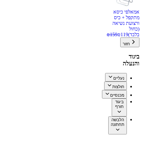
אמאלפי כיסא
מתקפל + כיס
ורצועת נשיאה
(כחול
בלבד)
119
₪
159
₪
חזור
ביגוד
והנעלה
נעליים
חולצות
מכנסיים
ביגוד
חורף
הלבשה
תחתונה