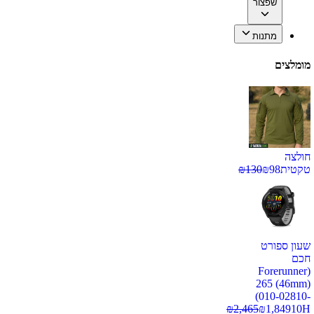
שפצור
מתנות
מומלצים
חולצה
טקטית
98
₪
130
₪
שעון ספורט
חכם
(Forerunner
265 (46mm)
(010-02810-
₪
2,465
₪
1,849
10H