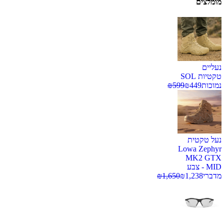
מומלצים
נעליים
טקטיות SOL
נמוכות
449
₪
599
₪
נעל טקטית
Lowa Zephyr
MK2 GTX
MID - צבע
מדברי
1,238
₪
1,650
₪