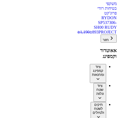
משקפי
בטיחות רודי
פרוג'קט
RYDON
SP537306-
SH00 RUDY
₪
1,190
₪
893
PROJECT
חזור
אאוטדור
וקמפינג
ציוד
קמפינג
ומחנאות
ציוד
שטח
ונלווה
תיקים
לשטח
ולטיולים