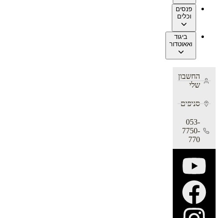
פנסים
וכלים
ביגוד
ואאוטדור
החשבון
שלי
סניפים
053-
7750-
770