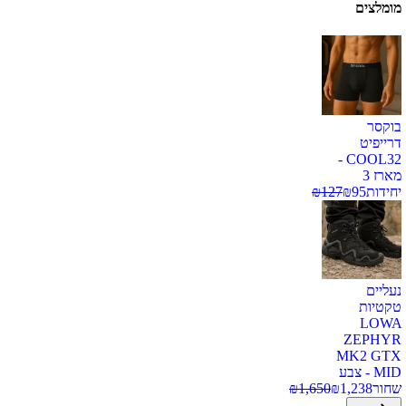
מומלצים
בוקסר
דרייפיט
COOL32 -
מארז 3
יחידות
95
₪
127
₪
נעליים
טקטיות
LOWA
ZEPHYR
MK2 GTX
MID - צבע
שחור
1,238
₪
1,650
₪