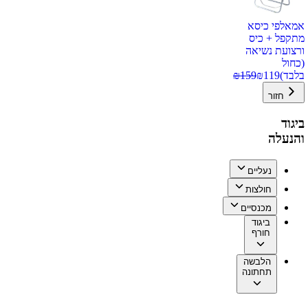
אמאלפי כיסא
מתקפל + כיס
ורצועת נשיאה
(כחול
בלבד)
119
₪
159
₪
חזור
ביגוד
והנעלה
נעליים
חולצות
מכנסיים
ביגוד
חורף
הלבשה
תחתונה