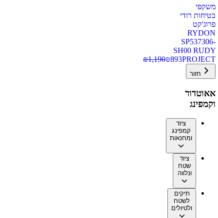
משקפי
בטיחות רודי
פרוג'קט
RYDON
SP537306-
SH00 RUDY
₪
1,190
₪
893
PROJECT
חזור
אאוטדור
וקמפינג
ציוד
קמפינג
ומחנאות
ציוד
שטח
ונלווה
תיקים
לשטח
ולטיולים