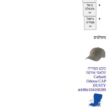
ביגוד
והנעלה
בישול
ושתייה
מומלצים
כובע מצחייה
קלאסי אודסה
Carhartt
Odessa CAP
DUSTY
₪
139
₪
104
100289