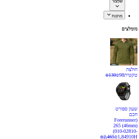
שפצור
מתנות
מומלצים
חולצה
טקטית
98
₪
130
₪
שעון ספורט
חכם
(Forerunner
265 (46mm)
(010-02810-
₪
2,465
₪
1,849
10H