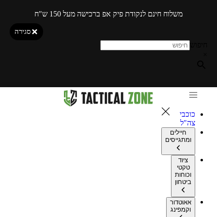
משלוח חינם לנקודת פיק אפ ברכישה מעל 150 ש"ח
סגירה
חיפוש
×
כוכבי
צה"ל
חיילים
ומתגייסים
ציוד
טקטי
וכוחות
ביטחון
אאוטדור
וקמפינג