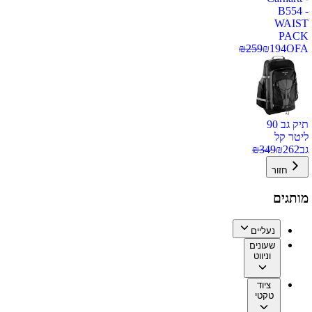
B554 -
WAIST
PACK
₪
259
₪
194
OFA
תיק גב 90
ליטר קל
גב
262
₪
349
₪
חזור
מותגים
נעליים
שעונים
וניווט
ציוד
טקטי