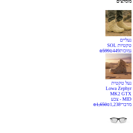
מומלצים
נעליים
טקטיות SOL
נמוכות
449
₪
599
₪
נעל טקטית
Lowa Zephyr
MK2 GTX
MID - צבע
מדברי
1,238
₪
1,650
₪