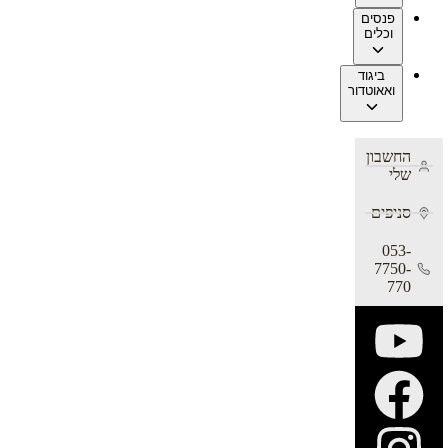
פנסים
וכלים
ביגוד
ואאוטדור
החשבון
שלי
סניפים
053-
7750-
770