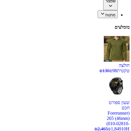
שפצור
מתנות
מומלצים
חולצה
טקטית
98
₪
130
₪
שעון ספורט
חכם
(Forerunner
265 (46mm)
(010-02810-
₪
2,465
₪
1,849
10H