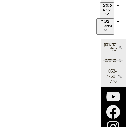
פנסים
וכלים
ביגוד
ואאוטדור
החשבון
שלי
סניפים
053-
7750-
770