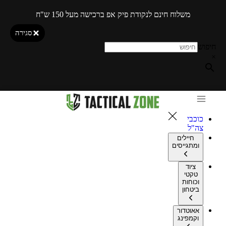
משלוח חינם לנקודת פיק אפ ברכישה מעל 150 ש"ח
סגירה
חיפוש
×
כוכבי
צה"ל
חיילים
ומתגייסים
ציוד
טקטי
וכוחות
ביטחון
אאוטדור
וקמפינג