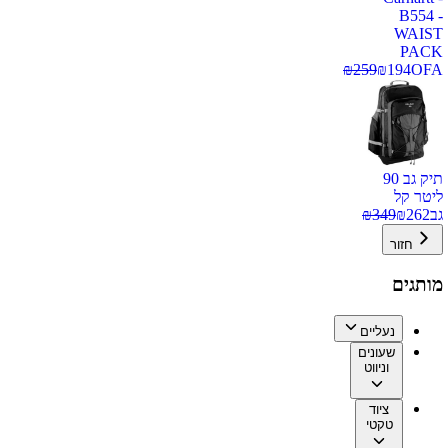
B554 -
WAIST
PACK
₪
259
₪
194
OFA
תיק גב 90
ליטר קל
גב
262
₪
349
₪
חזור
מותגים
נעליים
שעונים
וניווט
ציוד
טקטי