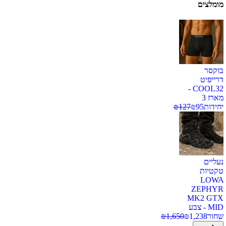
מומלצים
בוקסר
דרייפיט
COOL32 -
מארז 3
יחידות
95
₪
127
₪
נעליים
טקטיות
LOWA
ZEPHYR
MK2 GTX
MID - צבע
שחור
1,238
₪
1,650
₪