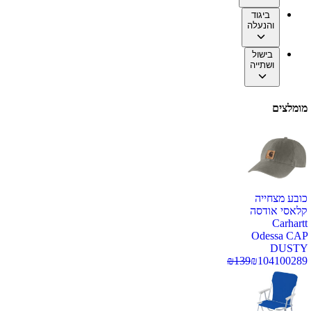
ביגוד
והנעלה
בישול
ושתייה
מומלצים
כובע מצחייה
קלאסי אודסה
Carhartt
Odessa CAP
DUSTY
₪
139
₪
104
100289