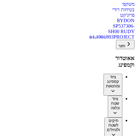
משקפי
בטיחות רודי
פרוג'קט
RYDON
SP537306-
SH00 RUDY
₪
1,190
₪
893
PROJECT
חזור
אאוטדור
וקמפינג
ציוד
קמפינג
ומחנאות
ציוד
שטח
ונלווה
תיקים
לשטח
ולטיולים