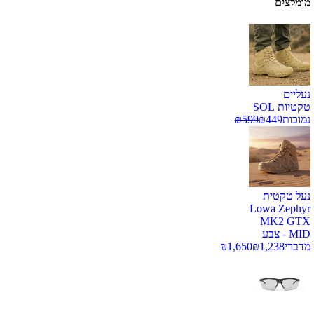
מומלצים
נעליים
טקטיות SOL
נמוכות
449
₪
599
₪
נעל טקטית
Lowa Zephyr
MK2 GTX
MID - צבע
מדברי
1,238
₪
1,650
₪