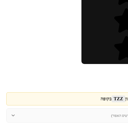
ן
TZZ
בקופה
טיס האפור)