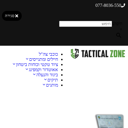
077-8036-550
סגירה
חיפוש
×
כוכבי צה"ל
חיילים ומתגייסים
ציוד טקטי וכוחות ביטחון
אאוטדור וקמפינג
ביגוד והנעלה
תיקים
מותגים