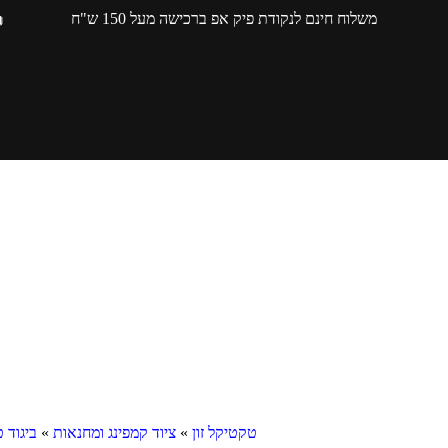
משלוח חינם לנקודת פיק אפ ברכישה מעל 150 ש"ח
טקטיקל זון
»
ציוד קמפינג ומחנאות
»
ביגוד ט