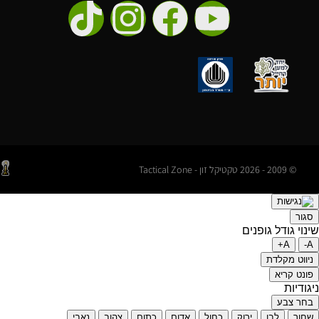
© 2009 - 2026 טקטיקל זון - Tactical Zone
סגור
שינוי גודל גופנים
A+
A-
ניווט מקלדת
פונט קריא
ניגודיות
בחר צבע
שחור
לבן
ירוק
כחול
אדום
כתום
צהוב
נאבי