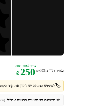
מחיר לאחר הנחה
250
מחיר תווית:
333
₪
₪
🏷️
למימוש ההנחה יש להזין את קוד הקופו
⭐
תשלום באמצעות כרטיס צה"ל
(הכר