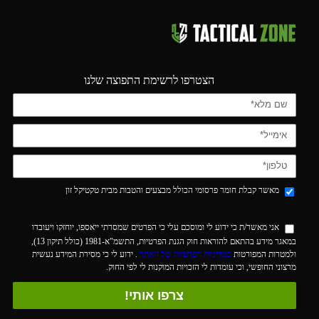
הצטרפו לרשימת התפוצה שלנו
מאשר קבלת חומר פרסומי הכולל מבצעים והטבות מבית טקטיקל זון
אני מאשר/ת כי ידוע לי ומוסכם עלי כי הפרטים שמסרתי ייאספו, יוחזקו ויעובדו
במאגר מידע בהתאם להוראות חוק הגנת הפרטיות, התשמ"א-1981 (כולל תיקון 13),
ולמטרות המפורטות
במדיניות הפרטיות של האתר
. ידוע לי כי מסירת המידע נעשית
מרצוני החופשי, וכי עומדות לי הזכויות המוקנות לי לפי החוק.
צרפו אותי!