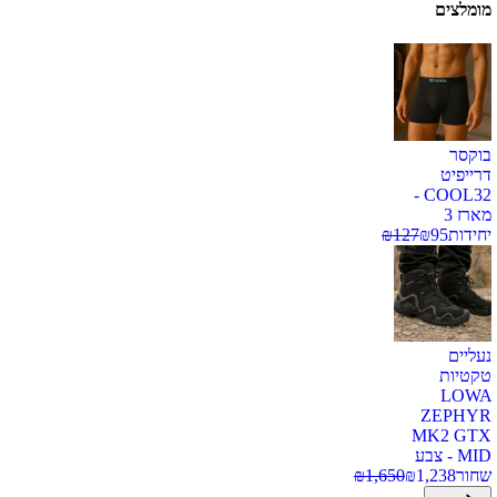
מומלצים
בוקסר
דרייפיט
COOL32 -
מארז 3
יחידות
95
₪
127
₪
נעליים
טקטיות
LOWA
ZEPHYR
MK2 GTX
MID - צבע
שחור
1,238
₪
1,650
₪