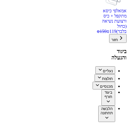
אמאלפי כיסא
מתקפל + כיס
ורצועת נשיאה
(כחול
בלבד)
119
₪
159
₪
חזור
ביגוד
והנעלה
נעליים
חולצות
מכנסיים
ביגוד
חורף
הלבשה
תחתונה