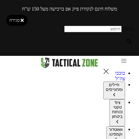
משלוח חינם לנקודת פיק אפ ברכישה מעל 150 ש"ח
סגירה
חיפוש
×
כוכבי
צה"ל
חיילים
ומתגייסים
ציוד
טקטי
וכוחות
ביטחון
אאוטדור
וקמפינג