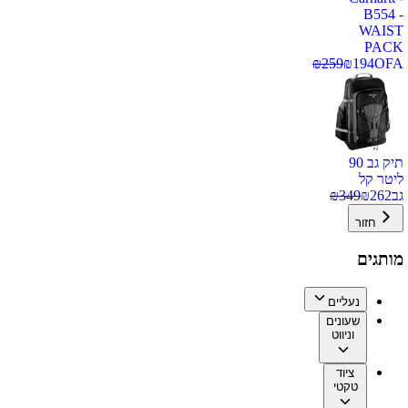
B554 -
WAIST
PACK
₪
259
₪
194
OFA
תיק גב 90
ליטר קל
גב
262
₪
349
₪
חזור
מותגים
נעליים
שעונים
וניווט
ציוד
טקטי