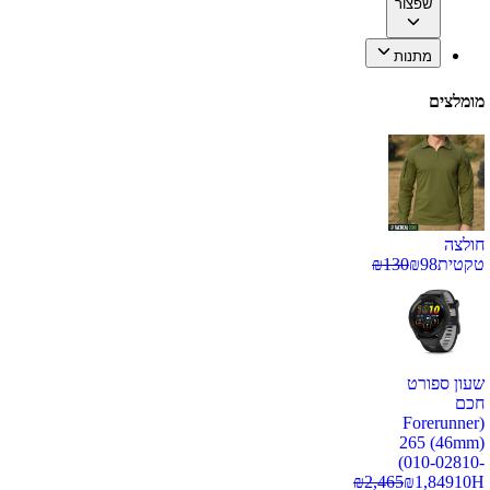
שפצור
מתנות
מומלצים
חולצה
טקטית
98
₪
130
₪
שעון ספורט
חכם
(Forerunner
265 (46mm)
(010-02810-
₪
2,465
₪
1,849
10H