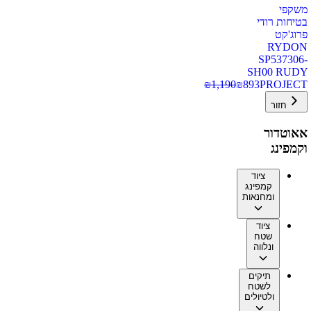
משקפי
בטיחות רודי
פרוג'קט
RYDON
SP537306-
SH00 RUDY
₪
1,190
₪
893
PROJECT
חזור
אאוטדור
וקמפינג
ציוד
קמפינג
ומחנאות
ציוד
שטח
ונלווה
תיקים
לשטח
ולטיולים