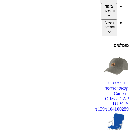
ביגוד
והנעלה
בישול
ושתייה
מומלצים
כובע מצחייה
קלאסי אודסה
Carhartt
Odessa CAP
DUSTY
₪
139
₪
104
100289