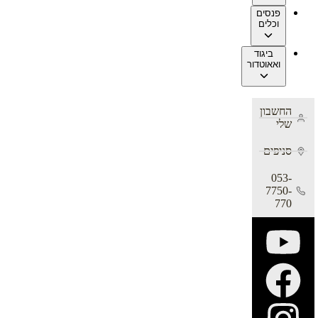
פנסים
וכלים
ביגוד
ואאוטדור
החשבון
שלי
סניפים
053-
7750-
770