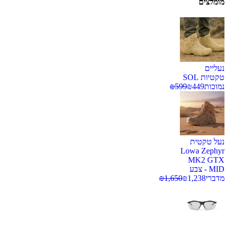
מומלצים
נעליים
טקטיות SOL
נמוכות
449
₪
599
₪
נעל טקטית
Lowa Zephyr
MK2 GTX
MID - צבע
מדברי
1,238
₪
1,650
₪