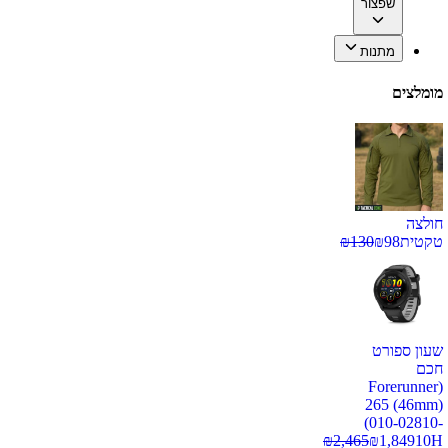
שפצור
מתנות
מומלצים
חולצה
טקטית
98
₪
130
₪
שעון ספורט
חכם
(Forerunner
265 (46mm)
(010-02810-
₪
2,465
₪
1,849
10H