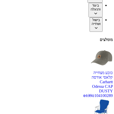
ביגוד
והנעלה
בישול
ושתייה
מומלצים
כובע מצחייה
קלאסי אודסה
Carhartt
Odessa CAP
DUSTY
₪
139
₪
104
100289