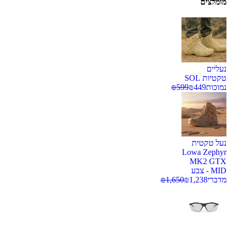
מומלצים
נעליים
טקטיות SOL
נמוכות
449
₪
599
₪
נעל טקטית
Lowa Zephyr
MK2 GTX
MID - צבע
מדברי
1,238
₪
1,650
₪