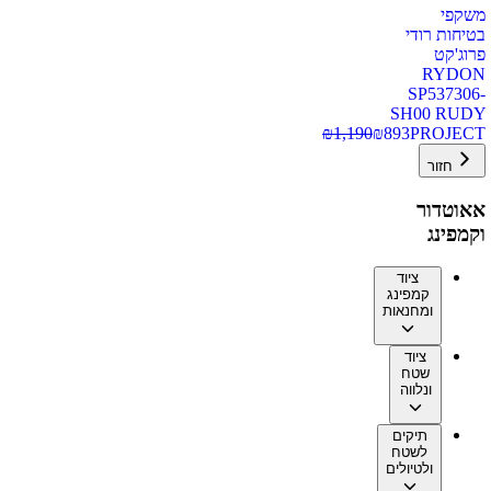
משקפי
בטיחות רודי
פרוג'קט
RYDON
SP537306-
SH00 RUDY
₪
1,190
₪
893
PROJECT
חזור
אאוטדור
וקמפינג
ציוד
קמפינג
ומחנאות
ציוד
שטח
ונלווה
תיקים
לשטח
ולטיולים