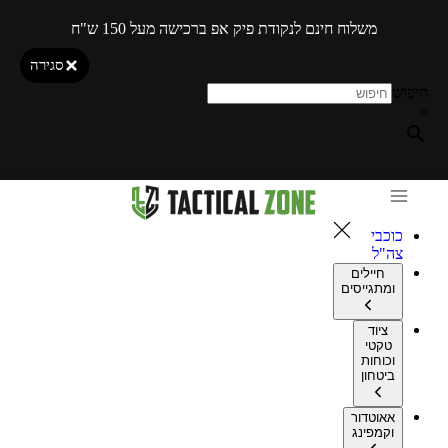
משלוח חינם לנקודת פיק אפ ברכישה מעל 150 ש"ח
סגירה
חיפוש
×
כוכבי
צה"ל
חיילים
ומתגייסים
ציוד
טקטי
וכוחות
ביטחון
אאוטדור
וקמפינג