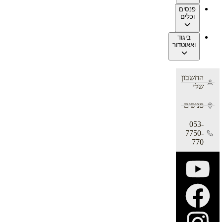
פנסים
וכלים
ביגוד
ואאוטדור
החשבון
שלי
סניפים
053-
7750-
770