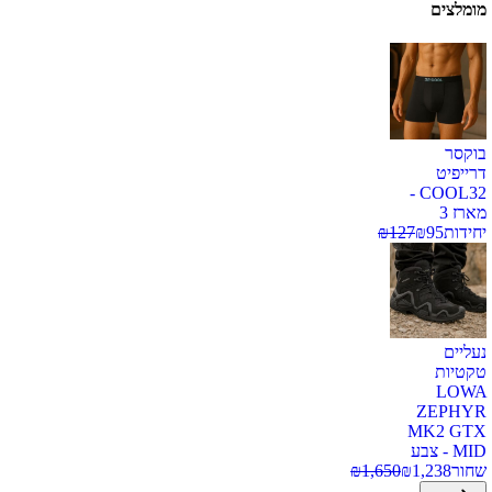
מומלצים
בוקסר
דרייפיט
COOL32 -
מארז 3
יחידות
95
₪
127
₪
נעליים
טקטיות
LOWA
ZEPHYR
MK2 GTX
MID - צבע
שחור
1,238
₪
1,650
₪