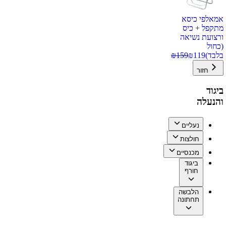
אמאלפי כיסא
מתקפל + כיס
ורצועת נשיאה
(כחול
בלבד)
119
₪
159
₪
חזור
ביגוד
והנעלה
נעליים
חולצות
מכנסיים
ביגוד
חורף
הלבשה
תחתונה