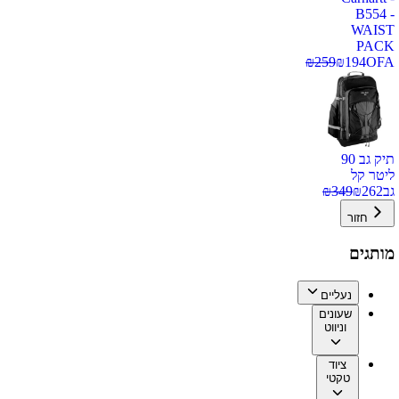
B554 -
WAIST
PACK
₪
259
₪
194
OFA
תיק גב 90
ליטר קל
גב
262
₪
349
₪
חזור
מותגים
נעליים
שעונים
וניווט
ציוד
טקטי