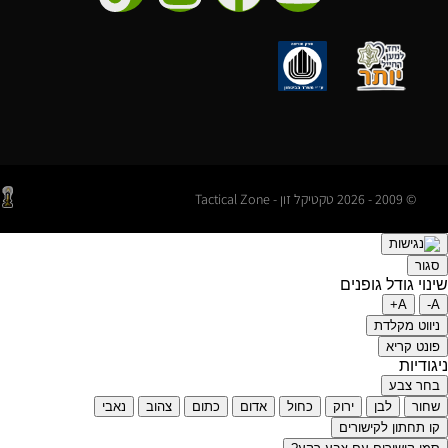
© 2009 - 2026 טקטיקל זון - Tactical Zone
סגור
שינוי גודל גופנים
A+
A-
ניווט מקלדת
פונט קריא
ניגודיות
בחר צבע
שחור
לבן
ירוק
כחול
אדום
כתום
צהוב
נאבי
קו תחתון לקישורים