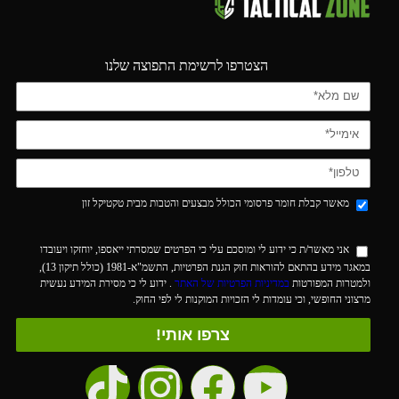
הצטרפו לרשימת התפוצה שלנו
מאשר קבלת חומר פרסומי הכולל מבצעים והטבות מבית טקטיקל זון
אני מאשר/ת כי ידוע לי ומוסכם עלי כי הפרטים שמסרתי ייאספו, יוחזקו ויעובדו
במאגר מידע בהתאם להוראות חוק הגנת הפרטיות, התשמ"א-1981 (כולל תיקון 13),
ולמטרות המפורטות
במדיניות הפרטיות של האתר
. ידוע לי כי מסירת המידע נעשית
מרצוני החופשי, וכי עומדות לי הזכויות המוקנות לי לפי החוק.
צרפו אותי!