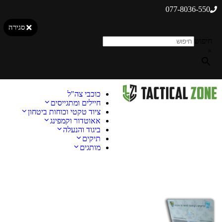
077-8036-550
סגירה
חיפוש
×
כוכבי צה"ל
חיילים ומתגייסים
ציוד טקטי וכוחות ביטחון
אאוטדור וקמפינג
ביגוד והנעלה
תיקים
מותגים