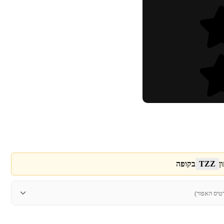
ן
TZZ
בקופה
טיס האפור)