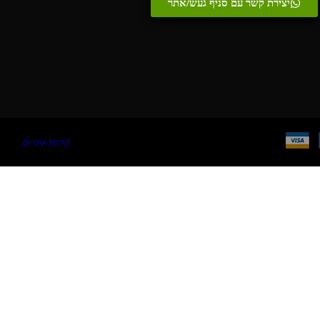
יצירת קשר עם סניף געש/אתר
קידום אתרים