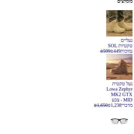
מומלצים
נעליים
טקטיות SOL
נמוכות
449
₪
599
₪
נעל טקטית
Lowa Zephyr
MK2 GTX
MID - צבע
מדברי
1,238
₪
1,650
₪