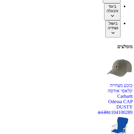
ביגוד
והנעלה
בישול
ושתייה
מומלצים
כובע מצחייה
קלאסי אודסה
Carhartt
Odessa CAP
DUSTY
₪
139
₪
104
100289