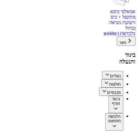
אמאלפי כיסא
מתקפל + כיס
ורצועת נשיאה
(כחול
בלבד)
119
₪
159
₪
חזור
ביגוד
והנעלה
נעליים
חולצות
מכנסיים
ביגוד
חורף
הלבשה
תחתונה