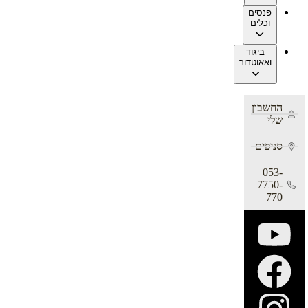
פנסים
וכלים
ביגוד
ואאוטדור
החשבון
שלי
סניפים
053-
7750-
770