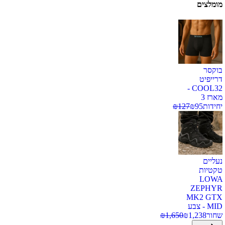
מומלצים
בוקסר
דרייפיט
COOL32 -
מארז 3
יחידות
95
₪
127
₪
נעליים
טקטיות
LOWA
ZEPHYR
MK2 GTX
MID - צבע
שחור
1,238
₪
1,650
₪