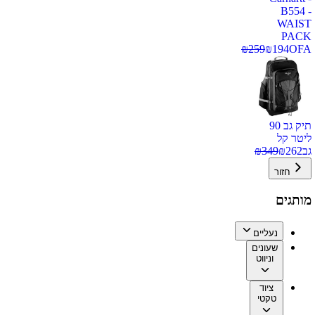
B554 -
WAIST
PACK
₪
259
₪
194
OFA
תיק גב 90
ליטר קל
גב
262
₪
349
₪
חזור
מותגים
נעליים
שעונים
וניווט
ציוד
טקטי