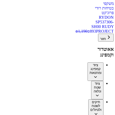
משקפי
בטיחות רודי
פרוג'קט
RYDON
SP537306-
SH00 RUDY
₪
1,190
₪
893
PROJECT
חזור
אאוטדור
וקמפינג
ציוד
קמפינג
ומחנאות
ציוד
שטח
ונלווה
תיקים
לשטח
ולטיולים