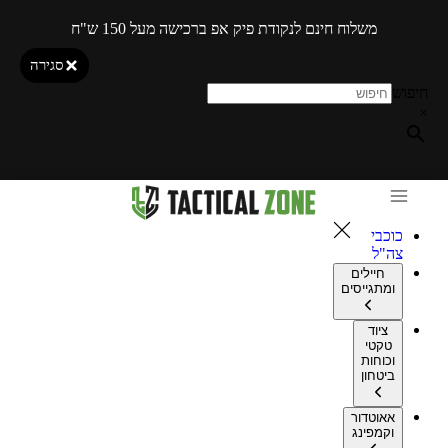
משלוח חינם לנקודת פיק אפ ברכישה מעל 150 ש"ח
סגירה
חיפוש
×
כוכבי
צה"ל
חיילים
ומתגייסים
ציוד
טקטי
וכוחות
ביטחון
אאוטדור
וקמפינג