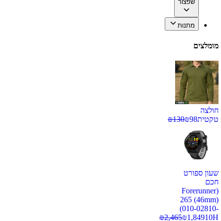
שפצור
מתנות
מומלצים
חולצה
טקטית
98
₪
130
₪
שעון ספורט
חכם
(Forerunner
265 (46mm)
(010-02810-
₪
2,465
₪
1,849
10H