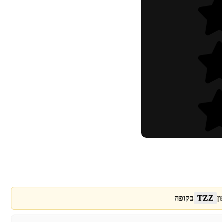
ן
TZZ
בקופה