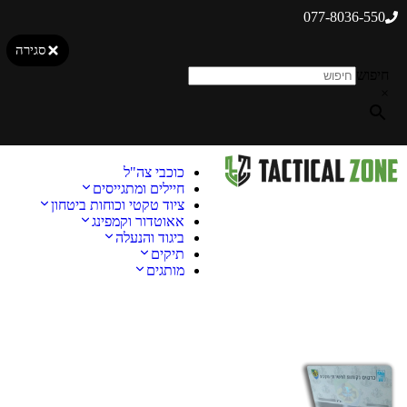
077-8036-550
סגירה
חיפוש
×
כוכבי צה"ל
חיילים ומתגייסים
ציוד טקטי וכוחות ביטחון
אאוטדור וקמפינג
ביגוד והנעלה
תיקים
מותגים