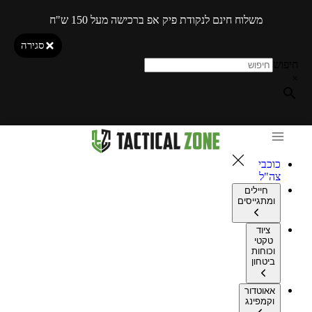
משלוח חינם לנקודת פיק אפ ברכישה מעל 150 ש"ח
סגירה
חיפוש
×
כוכבי
צה"ל
חיילים
ומתגייסים
ציוד
טקטי
וכוחות
ביטחון
אאוטדור
וקמפינג