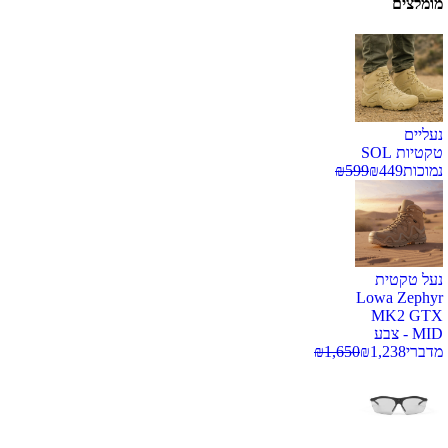
מומלצים
נעליים
טקטיות SOL
נמוכות
449
₪
599
₪
נעל טקטית
Lowa Zephyr
MK2 GTX
MID - צבע
מדברי
1,238
₪
1,650
₪