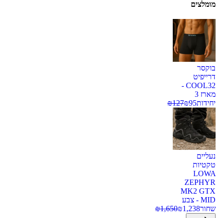
מומלצים
בוקסר
דרייפיט
COOL32 -
מארז 3
יחידות
95
₪
127
₪
נעליים
טקטיות
LOWA
ZEPHYR
MK2 GTX
MID - צבע
שחור
1,238
₪
1,650
₪