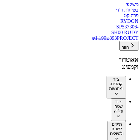
משקפי
בטיחות רודי
פרוג'קט
RYDON
SP537306-
SH00 RUDY
₪
1,190
₪
893
PROJECT
חזור
אאוטדור
וקמפינג
ציוד
קמפינג
ומחנאות
ציוד
שטח
ונלווה
תיקים
לשטח
ולטיולים