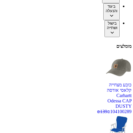
ביגוד
והנעלה
בישול
ושתייה
מומלצים
כובע מצחייה
קלאסי אודסה
Carhartt
Odessa CAP
DUSTY
₪
139
₪
104
100289