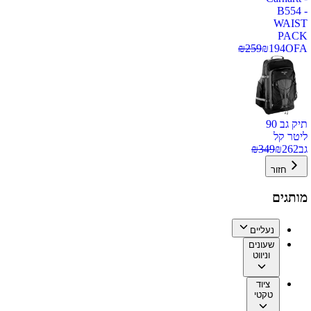
B554 -
WAIST
PACK
₪
259
₪
194
OFA
תיק גב 90
ליטר קל
גב
262
₪
349
₪
חזור
מותגים
נעליים
שעונים
וניווט
ציוד
טקטי