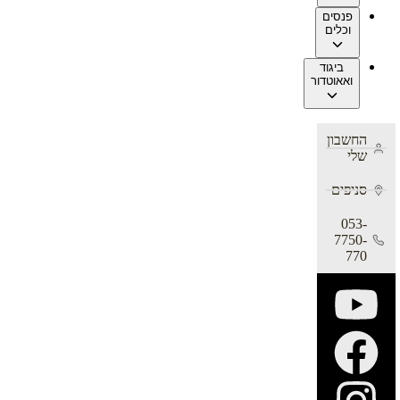
פנסים
וכלים
ביגוד
ואאוטדור
החשבון
שלי
סניפים
053-
7750-
770