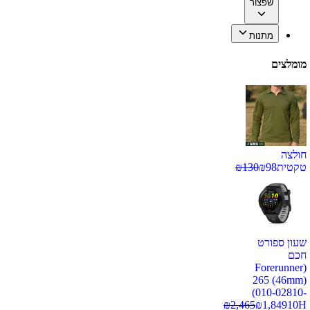
שפצור
מתנות
מומלצים
חולצה
טקטית
98
₪
130
₪
שעון ספורט
חכם
(Forerunner
265 (46mm)
(010-02810-
₪
2,465
₪
1,849
10H