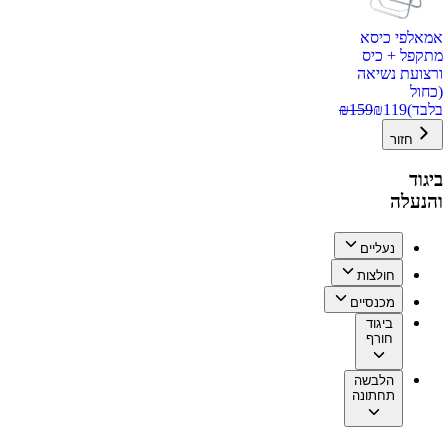
אמאלפי כיסא
מתקפל + כיס
ורצועת נשיאה
(כחול
בלבד)
119
₪
159
₪
חזור
ביגוד
והנעלה
נעליים
חולצות
מכנסיים
ביגוד
חורף
הלבשה
תחתונה