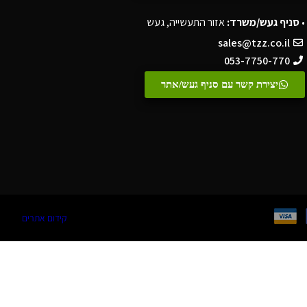
•
סניף געש/משרד:
אזור התעשייה, געש
sales@tzz.co.il
053-7750-770
יצירת קשר עם סניף געש/אתר
קידום אתרים