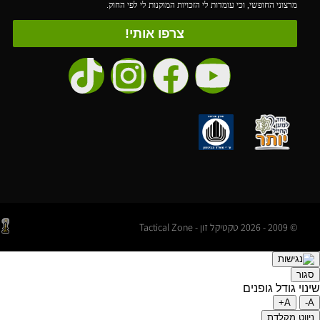
מרצוני החופשי, וכי עומדות לי הזכויות המוקנות לי לפי החוק.
צרפו אותי!
© 2009 - 2026 טקטיקל זון - Tactical Zone
סגור
שינוי גודל גופנים
A+
A-
ניווט מקלדת