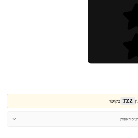
ן
TZZ
בקופה
טיס האפור)