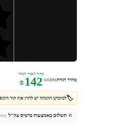
מחיר לאחר הנחה
142
מחיר תווית:
189
₪
₪
🏷️
למימוש ההנחה יש להזין את קוד הקופו
⭐
תשלום באמצעות כרטיס צה"ל
(הכר