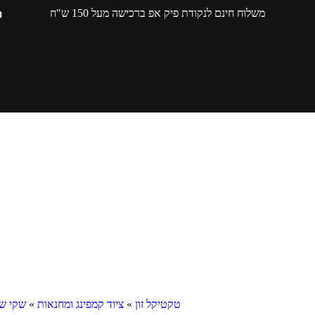
משלוח חינם לנקודת פיק אפ ברכישה מעל 150 ש"ח
טקטיקל זון
»
ציוד קמפינג ומחנאות
»
שקי שי