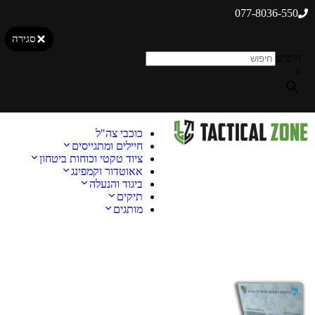
077-8036-550
סגירה
חיפוש
×
כוכבי צה"ל
חיילים ומתגייסים
ציוד טקטי וכוחות ביטחון
אאוטדור וקמפינג
ביגוד והנעלה
תיקים
מותגים