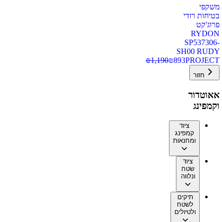
משקפי
בטיחות רודי
פרוג'קט
RYDON
SP537306-
SH00 RUDY
₪
1,190
₪
893
PROJECT
חזור
אאוטדור
וקמפינג
ציוד
קמפינג
ומחנאות
ציוד
שטח
ונלווה
תיקים
לשטח
ולטיולים