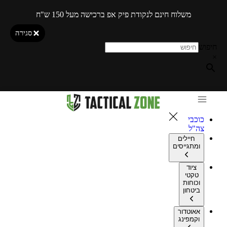
משלוח חינם לנקודת פיק אפ ברכישה מעל 150 ש"ח
סגירה
חיפוש
×
כוכבי
צה"ל
חיילים
ומתגייסים
ציוד
טקטי
וכוחות
ביטחון
אאוטדור
וקמפינג