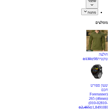
שפצור
מתנות
מומלצים
חולצה
טקטית
98
₪
130
₪
שעון ספורט
חכם
(Forerunner
265 (46mm)
(010-02810-
₪
2,465
₪
1,849
10H