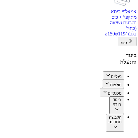
אמאלפי כיסא
מתקפל + כיס
ורצועת נשיאה
(כחול
בלבד)
119
₪
159
₪
חזור
ביגוד
והנעלה
נעליים
חולצות
מכנסיים
ביגוד
חורף
הלבשה
תחתונה