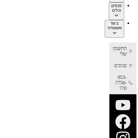
פנסים
וכלים
ביגוד
ואאוטדור
החשבון
שלי
סניפים
053-
7750-
770