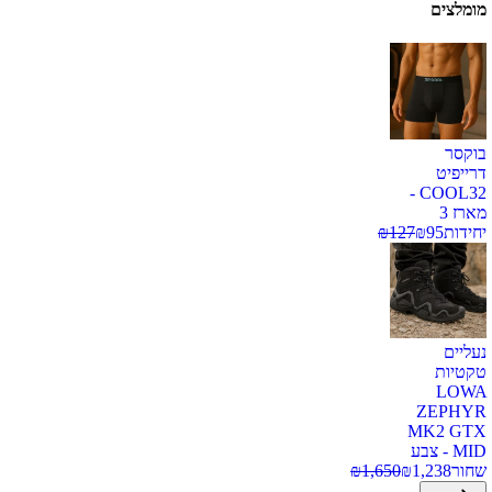
מומלצים
בוקסר
דרייפיט
COOL32 -
מארז 3
יחידות
95
₪
127
₪
נעליים
טקטיות
LOWA
ZEPHYR
MK2 GTX
MID - צבע
שחור
1,238
₪
1,650
₪