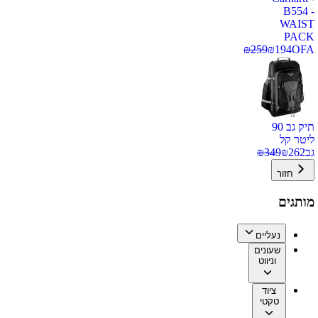
B554 -
WAIST
PACK
₪
259
₪
194
OFA
תיק גב 90
ליטר קל
גב
262
₪
349
₪
חזור
מותגים
נעליים
שעונים
וניווט
ציוד
טקטי