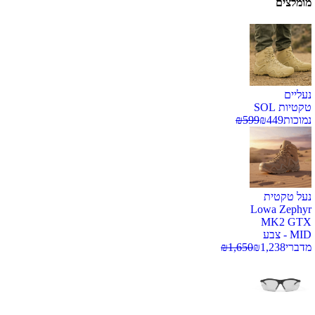
מומלצים
נעליים
טקטיות SOL
נמוכות
449
₪
599
₪
נעל טקטית
Lowa Zephyr
MK2 GTX
MID - צבע
מדברי
1,238
₪
1,650
₪