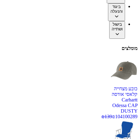
ביגוד
והנעלה
בישול
ושתייה
מומלצים
כובע מצחייה
קלאסי אודסה
Carhartt
Odessa CAP
DUSTY
₪
139
₪
104
100289