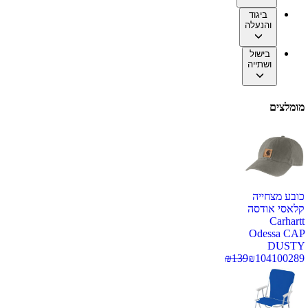
ביגוד
והנעלה
בישול
ושתייה
מומלצים
כובע מצחייה
קלאסי אודסה
Carhartt
Odessa CAP
DUSTY
₪
139
₪
104
100289