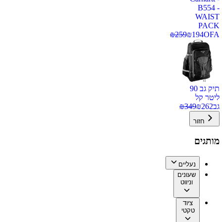
B554 -
WAIST
PACK
₪
259
₪
194
OFA
תיק גב 90
ליטר קל
גב
262
₪
349
₪
חזור
מותגים
נעליים
שעונים
וניווט
ציוד
טקטי