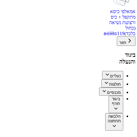
אמאלפי כיסא
מתקפל + כיס
ורצועת נשיאה
(כחול
בלבד)
119
₪
159
₪
חזור
ביגוד
והנעלה
נעליים
חולצות
מכנסיים
ביגוד
חורף
הלבשה
תחתונה