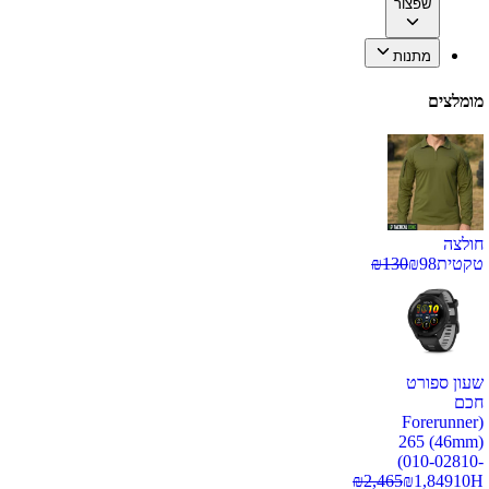
שפצור
מתנות
מומלצים
חולצה
טקטית
98
₪
130
₪
שעון ספורט
חכם
(Forerunner
265 (46mm)
(010-02810-
₪
2,465
₪
1,849
10H