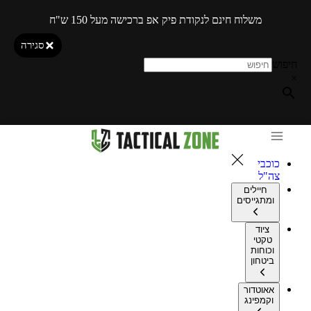
משלוח חינם לנקודת פיק אפ ברכישה מעל 150 ש"ח
סגירה
חיפוש
×
כוכבי
צה"ל
חיילים
ומתגייסים
ציוד
טקטי
וכוחות
ביטחון
אאוטדור
וקמפינג