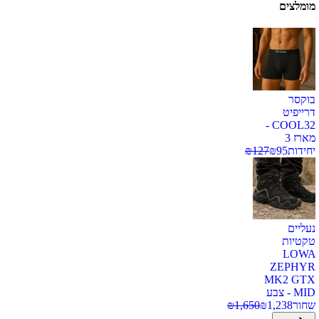
מומלצים
בוקסר
דרייפיט
COOL32 -
מארז 3
יחידות
95
₪
127
₪
נעליים
טקטיות
LOWA
ZEPHYR
MK2 GTX
MID - צבע
שחור
1,238
₪
1,650
₪