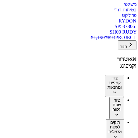
משקפי
בטיחות רודי
פרוג'קט
RYDON
SP537306-
SH00 RUDY
₪
1,190
₪
893
PROJECT
חזור
אאוטדור
וקמפינג
ציוד
קמפינג
ומחנאות
ציוד
שטח
ונלווה
תיקים
לשטח
ולטיולים