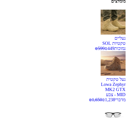
מומלצים
נעליים
טקטיות SOL
נמוכות
449
₪
599
₪
נעל טקטית
Lowa Zephyr
MK2 GTX
MID - צבע
מדברי
1,238
₪
1,650
₪