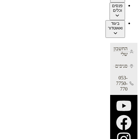
פנסים
וכלים
ביגוד
ואאוטדור
החשבון
שלי
סניפים
053-
7750-
770