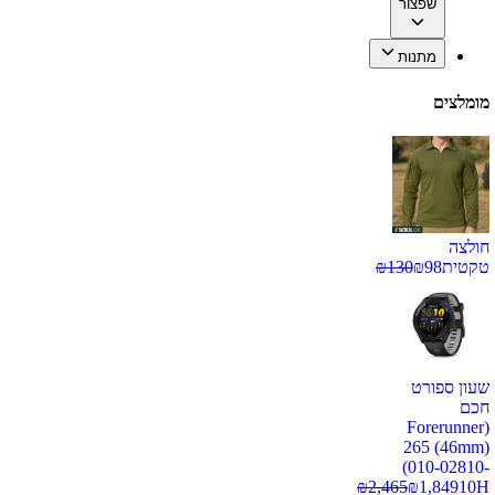
שפצור
מתנות
מומלצים
חולצה
טקטית
98
₪
130
₪
שעון ספורט
חכם
(Forerunner
265 (46mm)
(010-02810-
₪
2,465
₪
1,849
10H