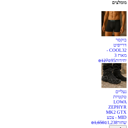
מומלצים
בוקסר
דרייפיט
COOL32 -
מארז 3
יחידות
95
₪
127
₪
נעליים
טקטיות
LOWA
ZEPHYR
MK2 GTX
MID - צבע
שחור
1,238
₪
1,650
₪