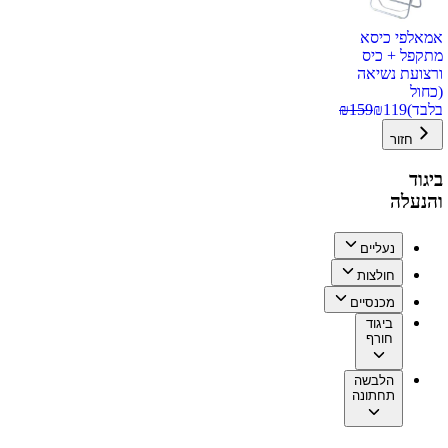
אמאלפי כיסא
מתקפל + כיס
ורצועת נשיאה
(כחול
בלבד)
119
₪
159
₪
חזור
ביגוד
והנעלה
נעליים
חולצות
מכנסיים
ביגוד
חורף
הלבשה
תחתונה