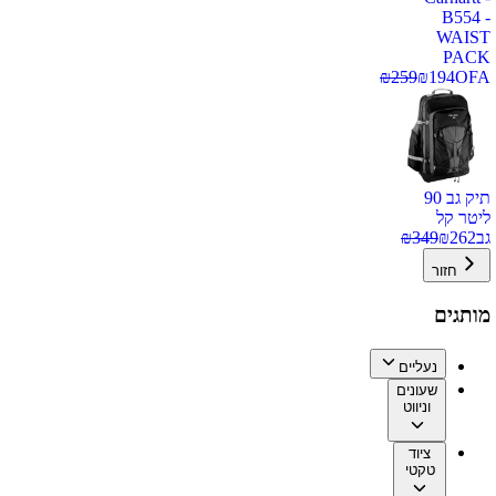
B554 -
WAIST
PACK
₪
259
₪
194
OFA
תיק גב 90
ליטר קל
גב
262
₪
349
₪
חזור
מותגים
נעליים
שעונים
וניווט
ציוד
טקטי