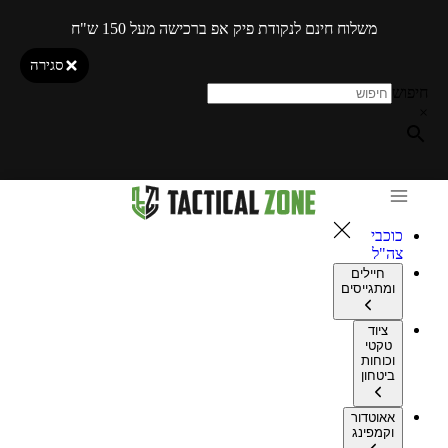
משלוח חינם לנקודת פיק אפ ברכישה מעל 150 ש"ח
סגירה
חיפוש
×
כוכבי
צה"ל
חיילים
ומתגייסים
ציוד
טקטי
וכוחות
ביטחון
אאוטדור
וקמפינג