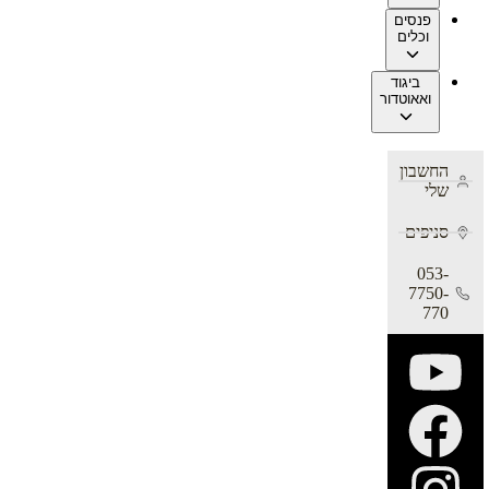
פנסים
וכלים
ביגוד
ואאוטדור
החשבון
שלי
סניפים
053-
7750-
770