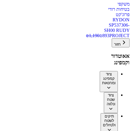
משקפי
בטיחות רודי
פרוג'קט
RYDON
SP537306-
SH00 RUDY
₪
1,190
₪
893
PROJECT
חזור
אאוטדור
וקמפינג
ציוד
קמפינג
ומחנאות
ציוד
שטח
ונלווה
תיקים
לשטח
ולטיולים