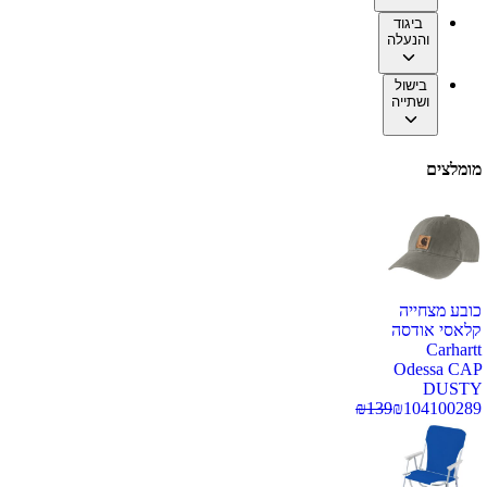
ביגוד
והנעלה
בישול
ושתייה
מומלצים
כובע מצחייה
קלאסי אודסה
Carhartt
Odessa CAP
DUSTY
₪
139
₪
104
100289