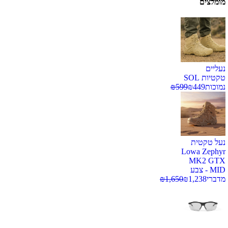
מומלצים
נעליים
טקטיות SOL
נמוכות
449
₪
599
₪
נעל טקטית
Lowa Zephyr
MK2 GTX
MID - צבע
מדברי
1,238
₪
1,650
₪