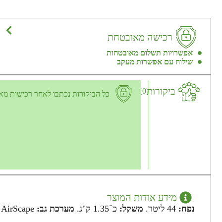
רכישה מאובטחת
אפשרויות תשלום מאובטחות
שילוח עם אפשרות מעקב
ביקורות
(0)
כל הביקורות נכתבו לאחר רכישות מא
מידע אודות המוצר
נפח:
44 ליטר.
משקל:
כ־1.35 ק"ג.
מערכת גב:
AirScape גב קצפי מאוורר עם כיוונון גובה (Sliding Yoke).