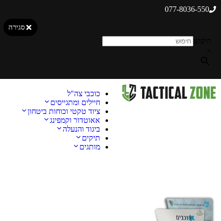
077-8036-550
סגירה
חיפוש
×
כוכבי צה"ל
חיילים ומתגייסים
ציוד טקטי וכוחות ביטחון
אאוטדור וקמפינג
ביגוד והנעלה
תיקים
מותגים