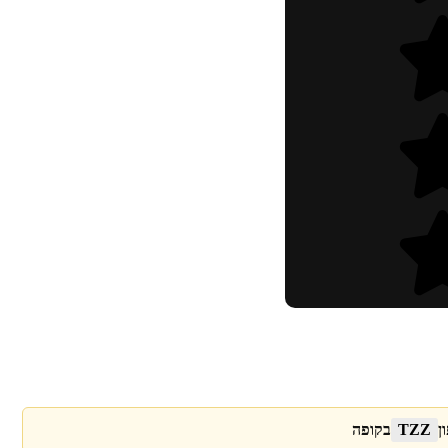
ן
TZZ
בקופה