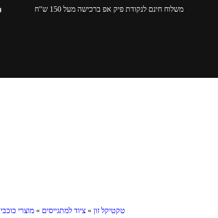
משלוח חינם לנקודת פיק אפ ברכישה מעל 150 ש"ח
טקטיקל זון
»
ציוד למתגייסים
»
מוצרי כוכבי