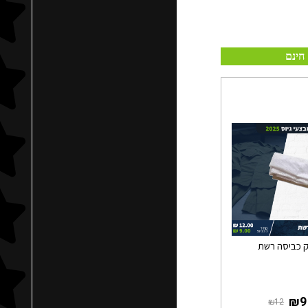
חינם
 כביסה רשת