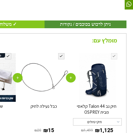
ניתן לרכוש בכוכבים / נקודות
✓ משלוח 
מומלץ עם:
+
+
תיק גב Talon 44 קלאסי
כבל נעילה לתיק
שק
מבית OSPREY
תיקי טיולים