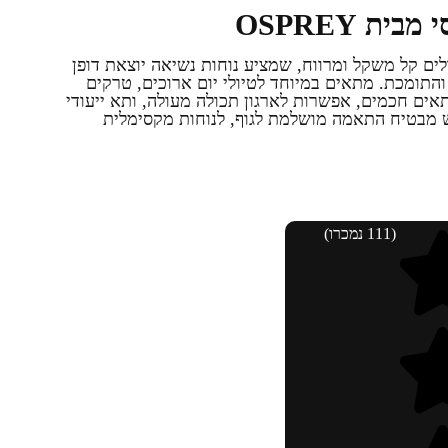
מיל יום וטיולים קל משקל ומרווח, שמציע נוחות נשיאה יוצאת דופן
AirScap המאווררת והתומכת. מתאים במיוחד לטיולי יום ארוכים, טרקים
אים חכמים, אפשרות לארגון תכולה מעולה, ותא ייעודי
ש מבטיח התאמה מושלמת לגוף, לנוחות מקסימלית
(111 נמכרו)