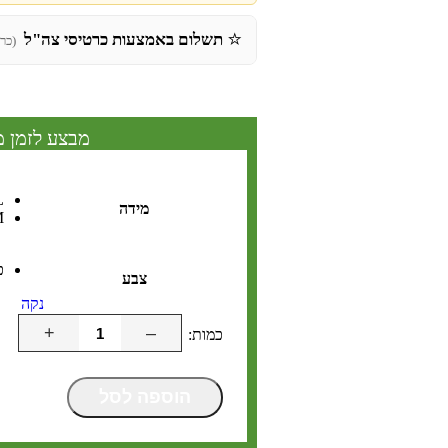
⭐
תשלום באמצעות כרטיסי צה"ל
(כר
מבצע לזמן מ
L
מידה
M
כ
צבע
נקה
+
–
הוספה לסל