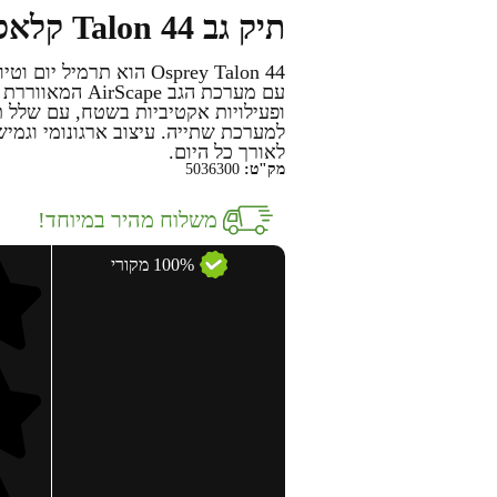
תיק גב Talon 44 קלאסי מבית OSPREY
Osprey Talon 44 הוא תר
עם מערכת הגב e
ופעילויות אקטיביות בשטח, עם שלל ת
למערכת שתייה. עיצוב ארגונומי וגמי
לאורך כל היום.
מק"ט:
5036300
משלוח מהיר במיוחד!
100% מקורי