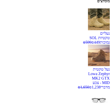
מומלצים
נעליים
טקטיות SOL
נמוכות
449
₪
599
₪
נעל טקטית
Lowa Zephyr
MK2 GTX
MID - צבע
מדברי
1,238
₪
1,650
₪