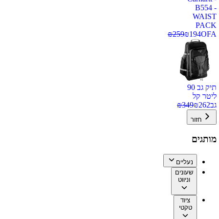
B554 -
WAIST
PACK
₪
259
₪
194
OFA
תיק גב 90
ליטר קל
גב
262
₪
349
₪
חזור
מותגים
נעליים
שעונים
וניווט
ציוד
טקטי