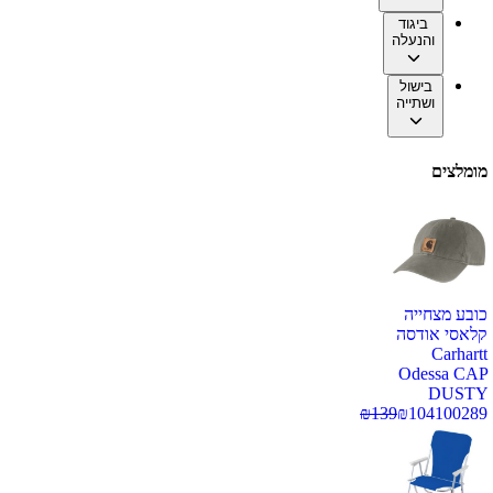
ביגוד
והנעלה
בישול
ושתייה
מומלצים
כובע מצחייה
קלאסי אודסה
Carhartt
Odessa CAP
DUSTY
₪
139
₪
104
100289