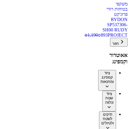
משקפי
בטיחות רודי
פרוג'קט
RYDON
SP537306-
SH00 RUDY
₪
1,190
₪
893
PROJECT
חזור
אאוטדור
וקמפינג
ציוד
קמפינג
ומחנאות
ציוד
שטח
ונלווה
תיקים
לשטח
ולטיולים