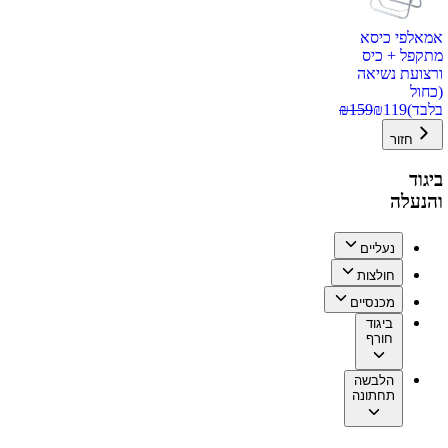
אמאלפי כיסא
מתקפל + כיס
ורצועת נשיאה
(כחול
בלבד)
119
₪
159
₪
חזור
ביגוד
והנעלה
נעליים
חולצות
מכנסיים
ביגוד
חורף
הלבשה
תחתונה