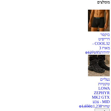
מומלצים
בוקסר
דרייפיט
COOL32 -
מארז 3
יחידות
95
₪
127
₪
נעליים
טקטיות
LOWA
ZEPHYR
MK2 GTX
MID - צבע
שחור
1,238
₪
1,650
₪