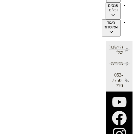
פנסים
וכלים
ביגוד
ואאוטדור
החשבון
שלי
סניפים
053-
7750-
770