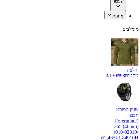
שפצור
מתנות
מומלצים
חולצה
טקטית
98
₪
130
₪
שעון ספורט
חכם
(Forerunner
265 (46mm)
(010-02810-
₪
2,465
₪
1,849
10H