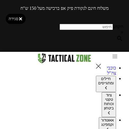
משלוח חינם לנקודת פיק אפ ברכישה מעל 150 ש"ח
סגירה
חיפוש
×
כוכבי
צה"ל
חיילים
ומתגייסים
ציוד
טקטי
וכוחות
ביטחון
אאוטדור
וקמפינג