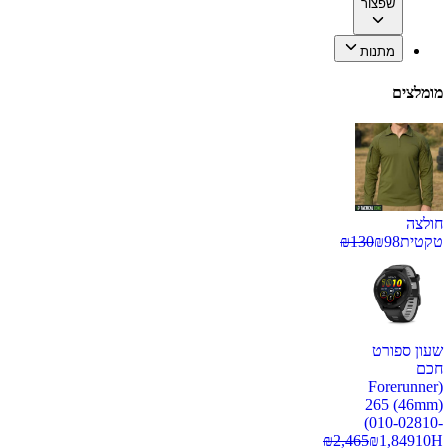
שפצור
מתנות
מומלצים
חולצה
טקטית
98
₪
130
₪
שעון ספורט
חכם
(Forerunner
265 (46mm)
(010-02810-
₪
2,465
₪
1,849
10H