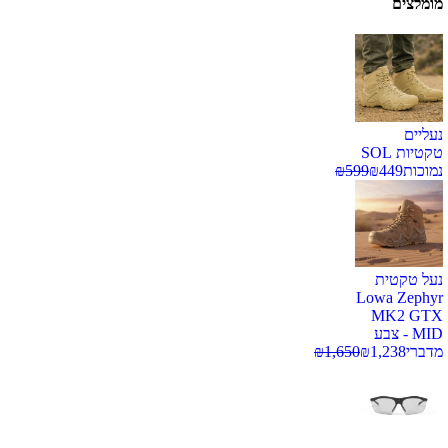
מומלצים
נעליים
טקטיות SOL
נמוכות
449
₪
599
₪
נעל טקטית
Lowa Zephyr
MK2 GTX
MID - צבע
מדברי
1,238
₪
1,650
₪