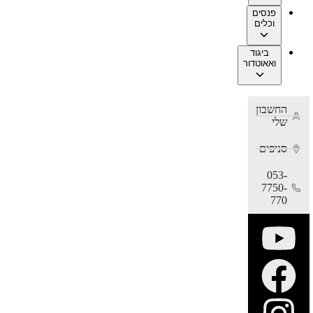
פנסים
וכלים
ביגוד
ואאוטדור
החשבון
שלי
סניפים
053-
7750-
770