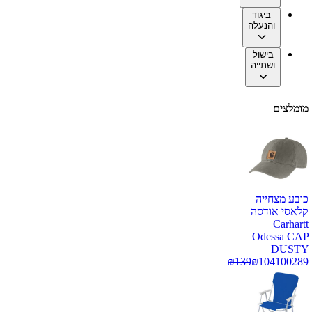
ביגוד
והנעלה
בישול
ושתייה
מומלצים
כובע מצחייה
קלאסי אודסה
Carhartt
Odessa CAP
DUSTY
₪
139
₪
104
100289