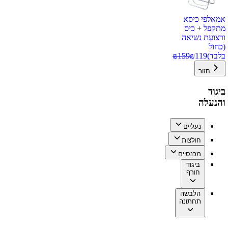
אמאלפי כיסא
מתקפל + כיס
ורצועת נשיאה
(כחול
בלבד)
119
₪
159
₪
חזור
ביגוד
והנעלה
נעליים
חולצות
מכנסיים
ביגוד
חורף
הלבשה
תחתונה