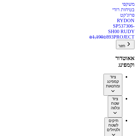
משקפי
בטיחות רודי
פרוג'קט
RYDON
SP537306-
SH00 RUDY
₪
1,190
₪
893
PROJECT
חזור
אאוטדור
וקמפינג
ציוד
קמפינג
ומחנאות
ציוד
שטח
ונלווה
תיקים
לשטח
ולטיולים