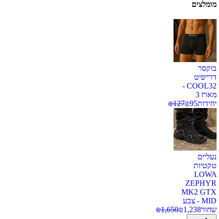
מומלצים
בוקסר
דרייפיט
COOL32 -
מארז 3
יחידות
95
₪
127
₪
נעליים
טקטיות
LOWA
ZEPHYR
MK2 GTX
MID - צבע
שחור
1,238
₪
1,650
₪