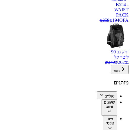
B554 -
WAIST
PACK
₪
259
₪
194
OFA
תיק גב 90
ליטר קל
גב
262
₪
349
₪
חזור
מותגים
נעליים
שעונים
וניווט
ציוד
טקטי