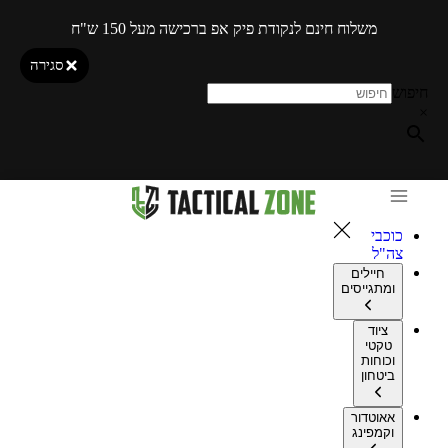
משלוח חינם לנקודת פיק אפ ברכישה מעל 150 ש"ח
סגירה
חיפוש
×
כוכבי
צה"ל
חיילים
ומתגייסים
ציוד
טקטי
וכוחות
ביטחון
אאוטדור
וקמפינג