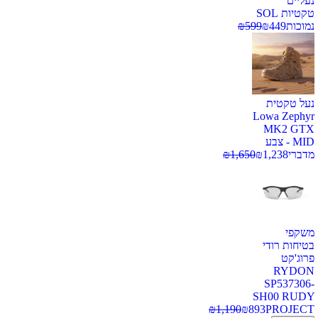
נעליים
טקטיות SOL
נמוכות
449
₪
599
₪
נעל טקטית
Lowa Zephyr
MK2 GTX
MID - צבע
מדברי
1,238
₪
1,650
₪
משקפי
בטיחות רודי
פרוג'קט
RYDON
SP537306-
SH00 RUDY
₪
1,190
₪
893
PROJECT