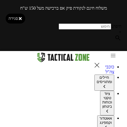
משלוח חינם לנקודת פיק אפ ברכישה מעל 150 ש"ח
סגירה
חיפוש
×
כוכבי
צה"ל
חיילים
ומתגייסים
ציוד
טקטי
וכוחות
ביטחון
אאוטדור
וקמפינג