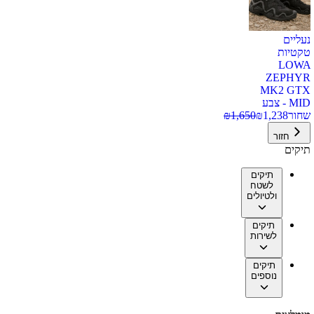
נעליים
טקטיות
LOWA
ZEPHYR
MK2 GTX
MID - צבע
שחור
1,238
₪
1,650
₪
חזור
תיקים
תיקים
לשטח
ולטיולים
תיקים
לשירות
תיקים
נוספים