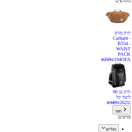
מומלצים
תיק מותן
Carhartt -
B554 -
WAIST
PACK
₪
259
₪
194
OFA
תיק גב 90
ליטר קל
גב
262
₪
349
₪
חזור
מותגים
נעליים