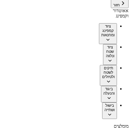
חזור
אאוטדור
וקמפינג
ציוד
קמפינג
ומחנאות
ציוד
שטח
ונלווה
תיקים
לשטח
ולטיולים
ביגוד
והנעלה
בישול
ושתייה
מומלצים