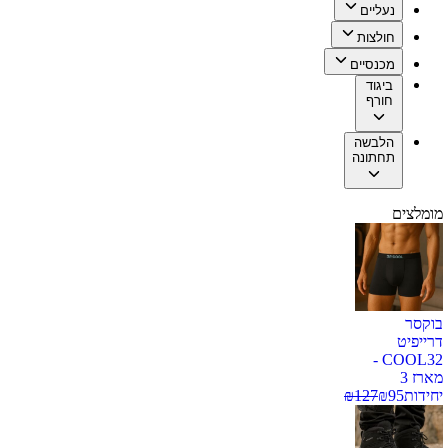
נעליים
חולצות
מכנסיים
ביגוד
חורף
הלבשה
תחתונה
מומלצים
בוקסר
דרייפיט
COOL32 -
מארז 3
יחידות
95
₪
127
₪