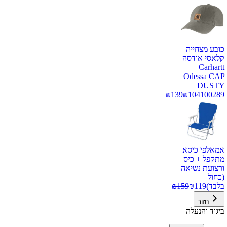
כובע מצחייה
קלאסי אודסה
Carhartt
Odessa CAP
DUSTY
₪
139
₪
104
100289
אמאלפי כיסא
מתקפל + כיס
ורצועת נשיאה
(כחול
בלבד)
119
₪
159
₪
חזור
ביגוד והנעלה