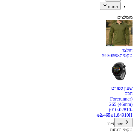
מתנות
מומלצים
חולצה
טקטית
98
₪
130
₪
שעון ספורט
חכם
(Forerunner
265 (46mm)
(010-02810-
₪
2,465
₪
1,849
10H
ציוד
חזור
טקטי וכוחות