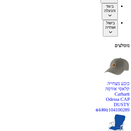
ביגוד
והנעלה
בישול
ושתייה
מומלצים
כובע מצחייה
קלאסי אודסה
Carhartt
Odessa CAP
DUSTY
₪
139
₪
104
100289