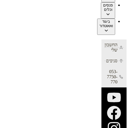
פנסים
וכלים
ביגוד
ואאוטדור
החשבון
שלי
סניפים
053-
7750-
770