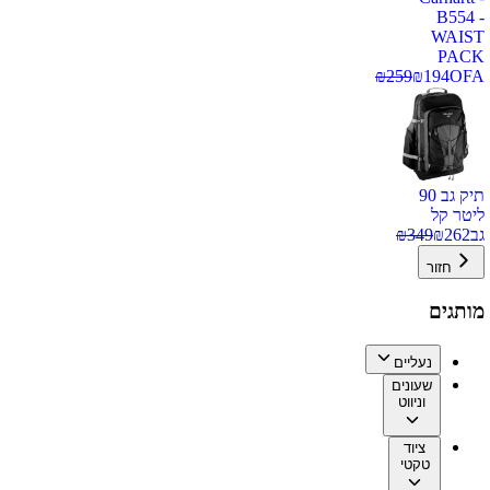
B554 -
WAIST
PACK
₪
259
₪
194
OFA
תיק גב 90
ליטר קל
גב
262
₪
349
₪
חזור
מותגים
נעליים
שעונים
וניווט
ציוד
טקטי