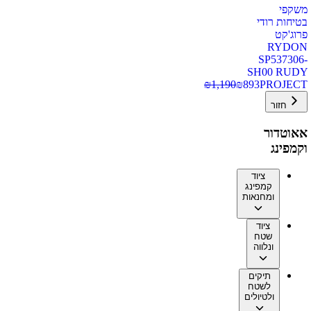
משקפי
בטיחות רודי
פרוג'קט
RYDON
SP537306-
SH00 RUDY
₪
1,190
₪
893
PROJECT
חזור
אאוטדור
וקמפינג
ציוד
קמפינג
ומחנאות
ציוד
שטח
ונלווה
תיקים
לשטח
ולטיולים