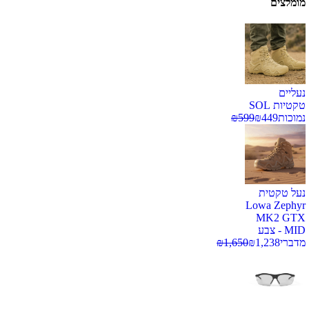
מומלצים
נעליים
טקטיות SOL
נמוכות
449
₪
599
₪
נעל טקטית
Lowa Zephyr
MK2 GTX
MID - צבע
מדברי
1,238
₪
1,650
₪