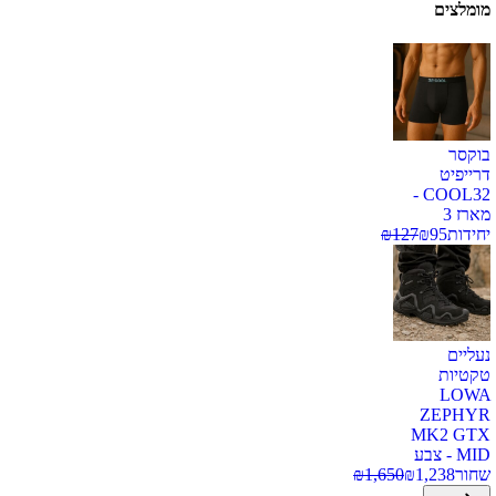
מומלצים
בוקסר
דרייפיט
COOL32 -
מארז 3
יחידות
95
₪
127
₪
נעליים
טקטיות
LOWA
ZEPHYR
MK2 GTX
MID - צבע
שחור
1,238
₪
1,650
₪