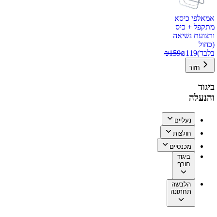
אמאלפי כיסא
מתקפל + כיס
ורצועת נשיאה
(כחול
בלבד)
119
₪
159
₪
חזור
ביגוד
והנעלה
נעליים
חולצות
מכנסיים
ביגוד
חורף
הלבשה
תחתונה