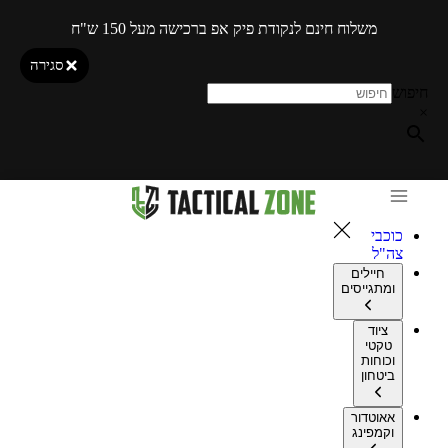
משלוח חינם לנקודת פיק אפ ברכישה מעל 150 ש"ח
סגירה
חיפוש
×
כוכבי
צה"ל
חיילים
ומתגייסים
ציוד
טקטי
וכוחות
ביטחון
אאוטדור
וקמפינג